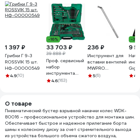
-16%
-34
1 397 ₽
33 703 ₽
236 ₽
9 5
39 888 ₽
Грибки Г 9-3
Инструмент для
Набо
Проф. сервисный
ROSSVIK 15 шт.
вставки вентилей
инст
набор
НФ-00000549
MWPRO
Gigan
инструмента
металлический
пред
4.9
(10)
5
(6)
4.
SATA 150
4.6
(163)
613-0102
Cr-V
предметов.
Максимальный
комплект для СТО
О товаре
и автосервисов.
Пневматический бустер взрывной накачки колес WDK-
09510
80016 – профессиональное устройство для монтажа шин.
Обеспечивает быстрое и надежное прилегание борта
шины к колесному диску за счет стремительного выхода
из устройства большого объема сжатого воздуха,