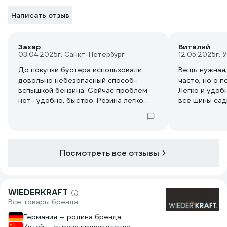
Написать отзыв
Захар
Виталий
03.04.2025
г. Санкт-Петербург
12.05.2025
г. 
До покупки бустера использовали
Вещь нужная,
довольно небезопасный способ-
часто, но о п
вспышкой бензина. Сейчас проблем
Легко и удоб
нет- удобно, быстро. Резина легко
все шины сад
садится на место.
Посмотреть все отзывы
WIEDERKRAFT
Все товары бренда
Германия — родина бренда