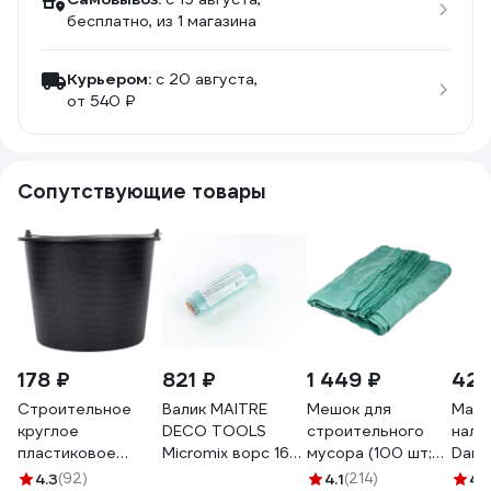
бесплатно
, из 1 магазина
Курьером:
c 20 августа,
от 540 ₽
Сопутствующие товары
178 ₽
821 ₽
1 449 ₽
420
Строительное
Валик MAITRE
Мешок для
Маяк
круглое
DECO TOOLS
строительного
нали
пластиковое
Micromix ворс 16
мусора (100 шт;
Dam
ведро ЕЗПИ 20 л
мм, 250 мм, под
55х95 см;
само
4.3
(92)
4.1
(214)
4.