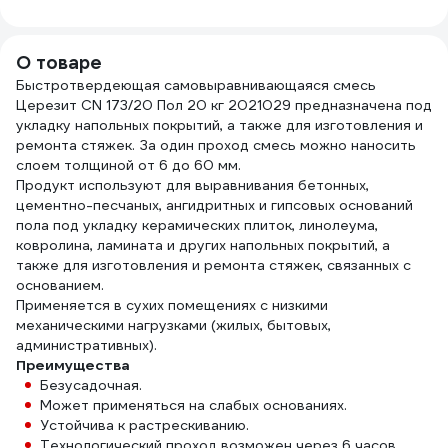
4423
бюгель 8 мм,
зеленый) Gigant
ШИП
длинный ворс для
12-004
(50ш
стен и потолков
О товаре
MD IN00005
Быстротвердеющая самовыравнивающаяся смесь
Церезит CN 173/20 Пол 20 кг 2021029 предназначена под
укладку напольных покрытий, а также для изготовления и
ремонта стяжек. За один проход смесь можно наносить
слоем толщиной от 6 до 60 мм.
Продукт используют для выравнивания бетонных,
цементно-песчаных, ангидритных и гипсовых оснований
пола под укладку керамических плиток, линолеума,
ковролина, ламината и других напольных покрытий, а
также для изготовления и ремонта стяжек, связанных с
основанием.
Применяется в сухих помещениях с низкими
механическими нагрузками (жилых, бытовых,
административных).
Преимущества
Безусадочная.
Может применяться на слабых основаниях.
Устойчива к растрескиванию.
Технологический проход возможен через 6 часов.