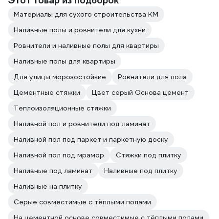
Этот товар из подборок
использовании. Опыт работы с этой
смесью был крайне приятным, и я с
Материалы для сухого строительства КМ
уверенностью могу сказать, что она
Наливные полы и ровнители для кухни
полностью оправдала все ожидания.
Ровнители и наливные полы для квартиры
Наливные полы для квартиры
Для улицы морозостойкие
Ровнители для пола
Цементные стяжки
Цвет серый Основа цемент
Теплоизоляционные стяжки
Наливной пол и ровнители под ламинат
Наливной пол под паркет и паркетную доску
Наливной пол под мрамор
Стяжки под плитку
Наливные под ламинат
Наливные под плитку
Наливные на плитку
Серые совместимые с тёплыми полами
На цементной основе совместимые с тёплыми полами