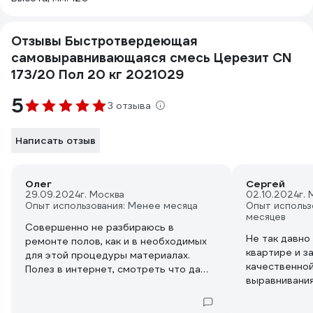
Отзывы Быстротвердеющая
самовыравнивающаяся смесь Церезит CN
173/20 Пол 20 кг 2021029
5
3 отзыва
Написать отзыв
Олег
Сергей
29.09.2024
г. Москва
02.10.2024
г.
Опыт использования: Менее месяца
Опыт использ
месяцев
Совершенно не разбираюсь в
Не так давно
ремонте полов, как и в необходимых
квартире и за
для этой процедуры материалах.
качественной
Полез в интернет, смотреть что да
выравнивания
как, что будет лучше приобрести.
друг посовет
Услышал много хвалебного про смесь
думаю, довер
от компании Церезит, а именно СН173,