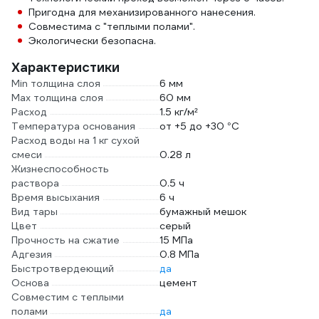
Пригодна для механизированного нанесения.
Совместима с "теплыми полами".
Экологически безопасна.
Характеристики
Min толщина слоя
6 мм
Max толщина слоя
60 мм
Расход
1.5 кг/м²
Температура основания
от +5 до +30 °С
Расход воды на 1 кг сухой
смеси
0.28 л
Жизнеспособность
раствора
0.5 ч
Время высыхания
6 ч
Вид тары
бумажный мешок
Цвет
серый
Прочность на сжатие
15 МПа
Адгезия
0.8 МПа
Быстротвердеющий
да
Основа
цемент
Совместим с теплыми
полами
да