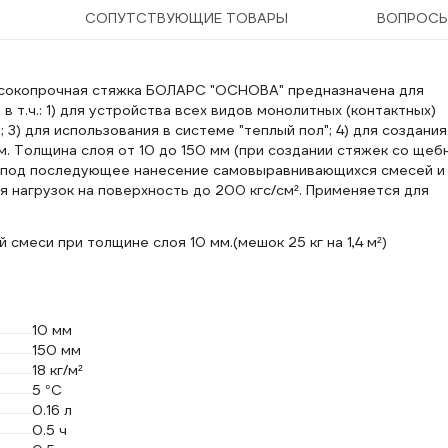
СОПУТСТВУЮЩИЕ ТОВАРЫ
ВОПРОС
сокопрочная стяжка БОЛАРС "ОСНОВА" предназначена для
 т.ч.: 1) для устройства всех видов монолитных (контактных)
 3) для использования в системе "теплый пол"; 4) для создания
ем. Толщина слоя от 10 до 150 мм (при создании стяжек со щеб
я под последующее нанесение самовыравнивающихся смесей и
 нагрузок на поверхность до 200 кгс/см². Применяется для
й смеси при толщине слоя 10 мм.(мешок 25 кг на 1,4 м²)
10 мм
150 мм
18 кг/м²
5 °С
0.16 л
0.5 ч