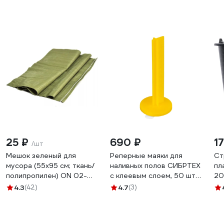
25 ₽
690 ₽
1
/шт
Мешок зеленый для
Реперные маяки для
Ст
мусора (55x95 см; ткань/
наливных полов СИБРТЕХ
пл
полипропилен) ON 02-
с клеевым слоем, 50 шт.
20
24-001
88131
4.3
(42)
4.7
(3)