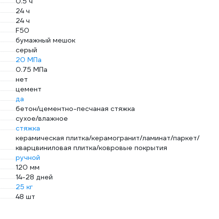
0.5 ч
24 ч
24 ч
F50
бумажный мешок
серый
20 МПа
0.75 МПа
нет
цемент
да
бетон/цементно-песчаная стяжка
сухое/влажное
стяжка
керамическая плитка/керамогранит/ламинат/паркет/
кварцвиниловая плитка/ковровые покрытия
ручной
120 мм
14-28 дней
25 кг
48 шт