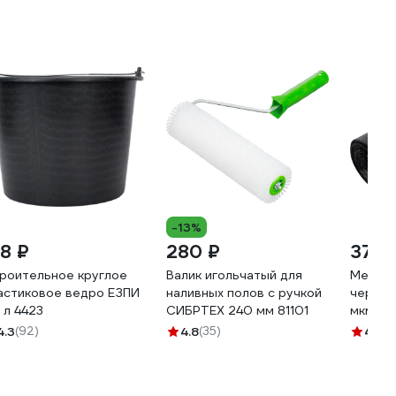
-13%
78 ₽
280 ₽
372 
роительное круглое
Валик игольчатый для
Мешки 
астиковое ведро ЕЗПИ
наливных полов с ручкой
черные 
 л 4423
СИБРТЕХ 240 мм 81101
мкм; П
ООО К
4.3
(92)
4.8
(35)
4.7
(3