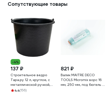
Сопутствующие товары
-4%
137 ₽
821 ₽
Строительное ведро
Валик MAITRE DECO
Тара.ру 12 л, круглое, с
TOOLS Micromix ворс 16
металлической ручкой,
мм, 250 мм, под бюгель 8
черное 26238
мм, длинный ворс для
4.4
(156)
стен и потолков MD
IN00005