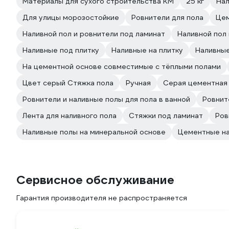
Материалы для сухого строительства КМ
25 кг
Нал
Для улицы морозостойкие
Ровнители для пола
Цем
Наливной пол и ровнители под ламинат
Наливной пол 
Наливные под плитку
Наливные на плитку
Наливные
На цементной основе совместимые с тёплыми полами
Цвет серый Стяжка пола
Ручная
Серая цементная
Ровнители и наливные полы для пола в ванной
Ровните
Лента для наливного пола
Стяжки под ламинат
Ров
Наливные полы на минеральной основе
Цементные н
Сервисное обслуживание
Гарантия производителя не распространяется