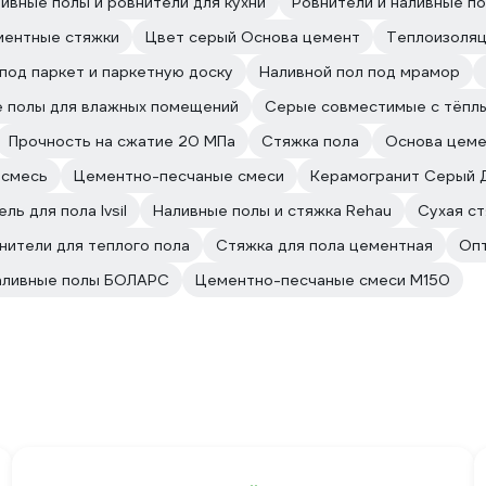
ивные полы и ровнители для кухни
Ровнители и наливные п
ентные стяжки
Цвет серый Основа цемент
Теплоизоляц
под паркет и паркетную доску
Наливной пол под мрамор
 полы для влажных помещений
Серые совместимые с тёпл
Прочность на сжатие 20 МПа
Стяжка пола
Основа цеме
 смесь
Цементно-песчаные смеси
Керамогранит Серый 
ль для пола Ivsil
Наливные полы и стяжка Rehau
Сухая ст
нители для теплого пола
Стяжка для пола цементная
Оп
аливные полы БОЛАРС
Цементно-песчаные смеси М150