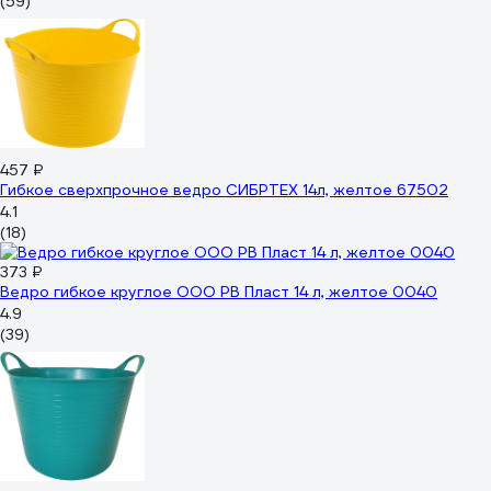
(59)
457 ₽
Гибкое сверхпрочное ведро СИБРТЕХ 14л, желтое 67502
4.1
(18)
373 ₽
Ведро гибкое круглое ООО РВ Пласт 14 л, желтое 0040
4.9
(39)