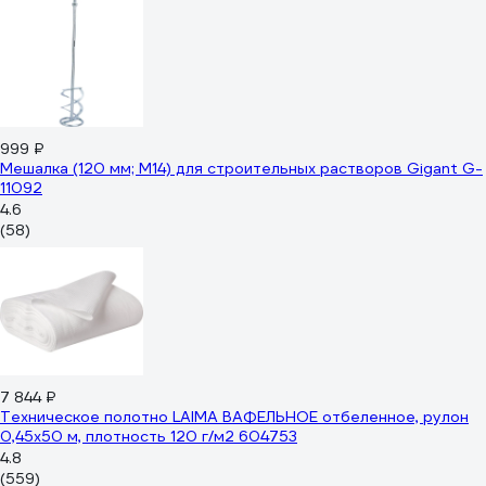
999 ₽
Мешалка (120 мм; М14) для строительных растворов Gigant G-
11092
4.6
(58)
7 844 ₽
Техническое полотно LAIMA ВАФЕЛЬНОЕ отбеленное, рулон
0,45х50 м, плотность 120 г/м2 604753
4.8
(559)