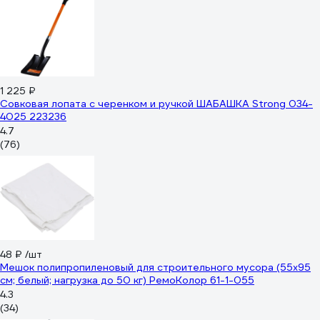
1 225 ₽
Совковая лопата с черенком и ручкой ШАБАШКА Strong 034-
4025 223236
4.7
(76)
48 ₽
/шт
Мешок полипропиленовый для строительного мусора (55x95
см; белый; нагрузка до 50 кг) РемоКолор 61-1-055
4.3
(34)