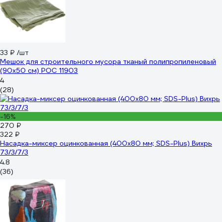
33 ₽
/шт
Мешок для строительного мусора тканый полипропиленовый
(90х50 см) РОС 11903
4
(28)
-16%
270 ₽
322 ₽
Насадка-миксер оцинкованная (400х80 мм; SDS-Plus) Вихрь
73/3/7/3
4.8
(36)