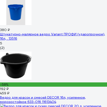
380 ₽
Штукатурно-малярное ведро Variant ПРОФИ (ударопрочное),
16л, . 13516
5
(2)
-58%
192 ₽
459 ₽
Ведро для красок и смесей DECOR 16л, усиленное,
морозостойкое 633-016 11613404