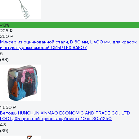
-13%
225 ₽
260 ₽
Миксер из оцинкованной стали, D 60 мм, L 400 мм, для красок
и штукатурных смесей СИБРТЕХ 84807
5
(88)
1 650 ₽
Ветошь HUNCHUN XINMAO ECONOMIC AND TRADE CO., LTD
ГОСТ, ХБ цветной трикотаж, брикет 10 кг 3051250
4.3
(39)