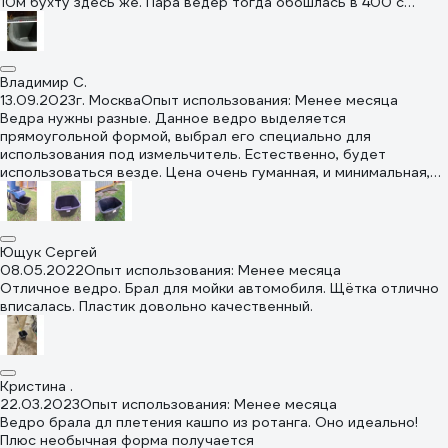
10м бухту здесь же. Пара вёдер тогда обошлась в 400 с
мелочью.
Владимир С.
13.09.2023
г. Москва
Опыт использования: Менее месяца
Ведра нужны разные. Данное ведро выделяется
прямоугольной формой, выбрал его специально для
использования под измельчитель. Естественно, будет
использоваться везде. Цена очень гуманная, и минимальная,
по сравнению с другими ритейлерами. Ожидать за эту цену
особой прочности не следует. На ручку одел кусочек шланга
газового.
Ющук Сергей
08.05.2022
Опыт использования: Менее месяца
Отличное ведро. Брал для мойки автомобиля. Щётка отлично
вписалась. Пластик довольно качественный.
Кристина .
22.03.2023
Опыт использования: Менее месяца
Ведро брала дл плетения кашпо из ротанга. Оно идеально!
Плюс необычная форма получается