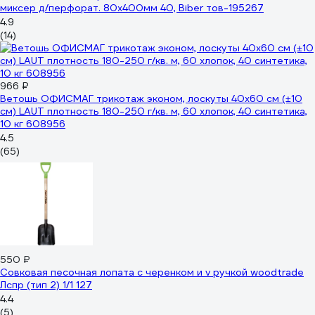
миксер д/перфорат. 80x400мм 40, Biber тов-195267
4.9
(14)
966 ₽
Ветошь ОФИСМАГ трикотаж эконом, лоскуты 40x60 см (±10
см) LAUT плотность 180-250 г/кв. м, 60 хлопок, 40 синтетика,
10 кг 608956
4.5
(65)
550 ₽
Совковая песочная лопата с черенком и v ручкой woodtrade
Лспр (тип 2) 1/1 127
4.4
(5)