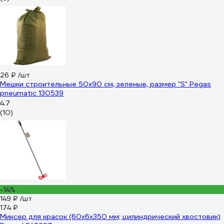
26 ₽
/шт
Мешки строительные 50х90 см, зеленые, размер "S" Pegas
pneumatic 130539
4.7
(10)
-14%
149 ₽
/шт
174 ₽
Миксер для красок (60x6х350 мм; цилиндрический хвостовик)