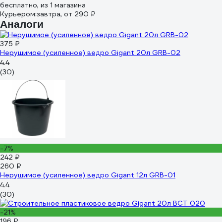
бесплатно
, из 1 магазина
Курьером:
завтра,
от 290 ₽
Аналоги
375 ₽
Нерушимое (усиленное) ведро Gigant 20л GRB-02
4.4
(30)
-7%
242 ₽
260 ₽
Нерушимое (усиленное) ведро Gigant 12л GRB-01
4.4
(30)
-21%
196 ₽