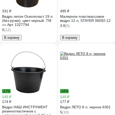
331 ₽
495 ₽
Ведро литое Осколпласт 19 л.
Малярное пластмассовое
(без ручки), цвет-черный. ТМ
ведро 12 л, STAYER 06092-12
«» Арт. 1327794
3.8
(5)
5
(12)
В корзину
В корзину
-17%
-18%
145 ₽
145 ₽
174 ₽
177 ₽
Ведро НАШ ИНСТРУМЕНТ
Ведро ЛЕТО 8 л, черное 6301
резинопластичное с
5
(10)