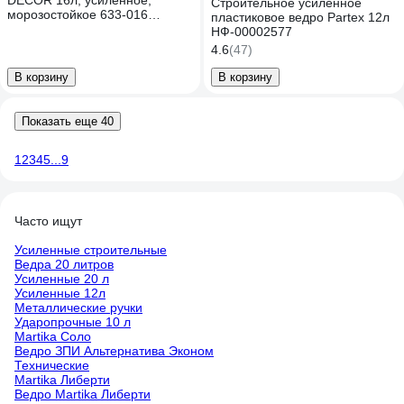
DECOR 16л, усиленное,
Строительное усиленное
морозостойкое 633-016
пластиковое ведро Partex 12л
11613404
НФ-00002577
4.6
(47)
В корзину
В корзину
Показать еще 40
1
2
3
4
5
...
9
Часто ищут
Усиленные строительные
Ведра 20 литров
Усиленные 20 л
Усиленные 12л
Металлические ручки
Ударопрочные 10 л
Martika Соло
Ведро ЗПИ Альтернатива Эконом
Технические
Martika Либерти
Ведро Martika Либерти