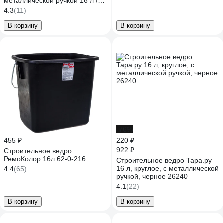
металлической ручкой 16 л /Р/
080506-001-016
4.3
(11)
В корзину
В корзину
-76%
455 ₽
220 ₽
922 ₽
Строительное ведро
РемоКолор 16л 62-0-216
Строительное ведро Тара.ру
16 л, круглое, с металлической
4.4
(65)
ручкой, черное 26240
4.1
(22)
В корзину
В корзину