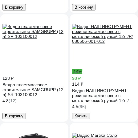
В корзину
В корзину
-14%
123 ₽
98 ₽
114 ₽
Ведро пластмассовое
строительное SAMGRUPP (12
Ведро НАШ ИНСТРУМЕНТ
л) SR-103100012
резинопластмассовое с
металлической ручкой 12л /Р/
4.8
(12)
080506-001-012
4.5
(96)
В корзину
Купить