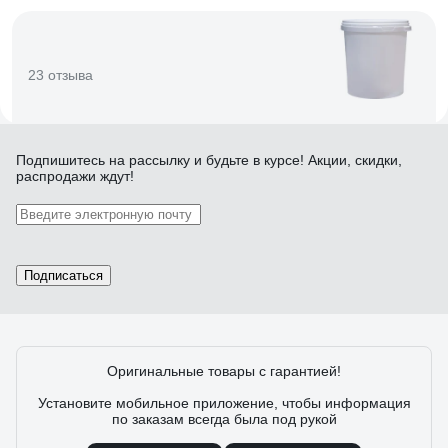
23 отзыва
Отзыв о Тара.ру 00256
Подпишитесь
на рассылку
и будьте в курсе! Акции, скидки,
распродажи ждут!
Денис
02.02.2023
Ведро как ведро.
Подписаться
24 отзыва
Оригинальные товары с гарантией!
Отзыв о Тара.ру 13956
Установите мобильное приложение, чтобы информация
Роман В.
21.06.2024
по заказам всегда была под рукой
Плотный пластик, сделано качественно, цена низкая.