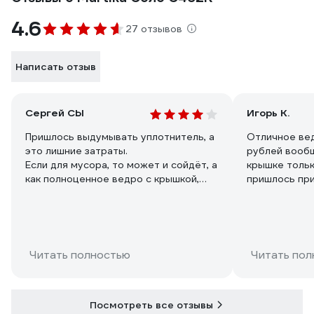
4.6
27 отзывов
Написать отзыв
Сергей СЫ
Игорь К.
Пришлось выдумывать уплотнитель, а
Отличное вед
это лишние затраты.
рублей вообщ
Если для мусора, то может и сойдёт, а
крышке тольк
как полноценное ведро с крышкой,
пришлось пр
точно НЕТ!!
ручку-кнопку
ТРЕБУЮ внести этот ньюанс в
карточку товара!!
Читать полностью
Читать пол
Посмотреть все отзывы