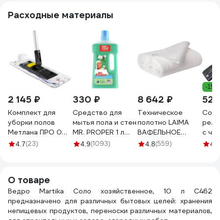
Расходные материалы
-15%
2 145 ₽
330 ₽
8 642 ₽
522
Комплект для
Средство для
Техническое
Совк
уборки полов
мытья пола и стен
полотно LAIMA
рель
Метлана ПРО 0
MR. PROPER 1 л
ВАФЕЛЬНОЕ
с че
203
Горный ручей и
отбеленное,
с ре
(23)
(1093)
(559)
4.7
4.9
4.8
4.6
прохлада MP-
рулон 0,45х50 м,
жест
81519421
плотность 120 г/
1.2м
0001008322
м2 604753
О товаре
Ведро Martika Соло хозяйственное, 10 л С462
предназначено для различных бытовых целей: хранения
непищевых продуктов, переноски различных материалов,