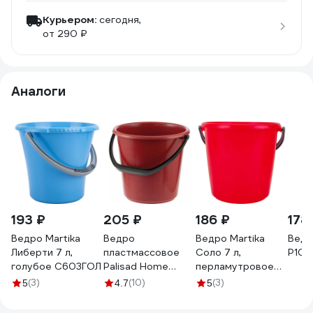
Курьером:
сегодня,
от 290 ₽
Аналоги
193 ₽
205 ₽
186 ₽
178
Ведро Martika
Ведро
Ведро Martika
Ведр
Либерти 7 л,
пластмассовое
Соло 7 л,
P1011
голубое С603ГОЛ
Palisad Home
перламутровое
круглое, 10 л
красное С632КРА
(3)
(10)
(3)
5
4.7
5
929665