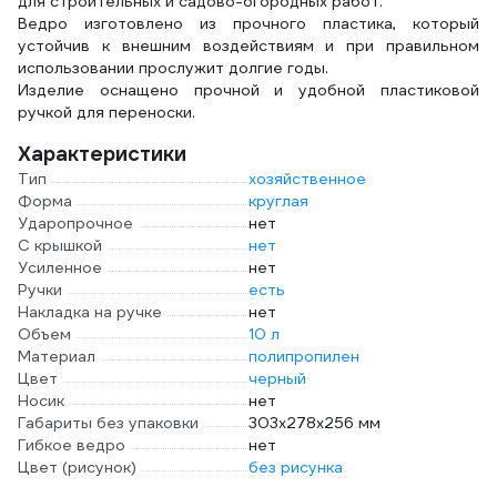
для строительных и садово-огородных работ.
Ведро изготовлено из прочного пластика, который
устойчив к внешним воздействиям и при правильном
использовании прослужит долгие годы.
Изделие оснащено прочной и удобной пластиковой
ручкой для переноски.
Характеристики
Тип
хозяйственное
Форма
круглая
Ударопрочное
нет
С крышкой
нет
Усиленное
нет
Ручки
есть
Накладка на ручке
нет
Объем
10 л
Материал
полипропилен
Цвет
черный
Носик
нет
Габариты без упаковки
303x278x256 мм
Гибкое ведро
нет
Цвет (рисунок)
без рисунка