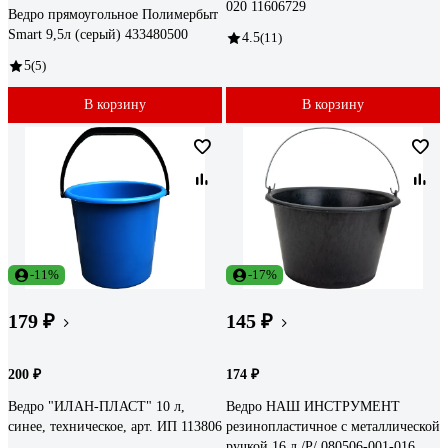
020 11606729
Ведро прямоугольное Полимербыт
Smart 9,5л (серый) 433480500
4.5
(11)
5
(5)
В корзину
В корзину
-11%
-17%
179 ₽
145 ₽
200 ₽
174 ₽
Ведро "ИЛАН-ПЛАСТ" 10 л,
Ведро НАШ ИНСТРУМЕНТ
синее, техническое, арт. ИП 113806
резинопластичное с металлической
ручкой 16 л /Р/ 080506-001-016