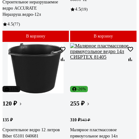
Строительное неразрушаемое
ведро ACCURATE
4.5
(19)
Неразруш.ведро-12л
4.5
(77)
В корзину
В корзину
-11%
-26%
120 ₽
255 ₽
135 ₽
310 ₽
343 ₽
Строительное ведро 12 литров
Малярное пластмассовое
Biber 65101 040681
прямоугольное ведро 14л