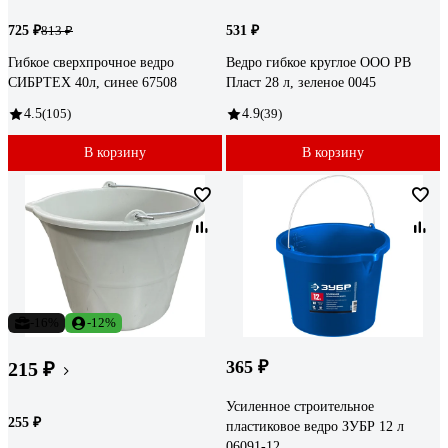
725 ₽
531 ₽
813 ₽
Гибкое сверхпрочное ведро
Ведро гибкое круглое ООО РВ
СИБРТЕХ 40л, синее 67508
Пласт 28 л, зеленое 0045
4.5
(105)
4.9
(39)
В корзину
В корзину
-16%
-12%
365 ₽
215 ₽
Усиленное строительное
255 ₽
пластиковое ведро ЗУБР 12 л
06091-12