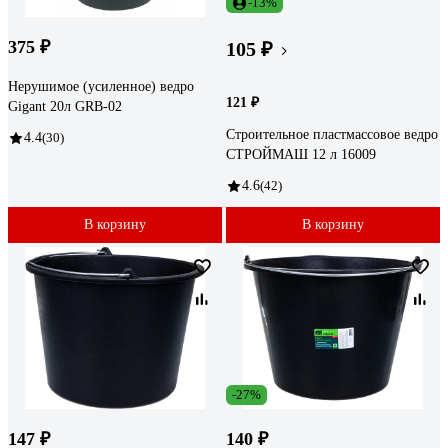
-13%
375 ₽
105 ₽
Нерушимое (усиленное) ведро
121 ₽
Gigant 20л GRB-02
Строительное пластмассовое ведро
4.4
(30)
СТРОЙМАШ 12 л 16009
4.6
(42)
В корзину
В корзину
-27%
147 ₽
140 ₽