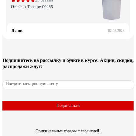
23 отзыва
Отзыв о Тара.ру 00256
Денис
02.02.2023
Ведро как ведро.
24 отзыва
Подпишитесь
на рассылку
и будьте в курсе! Акции, скидки,
распродажи ждут!
Отзыв о Тара.ру 13956
Роман В.
21.06.2024
Плотный пластик, сделано качественно, цена низкая.
Подписаться
Оригинальные товары с гарантией!