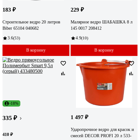
183 ₽
229 ₽
Строительное ведро 20 литров
Малярное ведро ШАБАШКА 8 л
Biber 65104 040682
145 0017 208412
3.6
(53)
4.9
(10)
В корзину
В корзину
-18%
1 497 ₽
335 ₽
Ударопрочное ведро для красок и
410 ₽
смесей DECOR PROFI 20 л 533-