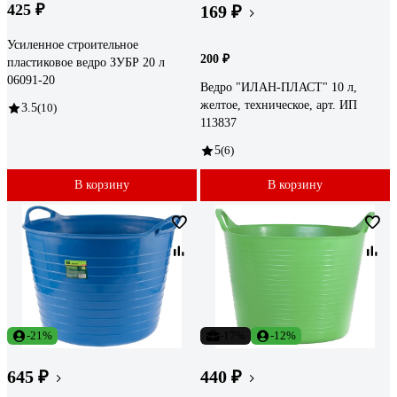
425 ₽
169 ₽
Усиленное строительное
200 ₽
пластиковое ведро ЗУБР 20 л
06091-20
Ведро "ИЛАН-ПЛАСТ" 10 л,
желтое, техническое, арт. ИП
3.5
(10)
113837
5
(6)
В корзину
В корзину
-21%
-17%
-12%
645 ₽
440 ₽