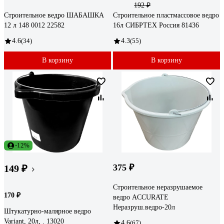
192 ₽
Строительное ведро ШАБАШКА
Строительное пластмассовое ведро
12 л 148 0012 22582
16л СИБРТЕХ Россия 81436
4.6
(34)
4.3
(55)
В корзину
В корзину
-12%
375 ₽
149 ₽
Строительное неразрушаемое
170 ₽
ведро ACCURATE
Неразруш.ведро-20л
Штукатурно-малярное ведро
Variant, 20л, . 13020
4.6
(67)