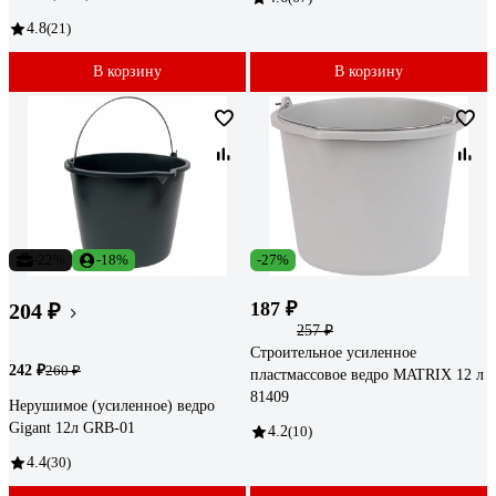
4.8
(21)
В корзину
В корзину
-22%
-18%
-27%
187 ₽
204 ₽
257 ₽
Строительное усиленное
242 ₽
260 ₽
пластмассовое ведро MATRIX 12 л
81409
Нерушимое (усиленное) ведро
Gigant 12л GRB-01
4.2
(10)
4.4
(30)