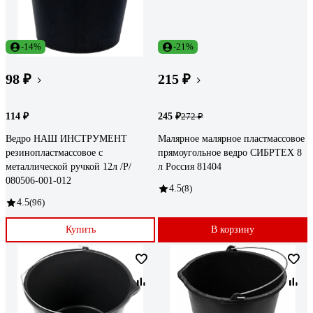
-14%
-21%
98 ₽
215 ₽
114 ₽
245 ₽
272 ₽
Ведро НАШ ИНСТРУМЕНТ
Малярное малярное пластмассовое
резинопластмассовое с
прямоугольное ведро СИБРТЕХ 8
металлической ручкой 12л /Р/
л Россия 81404
080506-001-012
4.5
(8)
4.5
(96)
Купить
В корзину