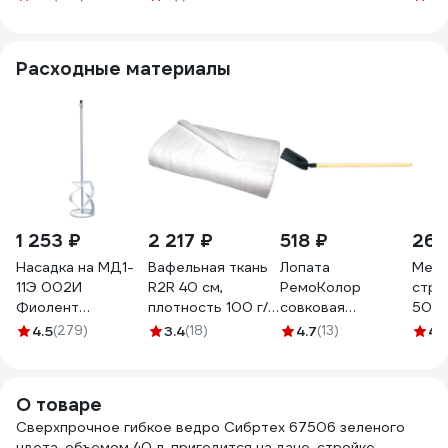
0040 11615023
литров 100502
Расходные материалы
1 253 ₽
2 217 ₽
518 ₽
26 
Насадка на МД1-
Вафельная ткань
Лопата
Меш
11Э 002И
R2R 40 см,
РемоКолор
стро
Фиолент
плотность 100 г/
совковая
50х9
ИДФР304159002И
м, рулон 50 м
песочная, с
зеле
4.5
(279)
3.4
(18)
4.7
(13)
4.
7030-00120
деревянным
"S" 
черенком 69-0-
pneu
203
О товаре
Сверхпрочное гибкое ведро Сибртех 67506 зеленого
цвета, объемом 40 л, пригодится на даче, стройке,