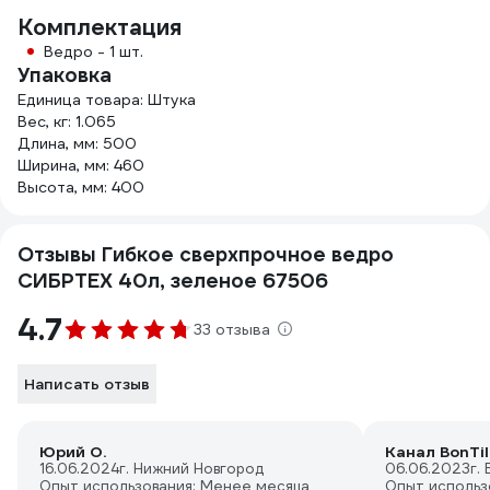
Комплектация
Ведро - 1 шт.
Упаковка
Единица товара: Штука
Вес, кг: 1.065
Длина, мм: 500
Ширина, мм: 460
Высота, мм: 400
Отзывы Гибкое сверхпрочное ведро
СИБРТЕХ 40л, зеленое 67506
4.7
33 отзыва
Написать отзыв
Юрий О.
Канал BonTil
16.06.2024
г. Нижний Новгород
06.06.2023
г.
Опыт использования: Менее месяца
Опыт использ