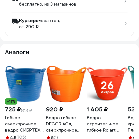
бесплатно
, из 3 магазинов
Курьером:
завтра,
от 290 ₽
Аналоги
-11%
725 ₽
920 ₽
1 405 ₽
531
813 ₽
Гибкое
Ведро гибкое
Ведро
Ведр
сверхпрочное
DECOR 40л,
строительное
круг
ведро СИБРТЕХ
сверхпрочное,
гибкое Rolart
Пласт
40л, синее 67508
оранжевое 410-
пластиковое, 26
бирю
4.5
(105)
5
(1)
4.