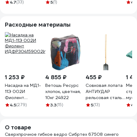
40л, зеленое
оранжевое 410-
пластиковое, 26
бирю
4.7
(33)
5
(1)
4.
67506
0040 11615023
литров 100502
Расходные материалы
1 253 ₽
4 855 ₽
455 ₽
1 4
Насадка на МД1-
Ветошь Ресурс
Совковая лопата
Мешо
11Э 002И
хлопок, цветная,
АНТИУДАР
стро
Фиолент
10кг 24922
рельсовая сталь в
мусо
ИДФР304159002И
сборе
55х9
4.5
(279)
3.3
(15)
5
(13)
4.1
4687203987404
зеле
12-0
О товаре
Сверхпрочное гибкое ведро Сибртех 67508 синего