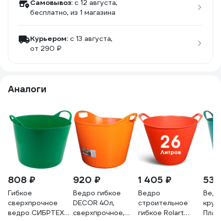
Самовывоз:
c 12 августа,
бесплатно
, из 1 магазина
Курьером:
c 13 августа,
от 290 ₽
Аналоги
808 ₽
920 ₽
1 405 ₽
531
Гибкое
Ведро гибкое
Ведро
Ведр
сверхпрочное
DECOR 40л,
строительное
круг
ведро СИБРТЕХ
сверхпрочное,
гибкое Rolart
Пласт