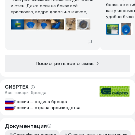
большое и ги
и стен. Даже если на боках всё
как у чёрных
прислохло, ведро довольно мягкое,
удобно было 
можно помять снаружи и всё
шпаклёвку.
основное отвалится.
Покупал в конце 2020г за 550р в ВИ.
Посмотреть все отзывы
СИБРТЕХ
Все товары бренда
Россия — родина бренда
Россия — страна производства
Документация
Сертификат дилера
Скачать всю документацию