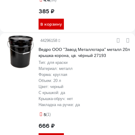
4.4
385 ₽
В корзину
44296158
Ведро ООО "Завод Металлотара" металл 20л
крышка-корона, цв. чёрный 27193
Тип:
для краски
Материал:
металл
Форма:
круглая
Объем:
20 л
Цвет:
черный
С крышкой:
да
Крышка-обруч:
нет
Накладка на ручке:
да
5
(1)
666 ₽