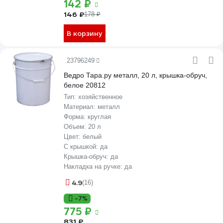
142 ₽
146 ₽
178 ₽
В корзину
23796249
Ведро Тара.ру металл, 20 л, крышка-обруч,
белое 20812
Тип:
хозяйственное
Материал:
металл
Форма:
круглая
Объем:
20 л
Цвет:
белый
С крышкой:
да
Крышка-обруч:
да
Накладка на ручке:
да
4.9
(16)
-7%
775 ₽
831 ₽