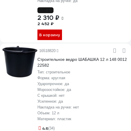
Накладка на ручке:
да
-6%
2 310 ₽
2 452 ₽
В корзину
16518820
Строительное ведро ШАБАШКА 12 л 148 0012
22582
Тип:
строительное
Форма:
круглая
Ударопрочное:
да
Морозостойкое:
да
С крышкой:
нет
Усиленное:
да
Накладка на ручке:
нет
Объем:
12 л
Материал:
пластик
4.6
(34)