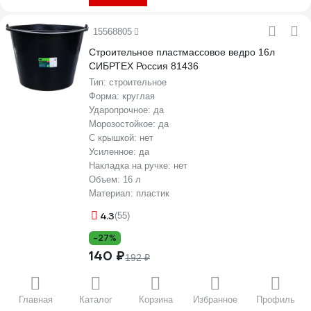
15568805
Строительное пластмассовое ведро 16л
СИБРТЕХ Россия 81436
Тип:
строительное
Форма:
круглая
Ударопрочное:
да
Морозостойкое:
да
С крышкой:
нет
Усиленное:
да
Накладка на ручке:
нет
Объем:
16 л
Материал:
пластик
4.3
(55)
-27%
140 ₽
192 ₽
В корзину
Главная
Каталог
Корзина
Избранное
Профиль