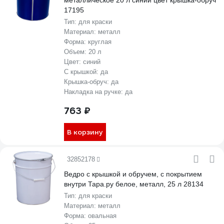
металлическое 20 л синий цвет крышка-обруч
17195
Тип:
для краски
Материал:
металл
Форма:
круглая
Объем:
20 л
Цвет:
синий
С крышкой:
да
Крышка-обруч:
да
Накладка на ручке:
да
763 ₽
В корзину
32852178
Ведро с крышкой и обручем, с покрытием
внутри Тара.ру белое, металл, 25 л 28134
Тип:
для краски
Материал:
металл
Форма:
овальная