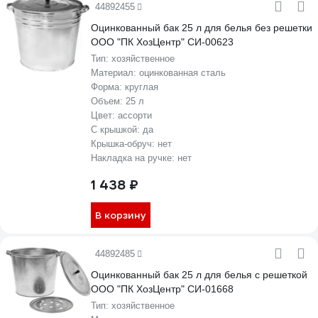
44892455
Оцинкованный бак 25 л для белья без решетки
ООО "ПК ХозЦентр" СИ-00623
Тип:
хозяйственное
Материал:
оцинкованная сталь
Форма:
круглая
Объем:
25 л
Цвет:
ассорти
С крышкой:
да
Крышка-обруч:
нет
Накладка на ручке:
нет
1 438 ₽
В корзину
44892485
Оцинкованный бак 25 л для белья с решеткой
ООО "ПК ХозЦентр" СИ-01668
Тип:
хозяйственное