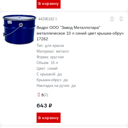
В корзину
44296182
Ведро ООО "Завод Металлотара"
металлическое 10 л синий цвет крышка-обруч
17262
Тип:
для краски
Материал:
металл
Форма:
круглая
Объем:
10 л
Цвет:
синий
С крышкой:
да
Крышка-обруч:
да
Накладка на ручке:
да
5
(1)
643 ₽
В корзину