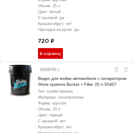
Объем:
25 л
Цвет:
белый
С крышкой:
да
Крышка-обруч:
нет
Накладка на ручке:
да
720 ₽
В корзину
25608705
Ведро для мойки автомобиля c сепаратором
Shine systems Bucket + Filter 20 л SS457
Тип:
хозяйственное
Материал:
полипропилен
Форма:
круглая
Объем:
20 л
Цвет:
черный
С крышкой:
нет
Крышка-обруч:
нет
Накладка на ручке:
да