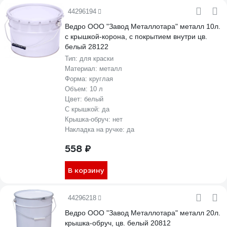
44296194
Ведро ООО "Завод Металлотара" металл 10л.
с крышкой-корона, с покрытием внутри цв.
белый 28122
Тип:
для краски
Материал:
металл
Форма:
круглая
Объем:
10 л
Цвет:
белый
С крышкой:
да
Крышка-обруч:
нет
Накладка на ручке:
да
558 ₽
В корзину
44296218
Ведро ООО "Завод Металлотара" металл 20л.
крышка-обруч, цв. белый 20812