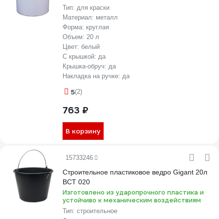
Тип:
для краски
Материал:
металл
Форма:
круглая
Объем:
20 л
Цвет:
белый
С крышкой:
да
Крышка-обруч:
да
Накладка на ручке:
да
5
(2)
763 ₽
В корзину
15733246
Строительное пластиковое ведро Gigant 20л
BCT 020
Изготовлено из ударопрочного пластика и
устойчиво к механическим воздействиям
Тип:
строительное