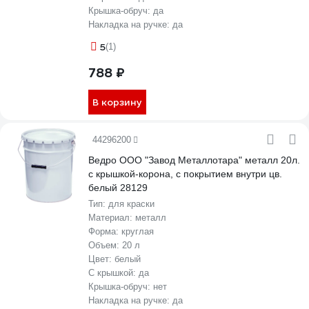
Крышка-обруч:
да
Накладка на ручке:
да
5
(1)
788 ₽
В корзину
44296200
Ведро ООО "Завод Металлотара" металл 20л.
с крышкой-корона, с покрытием внутри цв.
белый 28129
Тип:
для краски
Материал:
металл
Форма:
круглая
Объем:
20 л
Цвет:
белый
С крышкой:
да
Крышка-обруч:
нет
Накладка на ручке:
да