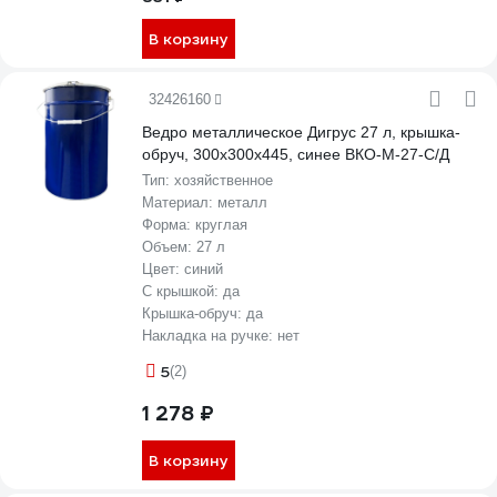
В корзину
32426160
Ведро металлическое Дигрус 27 л, крышка-
обруч, 300x300x445, синее ВКО-М-27-С/Д
Тип:
хозяйственное
Материал:
металл
Форма:
круглая
Объем:
27 л
Цвет:
синий
С крышкой:
да
Крышка-обруч:
да
Накладка на ручке:
нет
5
(2)
1 278 ₽
В корзину