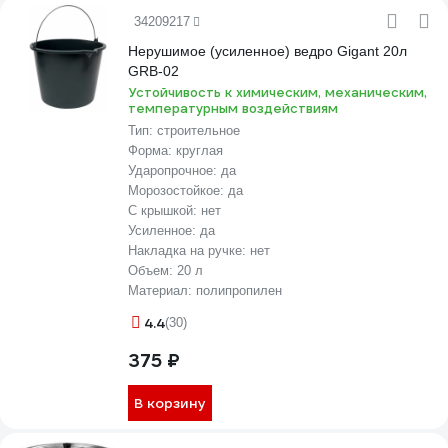
34209217
Нерушимое (усиленное) ведро Gigant 20л
GRB-02
Устойчивость к химическим, механическим,
температурным воздействиям
Тип:
строительное
Форма:
круглая
Ударопрочное:
да
Морозостойкое:
да
С крышкой:
нет
Усиленное:
да
Накладка на ручке:
нет
Объем:
20 л
Материал:
полипропилен
4.4
(30)
375 ₽
В корзину