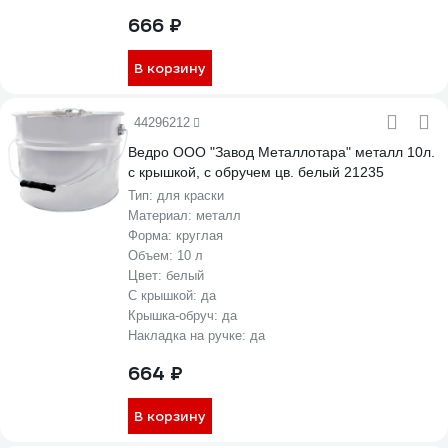
666 ₽
В корзину
44296212
Ведро ООО "Завод Металлотара" металл 10л.
с крышкой, с обручем цв. белый 21235
Тип:
для краски
Материал:
металл
Форма:
круглая
Объем:
10 л
Цвет:
белый
С крышкой:
да
Крышка-обруч:
да
Накладка на ручке:
да
664 ₽
В корзину