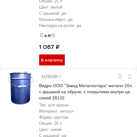
Объем:
25 л
Цвет:
белый
С крышкой:
да
Крышка-обруч:
да
Накладка на ручке:
да
4.8
(6)
1 067 ₽
В корзину
44296188
Ведро ООО "Завод Металлотара" металл 20л.
с крышкой на обруче, с покрытием внутри цв.
синий 28132
Тип:
для краски
Материал:
металл
Форма:
круглая
Объем:
20 л
Цвет:
синий
С крышкой:
да