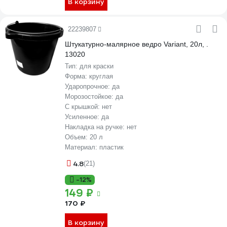
В корзину
22239807
Штукатурно-малярное ведро Variant, 20л, .
13020
Тип:
для краски
Форма:
круглая
Ударопрочное:
да
Морозостойкое:
да
С крышкой:
нет
Усиленное:
да
Накладка на ручке:
нет
Объем:
20 л
Материал:
пластик
4.8
(21)
-12%
149 ₽
170 ₽
В корзину