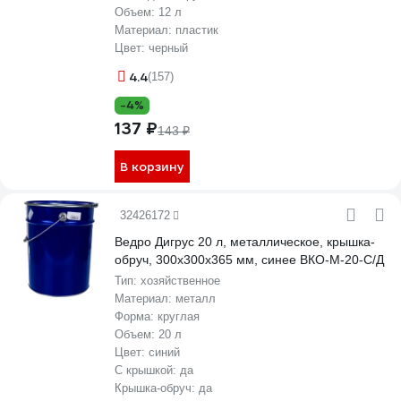
Объем:
12 л
Материал:
пластик
Цвет:
черный
4.4
(157)
-4%
137 ₽
143 ₽
В корзину
32426172
Ведро Дигрус 20 л, металлическое, крышка-
обруч, 300x300x365 мм, синее ВКО-М-20-С/Д
Тип:
хозяйственное
Материал:
металл
Форма:
круглая
Объем:
20 л
Цвет:
синий
С крышкой:
да
Крышка-обруч:
да