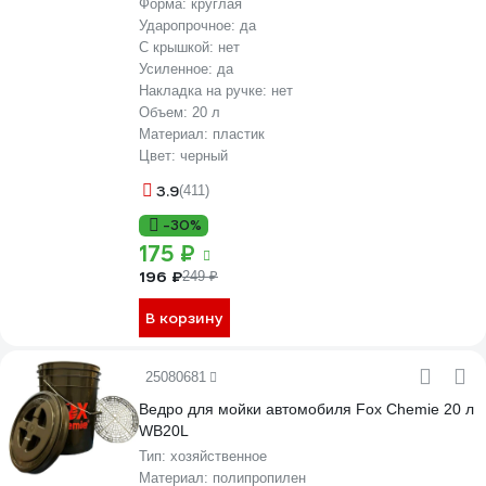
Форма:
круглая
Ударопрочное:
да
С крышкой:
нет
Усиленное:
да
Накладка на ручке:
нет
Объем:
20 л
Материал:
пластик
Цвет:
черный
3.9
(411)
-30%
175 ₽
196 ₽
249 ₽
В корзину
25080681
Ведро для мойки автомобиля Fox Chemie 20 л
WB20L
Тип:
хозяйственное
Материал:
полипропилен