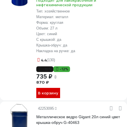
Подходит для лакокрасочной и
нефтехимической продукции
Тип:
хозяйственное
Материал:
металл
Форма:
круглая
Объем:
27 л
Цвет:
синий
С крышкой:
да
Крышка-обруч:
да
Накладка на ручке:
да
4.4
(130)
-16%
-12%
735 ₽
870 ₽
В корзину
42253095
Металлическое ведро Gigant 20л синий цвет
крышка-обруч G-40463