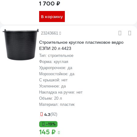
1 700 ₽
В корзину
23243661
Строительное круглое пластиковое ведро
ЕЗПИ 20 л 4423
Тип:
строительное
Форма:
круглая
Ударопрочное:
да
Морозостойкое:
да
С крышкой:
нет
Усиленное:
да
Накладка на ручке:
нет
Объем:
20 л
Материал:
пластик
4.3
(92)
-19%
145 ₽