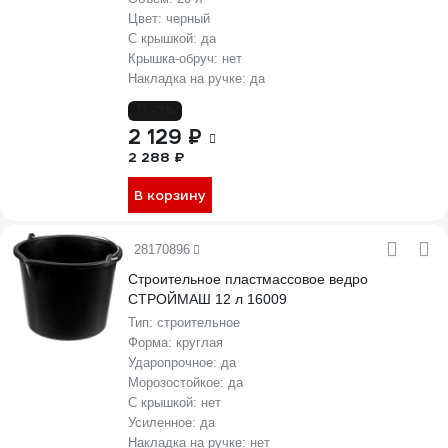
Цвет:
черный
С крышкой:
да
Крышка-обруч:
нет
Накладка на ручке:
да
-7%
2 129 ₽
2 288 ₽
В корзину
28170896
Строительное пластмассовое ведро
СТРОЙМАШ 12 л 16009
Тип:
строительное
Форма:
круглая
Ударопрочное:
да
Морозостойкое:
да
С крышкой:
нет
Усиленное:
да
Накладка на ручке:
нет