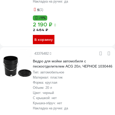
Накладка на ручке:
да
5
(1)
-11%
2 190 ₽
2 464 ₽
В корзину
43376482
Ведро для мойки автомобиля с
пескоотделителем ACG 20л, ЧЕРНОЕ 1030446
Тип:
автомобильное
Материал:
пластик
Форма:
круглая
Объем:
20 л
Цвет:
черный
С крышкой:
нет
Крышка-обруч:
нет
Накладка на ручке:
да