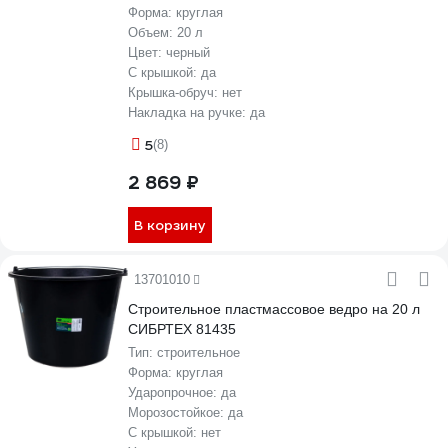
Форма:
круглая
Объем:
20 л
Цвет:
черный
С крышкой:
да
Крышка-обруч:
нет
Накладка на ручке:
да
5
(8)
2 869 ₽
В корзину
13701010
Строительное пластмассовое ведро на 20 л
СИБРТЕХ 81435
Тип:
строительное
Форма:
круглая
Ударопрочное:
да
Морозостойкое:
да
С крышкой:
нет