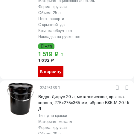
Материал:
оцинкованная сталь
Форма:
круглая
Объем:
25 л
Цвет:
ассорти
С крышкой:
да
Крышка-обруч:
нет
Накладка на ручке:
нет
-7%
1 519 ₽
1 632 ₽
В корзину
32426136
Ведро Дигрус 20 л, металлическое, крышка-
корона, 275x275x365 мм, чёрное ВКК-М-20-Ч/
Д
Тип:
для краски
Материал:
металл
Форма:
круглая
Объем:
20 л