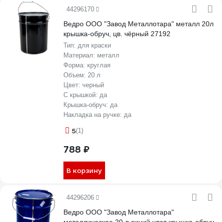
44296170
Ведро ООО "Завод Металлотара" металл 20л
крышка-обруч, цв. чёрный 27192
Тип:
для краски
Материал:
металл
Форма:
круглая
Объем:
20 л
Цвет:
черный
С крышкой:
да
Крышка-обруч:
да
Накладка на ручке:
да
5
(1)
788 ₽
В корзину
44296206
Ведро ООО "Завод Металлотара"