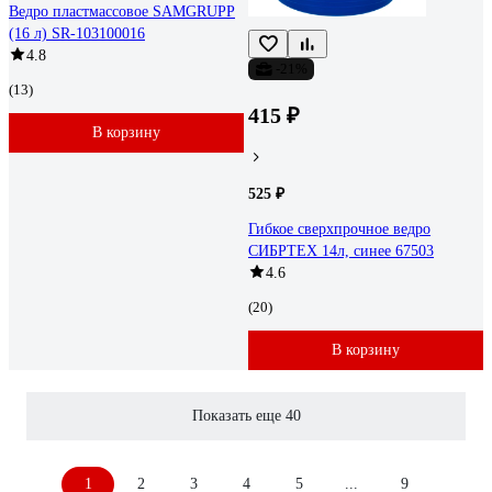
Ведро пластмассовое SAMGRUPP
(16 л) SR-103100016
4.8
-21%
(13)
415 ₽
В корзину
525 ₽
Гибкое сверхпрочное ведро
СИБРТЕХ 14л, синее 67503
4.6
(20)
В корзину
Показать еще 40
1
2
3
4
5
...
9