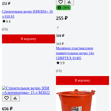
252 ₽
-26%
Строительное ведро ЮНОНА+ 16
л 610.01
255 ₽
4.4
(13)
310 ₽
В корзину
343 ₽
Малярное пластмассовое
прямоугольное ведро 14л
СИБРТЕХ 81405
3.9
(15)
В корзину
656 ₽