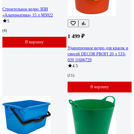
Строительное ведро ЗПИ
«Альтернатива» 15 л М3022
5
(4)
1 499 ₽
В корзину
Ударопрочное ведро для красок и
смесей DECOR PROFI 20 л 533-
020 11606729
4.5
(11)
В корзину