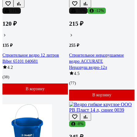
-11%
-16%
-12%
120 ₽
215 ₽
135 ₽
255 ₽
Строительное ведро 12 литров
Строительное неразрушаемое
Biber 65101 040681
ведро ACCURATE
4.2
Неразруш.ведро-12л
4.5
(38)
(77)
В корзину
В корзину
-8%
345 ₽