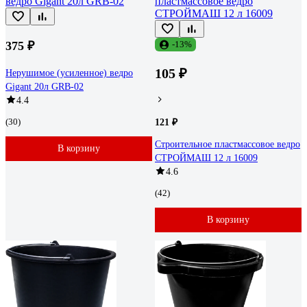
375 ₽
-13%
105 ₽
Нерушимое (усиленное) ведро
Gigant 20л GRB-02
4.4
(30)
121 ₽
Строительное пластмассовое ведро
В корзину
СТРОЙМАШ 12 л 16009
4.6
(42)
В корзину