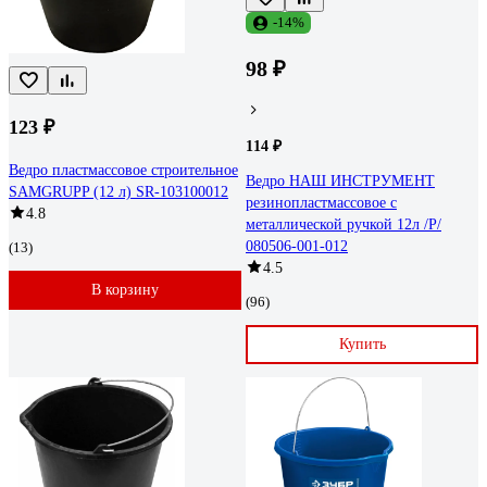
-14%
98 ₽
123 ₽
114 ₽
Ведро пластмассовое строительное
Ведро НАШ ИНСТРУМЕНТ
SAMGRUPP (12 л) SR-103100012
резинопластмассовое с
4.8
металлической ручкой 12л /Р/
080506-001-012
(13)
4.5
В корзину
(96)
Купить