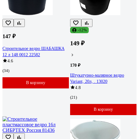
-12%
147 ₽
149 ₽
Строительное ведро ШАБАШКА
12 л 148 0012 22582
4.6
170 ₽
(34)
Штукатурно-малярное ведро
Variant, 20л, . 13020
В корзину
4.8
(21)
В корзину