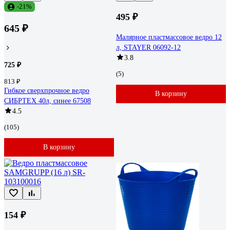
-21%
495 ₽
645 ₽
Малярное пластмассовое ведро 12
л, STAYER 06092-12
3.8
725 ₽
(5)
813 ₽
Гибкое сверхпрочное ведро
В корзину
СИБРТЕХ 40л, синее 67508
4.5
(105)
В корзину
154 ₽