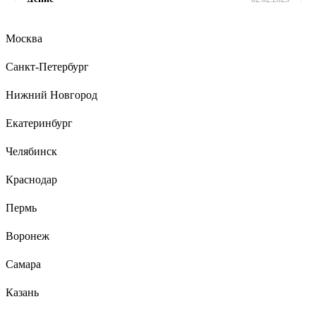
Ведро как ведро.
Москва
Санкт-Петербург
24 отзыва
Отзыв о Тара.ру 13956
Нижний Новгород
Екатеринбург
Роман В.
21.06.2024
Челябинск
Плотный пластик, сделано качественно, цена низкая.
Краснодар
Пермь
Воронеж
Самара
Казань