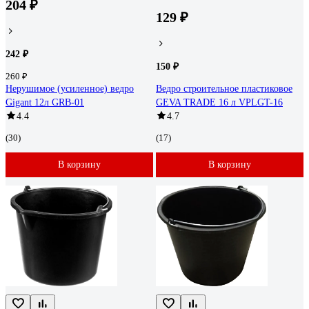
204 ₽
129 ₽
242 ₽
150 ₽
260 ₽
Нерушимое (усиленное) ведро
Ведро строительное пластиковое
Gigant 12л GRB-01
GEVA TRADE 16 л VPLGT-16
4.4
4.7
(30)
(17)
В корзину
В корзину