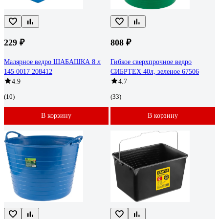
229 ₽
808 ₽
Малярное ведро ШАБАШКА 8 л
Гибкое сверхпрочное ведро
145 0017 208412
СИБРТЕХ 40л, зеленое 67506
4.9
4.7
(10)
(33)
В корзину
В корзину