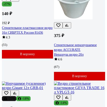
-27%
140 ₽
192 ₽
Строительное пластмассовое ведро
16л СИБРТЕХ Россия 81436
375 ₽
4.3
(55)
Строительное неразрушаемое
ведро ACCURATE
В корзину
Неразруш.ведро-20л
4.6
(67)
В корзину
-22%
-18%
-14%