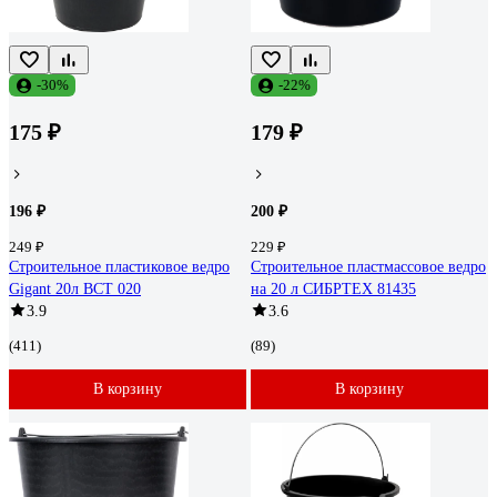
-30%
-22%
175 ₽
179 ₽
196 ₽
200 ₽
249 ₽
229 ₽
Строительное пластиковое ведро
Строительное пластмассовое ведро
Gigant 20л BCT 020
на 20 л СИБРТЕХ 81435
3.9
3.6
(411)
(89)
В корзину
В корзину