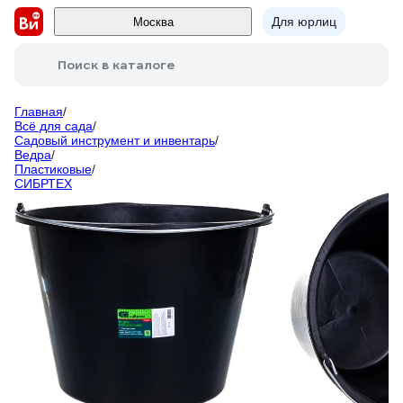
Для юрлиц
Москва
Поиск в каталоге
Главная
/
Всё для сада
/
Садовый инструмент и инвентарь
/
Ведра
/
Пластиковые
/
СИБРТЕХ