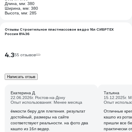
Длина, мм: 380
Ширина, мм: 380
Высота, мм: 285
Отзывы Строительное пластмассовое ведро 16л СИБРТЕХ
Россия 81436
4.3
55 отзывов
Написать отзыв
Екатерина Д.
Татьяна
22.06.2026
г. Ростов-на-Дону
15.12.2025
г. 
Опыт использования: Менее месяца
Опыт использ
ёмкости беру для плетения. результат
Отличные кре
достойный, размеры на сайте
кашпо из рота
соответствуют реальности. на фото два
пришли все бе
кашпо из 16л ведер.
практически о