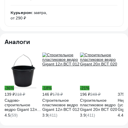
Курьером:
завтра,
от 290 ₽
Аналоги
-36%
-18%
-21%
139 ₽
218 ₽
146 ₽
178 ₽
196 ₽
249 ₽
375 ₽
Садово-
Строительное
Строительное
Неру
строительное
пластиковое ведро
пластиковое ведро
(уси
ведро Gigant 12л
Gigant 12л BCT 012
Gigant 20л BCT 020
Giga
IAG-009
4.5
(59)
3.9
(411)
3.9
(411)
4.4
(3