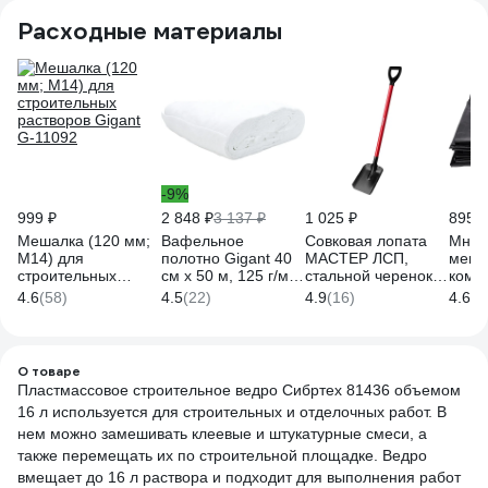
Расходные материалы
-9%
999 ₽
2 848 ₽
3 137 ₽
1 025 ₽
895 ₽
Мешалка (120 мм;
Вафельное
Совковая лопата
Мног
М14) для
полотно Gigant 40
МАСТЕР ЛСП,
мешк
строительных
см х 50 м, 125 г/м2
стальной черенок, с
комп
растворов Gigant
GVL-200
рукояткой, ЗУБР
листв
4.6
(58)
4.5
(22)
4.9
(16)
4.6
(7
G-11092
39524
отход
70х11
мкм, 
коре
О товаре
4650
Пластмассовое строительное ведро Сибртех 81436 объемом
16 л используется для строительных и отделочных работ. В
нем можно замешивать клеевые и штукатурные смеси, а
также перемещать их по строительной площадке. Ведро
вмещает до 16 л раствора и подходит для выполнения работ