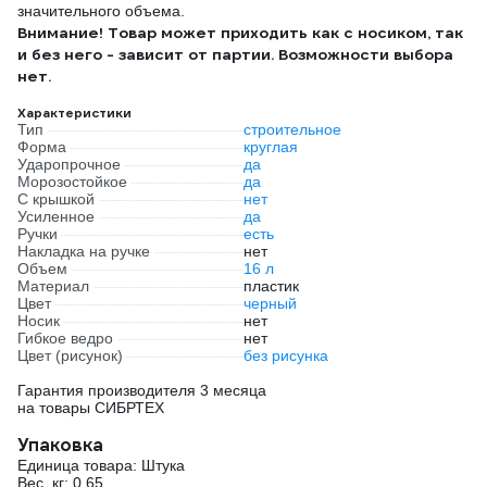
значительного объема.
Внимание! Товар может приходить как с носиком, так
и без него - зависит от партии. Возможности выбора
нет.
Характеристики
Тип
строительное
Форма
круглая
Ударопрочное
да
Морозостойкое
да
С крышкой
нет
Усиленное
да
Ручки
есть
Накладка на ручке
нет
Объем
16 л
Материал
пластик
Цвет
черный
Носик
нет
Гибкое ведро
нет
Цвет (рисунок)
без рисунка
Гарантия производителя 3 месяца
на товары СИБРТЕХ
Упаковка
Единица товара: Штука
Вес, кг: 0.65