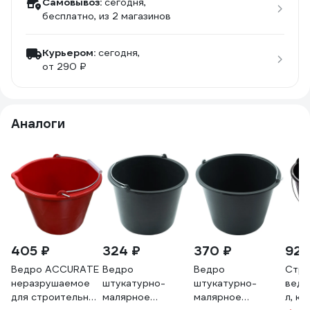
Самовывоз:
сегодня,
бесплатно
, из 2 магазинов
Курьером:
сегодня,
от 290 ₽
Аналоги
405 ₽
324 ₽
370 ₽
922
Ведро ACCURATE
Ведро
Ведро
Стро
неразрушаемое
штукатурно-
штукатурно-
ведр
для строительных
малярное
малярное
л, кр