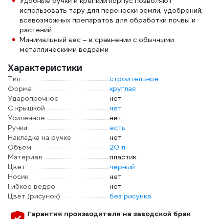
Удобные ручки и крепкий корпус позволяют
использовать тару для переноски земли, удобрений,
всевозможных препаратов для обработки почвы и
растений
Минимальный вес – в сравнении с обычными
металлическими ведрами
Характеристики
Тип
строительное
Форма
круглая
Ударопрочное
нет
С крышкой
нет
Усиленное
нет
Ручки
есть
Накладка на ручке
нет
Объем
20 л
Материал
пластик
Цвет
черный
Носик
нет
Гибкое ведро
нет
Цвет (рисунок)
без рисунка
Гарантия производителя на заводской брак