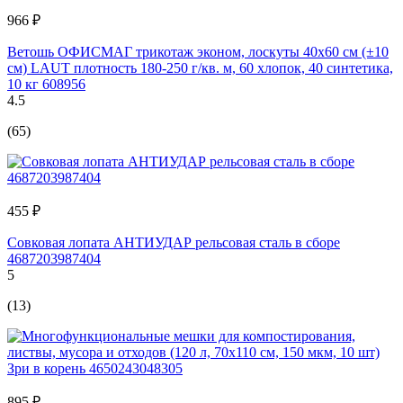
966 ₽
Ветошь ОФИСМАГ трикотаж эконом, лоскуты 40x60 см (±10
см) LAUT плотность 180-250 г/кв. м, 60 хлопок, 40 синтетика,
10 кг 608956
4.5
(65)
455 ₽
Совковая лопата АНТИУДАР рельсовая сталь в сборе
4687203987404
5
(13)
895 ₽