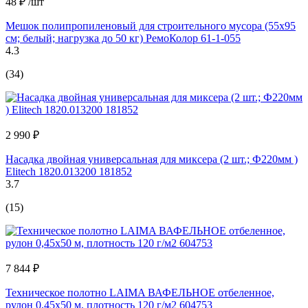
48 ₽
/шт
Мешок полипропиленовый для строительного мусора (55x95
см; белый; нагрузка до 50 кг) РемоКолор 61-1-055
4.3
(34)
2 990 ₽
Насадка двойная универсальная для миксера (2 шт.; Ф220мм )
Elitech 1820.013200 181852
3.7
(15)
7 844 ₽
Техническое полотно LAIMA ВАФЕЛЬНОЕ отбеленное,
рулон 0,45х50 м, плотность 120 г/м2 604753