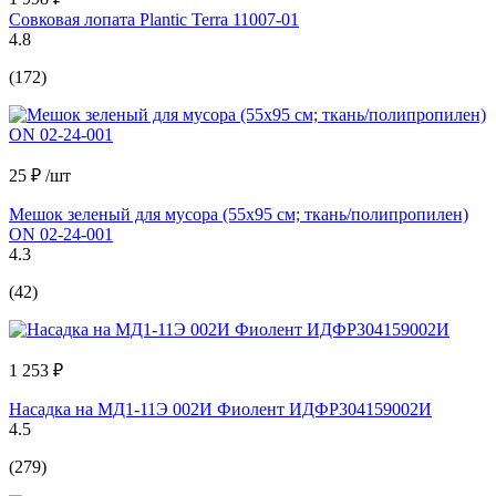
Совковая лопата Plantic Terra 11007-01
4.8
(172)
25 ₽
/шт
Мешок зеленый для мусора (55x95 см; ткань/полипропилен)
ON 02-24-001
4.3
(42)
1 253 ₽
Насадка на МД1-11Э 002И Фиолент ИДФР304159002И
4.5
(279)