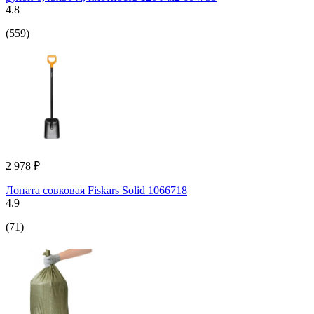
4.8
(559)
2 978 ₽
Лопата совковая Fiskars Solid 1066718
4.9
(71)