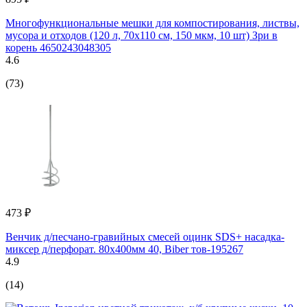
Многофункциональные мешки для компостирования, листвы,
мусора и отходов (120 л, 70х110 см, 150 мкм, 10 шт) Зри в
корень 4650243048305
4.6
(73)
473 ₽
Венчик д/песчано-гравийных смесей оцинк SDS+ насадка-
миксер д/перфорат. 80x400мм 40, Biber тов-195267
4.9
(14)