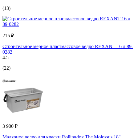
(13)
215 ₽
Строительное мерное пластмассовое ведро REXANT 16 л 89-
0282
4.5
(22)
3 900 ₽
Малярное ведро для краски Rollingdog The Molossus 18",