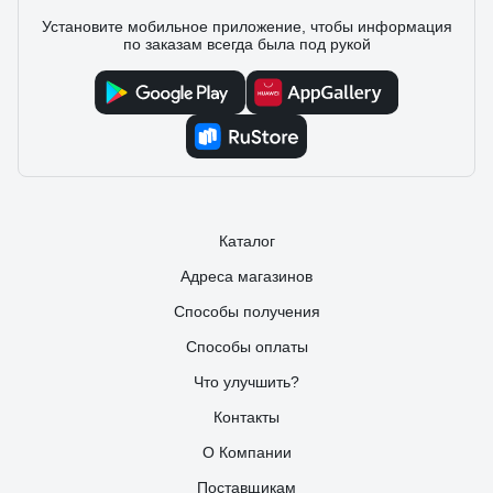
Установите мобильное приложение, чтобы информация
Юрий
26.08.2024
по заказам всегда была под рукой
Отличное ведро для переделки под стандартный
китайский циклон. С внутр. стороны крышку укрепил
фанерой и сделал обратный клапан, чтоб не схопывался,
если вдруг входное отверстие пылесоса закрылось-
забилось. Обратный клапан брал здесь же - код товара:
17359698, штуцер под него - код товара: 15636296.
Каталог
Адреса магазинов
Способы получения
Способы оплаты
Что улучшить?
Контакты
О Компании
Поставщикам