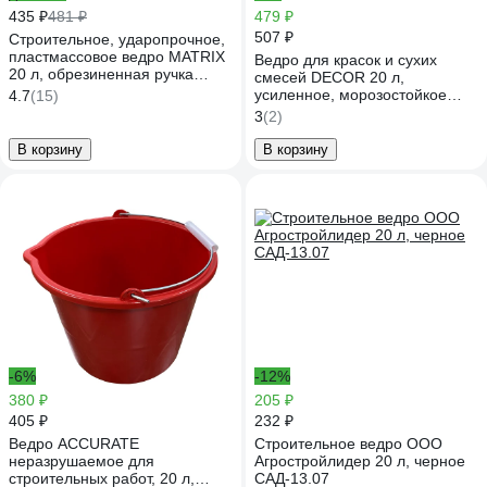
435 ₽
481 ₽
479 ₽
507 ₽
Строительное, ударопрочное,
пластмассовое ведро MATRIX
Ведро для красок и сухих
20 л, обрезиненная ручка
смесей DECOR 20 л,
81464
усиленное, морозостойкое
4.7
(15)
633-020
3
(2)
В корзину
В корзину
-6%
-12%
380 ₽
205 ₽
405 ₽
232 ₽
Ведро ACCURATE
Строительное ведро ООО
неразрушаемое для
Агростройлидер 20 л, черное
строительных работ, 20 л,
САД-13.07