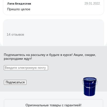
Лапа Владислав
29.01.2022
Пришло целое
14 отзывов
Отзыв о Энкор 75792
Подпишитесь
на рассылку
и будьте в курсе! Акции, скидки,
распродажи ждут!
Александр
07.10.2016
В комментарии
Подписаться
141 отзыв
Оригинальные товары с гарантией!
Отзыв о Тара.ру 17195