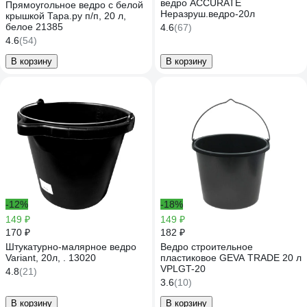
ведро ACCURATE
Прямоугольное ведро с белой
Неразруш.ведро-20л
крышкой Тара.ру п/п, 20 л,
белое 21385
4.6
(67)
4.6
(54)
В корзину
В корзину
-12%
-18%
149 ₽
149 ₽
170 ₽
182 ₽
Штукатурно-малярное ведро
Ведро строительное
Variant, 20л, . 13020
пластиковое GEVA TRADE 20 л
VPLGT-20
4.8
(21)
3.6
(10)
В корзину
В корзину