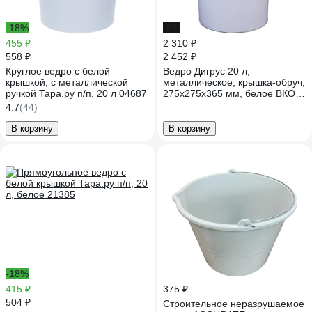
-18%
-6%
455 ₽
2 310 ₽
558 ₽
2 452 ₽
Круглое ведро с белой
Ведро Дигрус 20 л,
крышкой, с металлической
металлическое, крышка-обруч,
ручкой Тара.ру п/п, 20 л 04687
275x275x365 мм, белое ВКО-
М-20-Б/Д
4.7
(44)
В корзину
В корзину
-18%
415 ₽
375 ₽
504 ₽
Строительное неразрушаемое