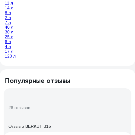
11 л
14 л
8 л
2 л
7 л
40 л
30 л
25 л
6 л
4 л
17 л
120 л
Популярные отзывы
26 отзывов
Отзыв о BERKUT B15