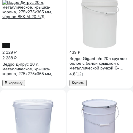
-7%
2 129 ₽
439 ₽
2 288 ₽
Ведро Gigant п/п 20л круглое
белое с белой крышкой с
Ведро Дигрус 20 л,
металлической ручкой G-
металлическое, крышка-
40460
корона, 275x275x365 мм,
4.8
(12)
чёрное ВКК-М-20-Ч/Д
В корзину
Купить