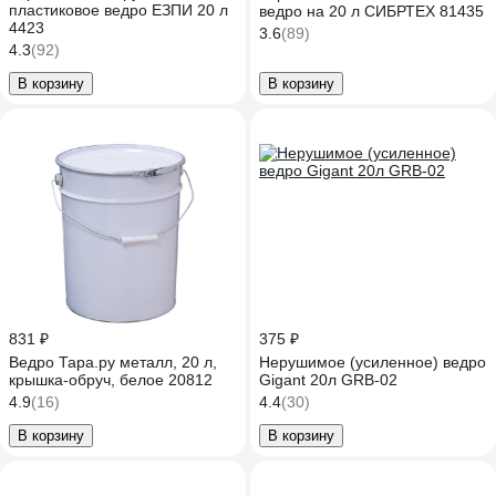
пластиковое ведро ЕЗПИ 20 л
ведро на 20 л СИБРТЕХ 81435
4423
3.6
(89)
4.3
(92)
В корзину
В корзину
831 ₽
375 ₽
Ведро Тара.ру металл, 20 л,
Нерушимое (усиленное) ведро
крышка-обруч, белое 20812
Gigant 20л GRB-02
4.9
(16)
4.4
(30)
В корзину
В корзину