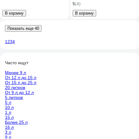
красное, с усиленной ручкой
5
(4)
MN-89-102
В корзину
В корзину
Показать еще 40
1
2
3
4
Часто ищут
Менее 9 л
От 12 л до 15 л
От 15 л до 25 л
20 литров
От 9 л до 12 л
5 литров
5 л
10 л
1 л
15 л
Более 25 л
16 л
3 л
9 л