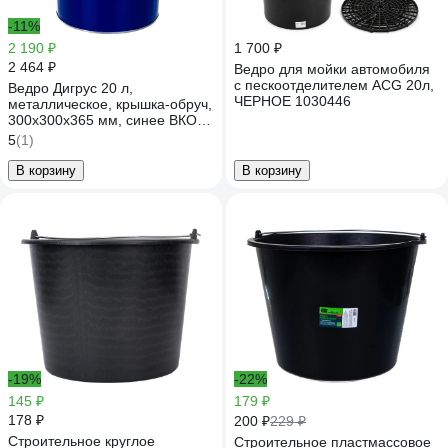
-11%
2 190 ₽
1 700 ₽
2 464 ₽
Ведро для мойки автомобиля
с пескоотделителем ACG 20л,
Ведро Дигрус 20 л,
ЧЕРНОЕ 1030446
металлическое, крышка-обруч,
300x300x365 мм, синее ВКО-
М-20-С/Д
5
(1)
В корзину
В корзину
-19%
-22%
145 ₽
179 ₽
178 ₽
200 ₽
229 ₽
Строительное круглое
Строительное пластмассовое