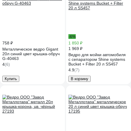
-6%
758 ₽
1 850 ₽
1 969 ₽
Металлическое ведро Gigant
20л синий цвет крышка-обруч
Ведро для мойки автомобиля
G-40463
c сепаратором Shine systems
Bucket + Filter 20 л SS457
4
(6)
4.9
(7)
Купить
В корзину