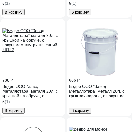
20812
27192
5
(1)
5
(1)
В корзину
В корзину
788 ₽
666 ₽
Ведро ООО "Завод
Ведро ООО "Завод
Металлотара" металл 20л. с
Металлотара" металл 20л. с
крышкой на обруче, с
крышкой-корона, с покрытием
покрытием внутри цв. синий
внутри цв. белый 28129
5
(1)
28132
В корзину
В корзину