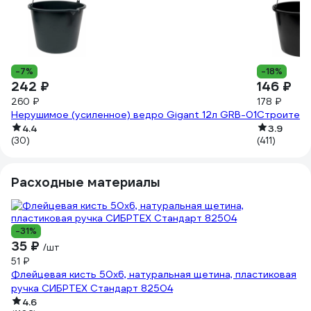
-7%
-18%
242 ₽
146 ₽
260 ₽
178 ₽
Нерушимое (усиленное) ведро Gigant 12л GRB-01
Строитель
4.4
3.9
(30)
(411)
Расходные материалы
-31%
35 ₽
/шт
51 ₽
Флейцевая кисть 50х6, натуральная щетина, пластиковая
ручка СИБРТЕХ Стандарт 82504
1
4.6