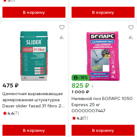
5
В корзину
В корзину
-18%
825 ₽
475 ₽
1 000 ₽
Цементная выравнивающая
Наливной пол БОЛАРС 1050
армированная штукатурка
Express 25 кг
Dauer slider fasad 31 fibro 25
00000007447
кг 31713
4.4
(7)
4.2
(5)
В корзину
В корзину