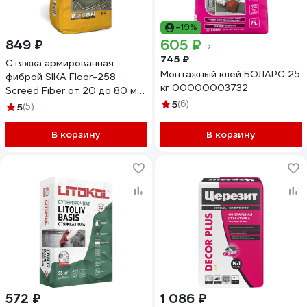
-19%
605 ₽
849 ₽
745 ₽
Стяжка армированная
Монтажный клей БОЛАРС 25
фиброй SIKA Floor-258
кг 00000003732
Screed Fiber от 20 до 80 мм,
прочность 25 Мпа 535524
5
(6)
5
(5)
В корзину
В корзину
572 ₽
1 086 ₽