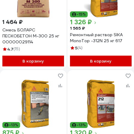
-15%
1 326 ₽
1 464 ₽
1 565 ₽
Смесь БОЛАРС
Ремонтный раствор SIKA
ПЕСКОБЕТОН М-300 25 кг
MonoTop -312N 25 кг 617
00000029114
5
(4)
4.7
(15)
В корзину
В корзину
-13%
-13%
875 ₽
1 320 ₽