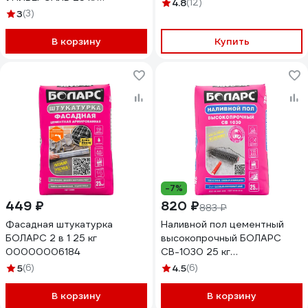
4.8
(12)
00000040984
3
(3)
В корзину
Купить
-7%
449 ₽
820 ₽
883 ₽
Фасадная штукатурка
Наливной пол цементный
БОЛАРС 2 в 1 25 кг
высокопрочный БОЛАРС
00000006184
СВ-1030 25 кг
00000007446
5
(6)
4.5
(6)
В корзину
В корзину