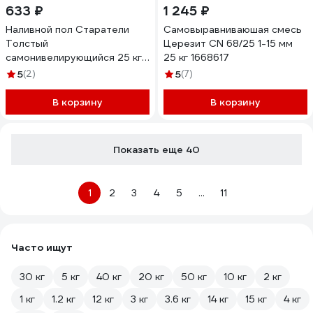
633 ₽
1 245 ₽
Наливной пол Старатели
Самовыравниваюшая смесь
Толстый
Церезит CN 68/25 1-15 мм
самонивелирующийся 25 кг
25 кг 1668617
3277/665
5
(2)
5
(7)
В корзину
В корзину
Показать еще 40
1
2
3
4
5
...
11
Часто ищут
30 кг
5 кг
40 кг
20 кг
50 кг
10 кг
2 кг
1 кг
1.2 кг
12 кг
3 кг
3.6 кг
14 кг
15 кг
4 кг