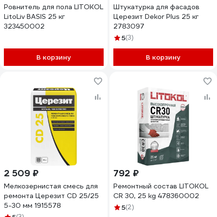
Ровнитель для пола LITOKOL
Штукатурка для фасадов
LitoLiv BASIS 25 кг
Церезит Dekor Plus 25 кг
323450002
2783097
5
(3)
В корзину
В корзину
2 509 ₽
792 ₽
Мелкозернистая смесь для
Ремонтный состав LITOKOL
ремонта Церезит CD 25/25
CR 30, 25 kg 478360002
5-30 мм 1915578
5
(2)
(3)