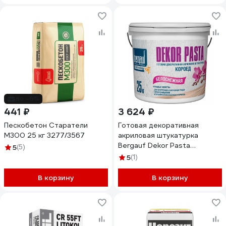
до -6%
441 ₽
3 624 ₽
Пескобетон Старатели
Готовая декоративная
М300 25 кг 3277/3567
акриловая штукатурка
Bergauf Dekor Pasta
5
(5)
(короед; 2 мм; 25 кг) 52541
5
(1)
В корзину
В корзину