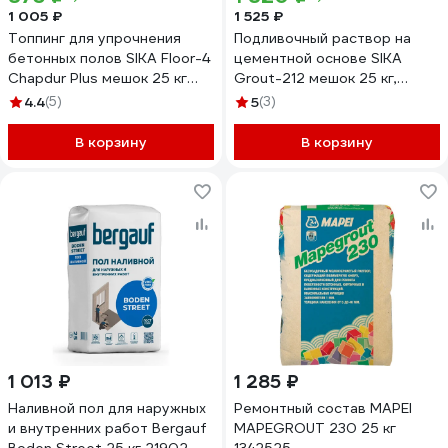
1 005 ₽
1 525 ₽
Топпинг для упрочнения
Подливочный раствор на
бетонных полов SIKA Floor-4
цементной основе SIKA
Chapdur Plus мешок 25 кг
Grout-212 мешок 25 кг,
597792
толщина подливки от 10 до
4.4
(5)
5
(3)
40 мм 743117
В корзину
В корзину
1 013 ₽
1 285 ₽
Наливной пол для наружных
Ремонтный состав MAPEI
и внутренних работ Bergauf
MAPEGROUT 230 25 кг