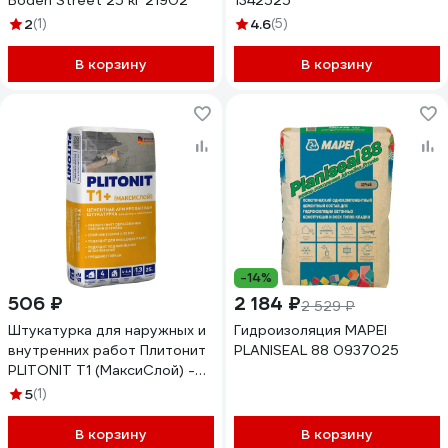
Boden Street 25 кг 21902
1342525
2
(1)
4.6
(5)
В корзину
В корзину
-14%
506 ₽
2 184 ₽
2 529 ₽
Штукатурка для наружных и
Гидроизоляция MAPEI
внутренних работ Плитонит
PLANISEAL 88 0937025
PLITONIT T1 (МаксиСлой) -
25 Н011775
5
(1)
В корзину
В корзину