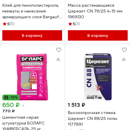
Клей для пенополистирола,
Масса растекающаяся
минваты и нанесения
Церезит CN 76/25 4-15 мм
армирующего слоя Bergauf
1969130
Isofix 25 кг 10647
5
(5)
5
(3)
В корзину
В корзину
-16%
650 ₽
1 513 ₽
770 ₽
Высокопрочная стяжка
Цементная серая
Церезит CN 88/25 полы
штукатурка БОЛАРС
1177891
УНИВЕРСАЛЬ 25 кг