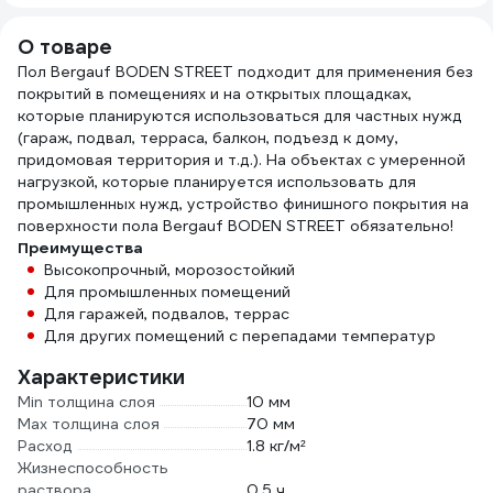
26238
длинный ворс для
SAMC-041100100
стен и потолков
О товаре
MD IN00005
Пол Bergauf BODEN STREET подходит для применения без
покрытий в помещениях и на открытых площадках,
которые планируются использоваться для частных нужд
(гараж, подвал, терраса, балкон, подъезд к дому,
придомовая территория и т.д.). На объектах с умеренной
нагрузкой, которые планируется использовать для
промышленных нужд, устройство финишного покрытия на
поверхности пола Bergauf BODEN STREET обязательно!
Преимущества
Высокопрочный, морозостойкий
Для промышленных помещений
Для гаражей, подвалов, террас
Для других помещений с перепадами температур
Характеристики
Min толщина слоя
10 мм
Max толщина слоя
70 мм
Расход
1.8 кг/м²
Жизнеспособность
раствора
0.5 ч