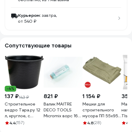
Курьером:
завтра,
от 540 ₽
Сопутствующие товары
-4%
137 ₽
821 ₽
1 154 ₽
355
143 ₽
Строительное
Валик MAITRE
Мешки для
Маяк
ведро Тара.ру 12
DECO TOOLS
строительного
нали
л, круглое, с
Micromix ворс 16
мусора ПП 55x95
Tls-P
металлической
мм, 250 мм, под
см, зеленые, 100
20 ш
4.4
(157)
4.8
(28)
4.
ручкой, черное
бюгель 8 мм,
шт SAMGRUPP
TLSZ