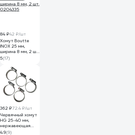
84 ₽
42 ₽/шт
Хомут Boutte
INOX 25 мм,
ширина 8 мм, 2 шт.
0204335
5
(17)
362 ₽
72.4 ₽/шт
Червячный хомут
HG 25-40 мм,
нержавеющая
сталь, 5 шт.
4.9
(9)