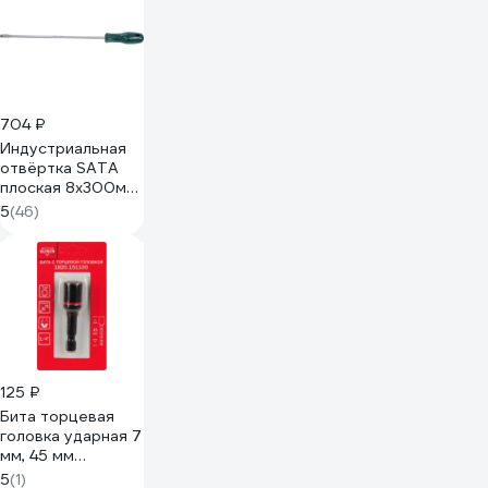
704 ₽
Индустриальная
отвёртка SATA
плоская 8x300мм.
Эталон для
5
(46)
тяжёлых
монтажных работ.
62222
125 ₽
Бита торцевая
головка ударная 7
мм, 45 мм
1820.15110
5
(1)