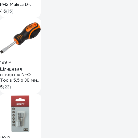
PH2 Makita D-
58833
4.6
(15)
199 ₽
Шлицевая
отвертка NEO
Tools 5.5 x 38 мм
04-173
5
(23)