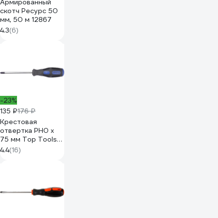
Армированный
скотч Ресурс 50
мм, 50 м 12867
4.3
(6)
-23%
135 ₽
176 ₽
Крестовая
отвертка PH0 x
75 мм Top Tools
39D650
4.4
(16)