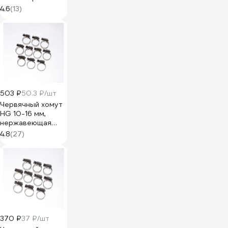
4.6
(13)
503 ₽
50.3 ₽/шт
Червячный хомут
HG 10-16 мм,
нержавеющая
сталь, 10 шт.
4.8
(27)
4962084
370 ₽
37 ₽/шт