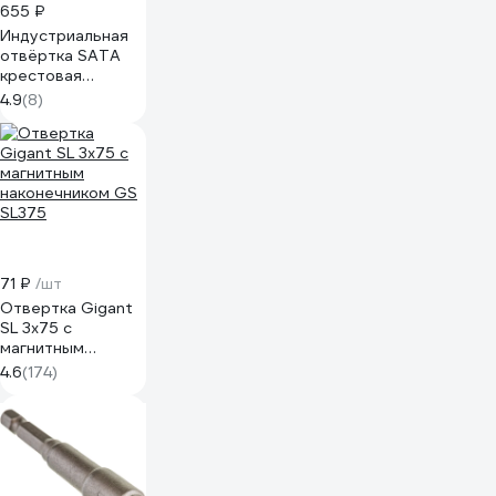
655 ₽
Индустриальная
отвёртка SATA
крестовая
PH2x300мм.
4.9
(8)
Эталонный
ресурс для
тяжёлого
монтажа. 62320
71 ₽
/шт
Отвертка Gigant
SL 3x75 с
магнитным
наконечником GS
4.6
(174)
SL375