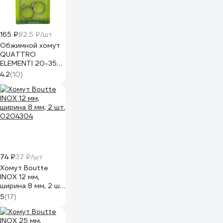
165 ₽
82.5 ₽/шт
Обжимной хомут
QUATTRO
ELEMENTI 20-35
мм нержавеющая
4.2
(10)
сталь 2 шт 642-
227
74 ₽
37 ₽/шт
Хомут Boutte
INOX 12 мм,
ширина 8 мм, 2 шт.
0204304
5
(17)