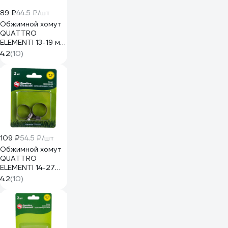
89 ₽
44.5 ₽/шт
Обжимной хомут
QUATTRO
ELEMENTI 13-19 мм
нержавеющая
4.2
(10)
сталь 2 шт 772-
012
109 ₽
54.5 ₽/шт
Обжимной хомут
QUATTRO
ELEMENTI 14-27
мм, нержавеющая
4.2
(10)
сталь 2 шт 772-
029