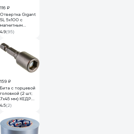
116 ₽
Отвертка Gigant
SL 5x100 с
магнитным
наконечником GS
4.9
(95)
SL5100
159 ₽
Бита с торцевой
головкой (2 шт;
7х45 мм) КЕДР
150-002 208753
4.5
(2)