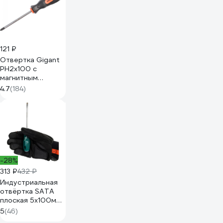
121 ₽
Отвертка Gigant
PH2x100 с
магнитным
наконечником GS
4.7
(184)
PH2100
-28%
313 ₽
432 ₽
Индустриальная
отвёртка SATA
плоская 5x100мм.
CrV сталь с
5
(46)
точной