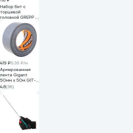
118 ₽
Набор бит с
торцевой
головкой GREPP 7
ммх45 мм (2шт)
117-702
419 ₽
8.38 ₽/м
Армированная
лента Gigant
50мм х 50м GIT-
12
4.8
(36)