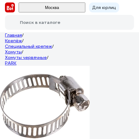
Для юрлиц
Москва
Поиск в каталоге
Главная
/
Крепёж
/
Специальный крепеж
/
Хомуты
/
Хомуты червячные
/
PARK