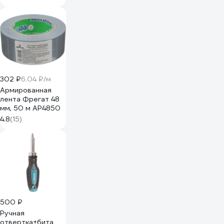
ELITECH 204270
302 ₽
6.04 ₽/м
Армированная
лента Фрегат 48
мм, 50 м АР4850
4.8
(15)
500 ₽
Ручная
отвертка+бита