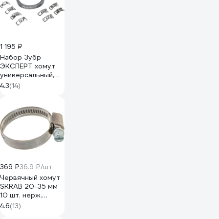
1 195 ₽
Набор Зубр
ЭКСПЕРТ хомут
универсальный,
нержавеющий,
4.3
(14)
3мх8мм, 8 замков
37811-H8
369 ₽
36.9 ₽/шт
Червячный хомут
SKRAB 20-35 мм
10 шт. нерж.
43572
4.6
(13)