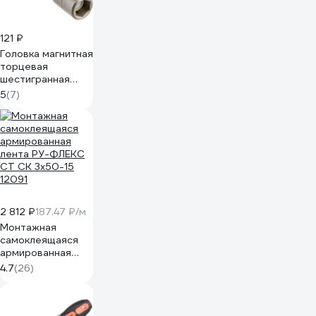
121 ₽
Головка магнитная
торцевая
шестигранная
(7х65 мм; 1/4'')
5
(7)
REDVERG 6623524
2 812 ₽
187.47 ₽/м
Монтажная
самоклеящаяся
армированная
лента РУ-ФЛЕКС
4.7
(26)
СТ СК 3x50-15
12091