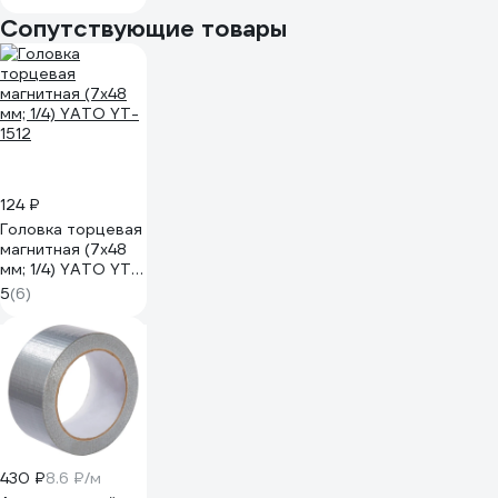
4962091
Сопутствующие товары
124 ₽
Головка торцевая
магнитная (7х48
мм; 1/4) YATO YT-
1512
5
(6)
430 ₽
8.6 ₽/м