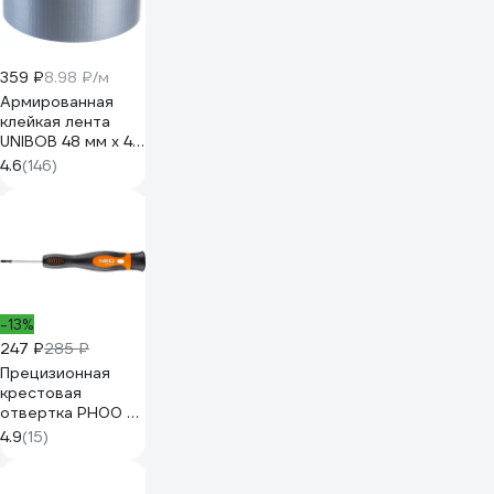
359 ₽
8.98 ₽/м
Армированная
клейкая лента
UNIBOB 48 мм х 40
м серая 214997
4.6
(146)
-13%
247 ₽
285 ₽
Прецизионная
крестовая
отвертка PH00 x
50 мм NEO TOOLS
4.9
(15)
S2 04-115