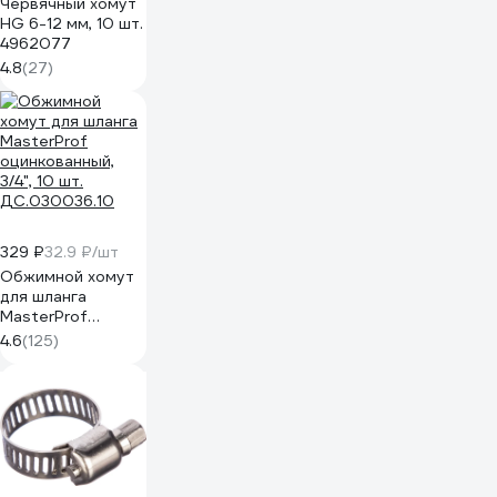
Червячный хомут
HG 6-12 мм, 10 шт.
4962077
4.8
(27)
329 ₽
32.9 ₽/шт
Обжимной хомут
для шланга
MasterProf
оцинкованный,
4.6
(125)
3/4", 10 шт.
ДС.030036.10