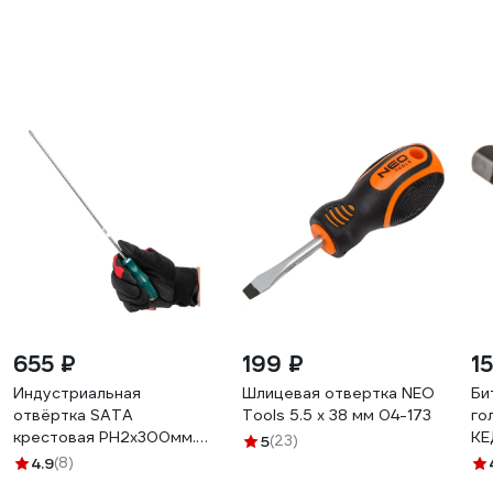
655 ₽
199 ₽
1
Индустриальная
Шлицевая отвертка NEO
Би
отвёртка SATA
Tools 5.5 x 38 мм 04-173
го
крестовая PH2x300мм.
КЕ
5
(23)
Эталонный ресурс для
4.9
(8)
тяжёлого монтажа.