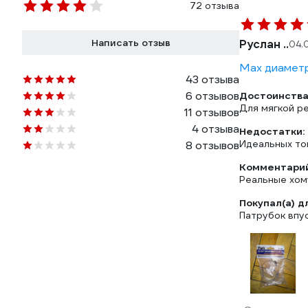
72 отзыва
Написать отзыв
Руслан ..
04.
Max диаметр
43 отзыва
6 отзывов
Достоинства
Для мягкой ре
11 отзывов
4 отзыва
Недостатки:
Идеальных то
8 отзывов
Комментарий
Реальные хом
Покупал(а) д
Патрубок впу