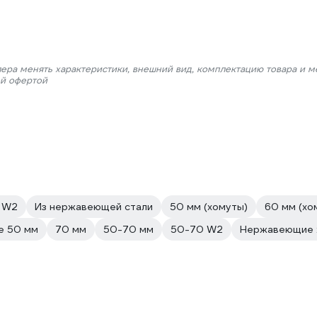
лера менять характеристики, внешний вид, комплектацию товара и м
ой офертой
 W2
Из нержавеющей стали
50 мм (хомуты)
60 мм (хо
е 50 мм
70 мм
50-70 мм
50-70 W2
Нержавеющие 