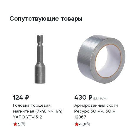
Сопутствующие товары
124 ₽
430 ₽
8.6 ₽/м
Головка торцевая
Армированный скотч
магнитная (7х48 мм; 1/4)
Ресурс 50 мм, 50 м
YATO YT-1512
12867
5
(6)
4.3
(6)