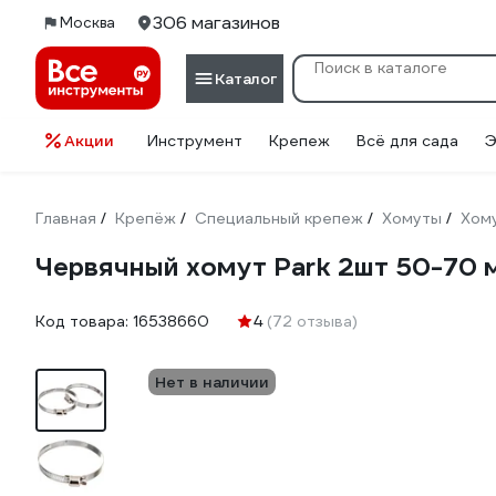
306 магазинов
Москва
Каталог
Акции
Инструмент
Крепеж
Всё для сада
Э
Главная
Крепёж
Специальный крепеж
Хомуты
Хом
/
/
/
/
Червячный хомут Park 2шт 50-70 
Код товара:
16538660
4
(72 отзыва)
Нет в наличии