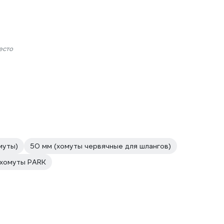
есто
муты)
50 мм (хомуты червячные для шлангов)
хомуты PARK