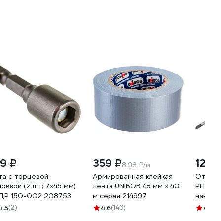
59 ₽
359 ₽
121 ₽
8.98 ₽/м
та с торцевой
Армированная клейкая
Отверт
ловкой (2 шт; 7х45 мм)
лента UNIBOB 48 мм х 40
PH2x10
ДР 150-002 208753
м серая 214997
наконе
4.5
(2)
4.6
(146)
4.7
(1