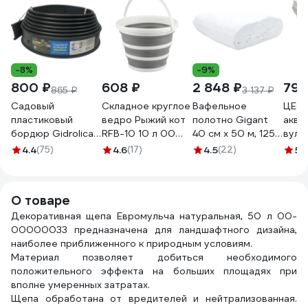
-8%
-9%
800 ₽
608 ₽
2 848 ₽
796
865 ₽
3 137 ₽
Садовый
Складное круглое
Вафельное
ЦЕОЛ
пластиковый
ведро Рыжий кот
полотно Gigant
аква
бордюр Gidrolica
RFB-10 10 л 00
40 см х 50 м, 125
вулк
10000x20x100
3918
г/м2 GVL-200
ведро
4.4
(75)
4.6
(17)
4.5
(22)
5
(1
мм, с отверстиями
крем
7303
беже
Джи
О товаре
ЦЕОЛ
Декоративная щепа Евромульча натуральная, 50 л 00-
аква
00000033 предназначена для ландшафтного дизайна,
наиболее приближенного к природным условиям.
Материал позволяет добиться необходимого
положительного эффекта на больших площадях при
вполне умеренных затратах.
Щепа обработана от вредителей и нейтрализованная.