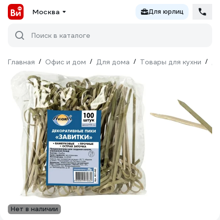
Москва
Для юрлиц
Поиск в каталоге
Главная
/
Офис и дом
/
Для дома
/
Товары для кухни
/
Дл
Нет в наличии