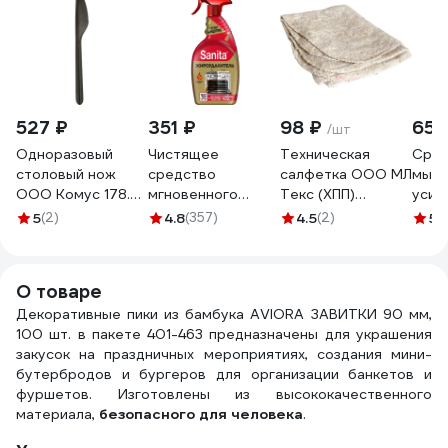
527 ₽
351 ₽
98 ₽
650
/шт
Одноразовый
Чистящее
Техническая
Сред
столовый нож
средство
салфетка ООО МЛ
мыть
ООО Комус 178.5
мгновенного
Текс (ХПП)
усил
мм, черный, ПП,
действия Sanita
80x100 см, серая,
блес
5
(2)
4.8
(357)
4.5
(2)
5
(
50шт 1301534
Жироудалитель
в индивидуальном
Joha
GOLD 500 мл
пакете 22-3040
Blitz
22804 25360
конц
О товаре
j555
Декоративные пики из бамбука AVIORA ЗАВИТКИ 90 мм,
100 шт. в пакете 401-463 предназначены для украшения
закусок на праздничных мероприятиях, создания мини-
бутербродов и бургеров для организации банкетов и
фуршетов. Изготовлены из высококачественного
материала,
безопасного для человека
.