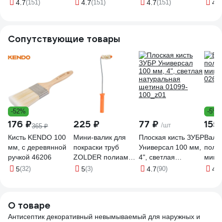
дерева HUSKY
SIBERIAN для
SIBERIAN для
лунна
4.7
(151)
4.7
(151)
4.7
(151)
4.9
SIBERIAN
дерева
дерева
МП00
полуматовая
полуматовая
полуматовая
ореховое дерево
палисандр 2,7 л
калужница 2,7 л
Сопутствующие товары
2,7 л 28826
28832
28817
-52%
-5%
176 ₽
225 ₽
77 ₽
155
/шт
365 ₽
Кисть KENDO 100
Мини-валик для
Плоская кисть ЗУБР
Вали
мм, с деревянной
покраски труб
Универсал 100 мм,
поли
ручкой 46206
ZOLDER полиамид,
4", светлая
мини
с ручкой, ворс 12
натуральная
0264
5
(32)
5
(3)
4.7
(90)
4.5
мм Z-105126
щетина 01099-
ЭК000135628
100_z01
О товаре
Антисептик декоративный невымываемый для наружных и