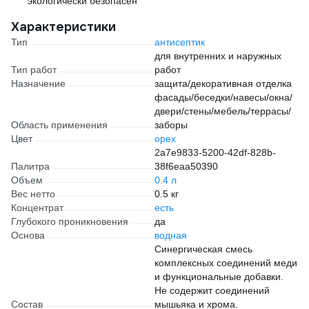
экологически безопасен
Характеристики
Тип
антисептик
для внутренних и наружных
Тип работ
работ
Назначение
защита/декоративная отделка
фасады/беседки/навесы/окна/
двери/стены/мебель/террасы/
Область применения
заборы
Цвет
орех
2a7e9833-5200-42df-828b-
Палитра
38f6eaa50390
Объем
0.4 л
Вес нетто
0.5 кг
Концентрат
есть
Глубокого проникновения
да
Основа
водная
Синергическая смесь
комплексных соединений меди
и функциональные добавки.
Не содержит соединений
Состав
мышьяка и хрома.