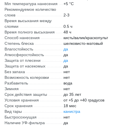
Min температура нанесения
+5 °С
Рекомендуемое количество
слоев
2-3
Время высыхания между
слоями
0.5 ч
Время полного высыхания
48 ч
Способ нанесения
кисть/валик/краскопульт
Степень блеска
шелковисто-матовый
Влагостойкость
да
Атмосферостойкость
да
Защита от плесени
да
Защита от насекомых
да
Без запаха
нет
Возможность колеровки
нет
Разбавитель
вода
Зимняя
нет
Срок действия защиты
до 35 лет
Условия хранения
от +5 до +40 градусов
Срок хранения
18 мес
Вид тары
канистра
Быстросохнущая
нет
Наличие УФ-фильтра
да