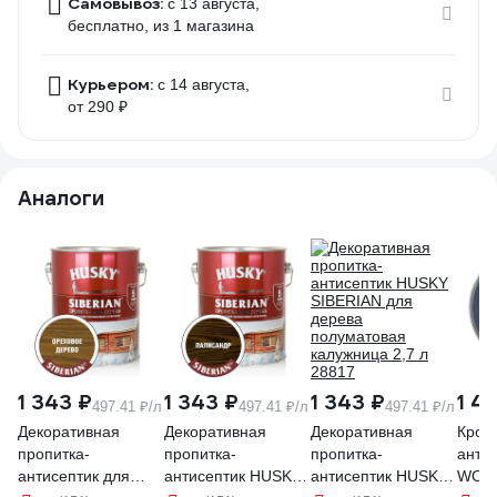
Самовывоз:
c 13 августа,
бесплатно
, из 1 магазина
Курьером:
c 14 августа,
от 290 ₽
Аналоги
1 343 ₽
1 343 ₽
1 343 ₽
1 4
497.41 ₽/л
497.41 ₽/л
497.41 ₽/л
Декоративная
Декоративная
Декоративная
Крою
пропитка-
пропитка-
пропитка-
антис
антисептик для
антисептик HUSKY
антисептик HUSKY
WOO