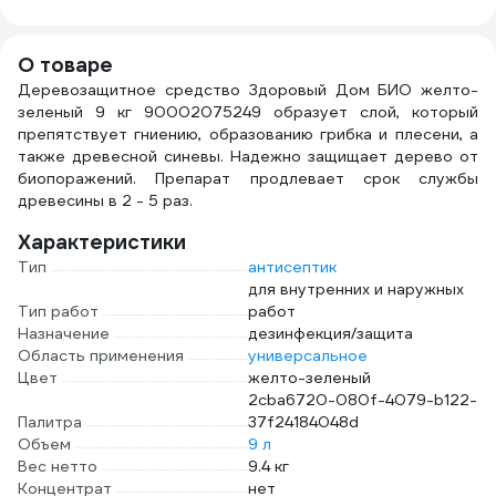
мм Z-105126
деревянная ручка
КЕДР
ЭК000135628
824305
2594
О товаре
Деревозащитное средство Здоровый Дом БИО желто-
зеленый 9 кг 90002075249 образует слой, который
препятствует гниению, образованию грибка и плесени, а
также древесной синевы. Надежно защищает дерево от
биопоражений. Препарат продлевает срок службы
древесины в 2 - 5 раз.
Характеристики
Тип
антисептик
для внутренних и наружных
Тип работ
работ
Назначение
дезинфекция/защита
Область применения
универсальное
Цвет
желто-зеленый
2cba6720-080f-4079-b122-
Палитра
37f24184048d
Объем
9 л
Вес нетто
9.4 кг
Концентрат
нет