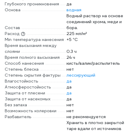
Глубокого проникновения
да
Основа
водная
Водный раствор на основе
соединений хрома, меди и
Состав
бора.
Расход
225 мл/м²
Min температура нанесения
+5 °С
Время высыхания между
слоями
0.3 ч
Время полного высыхания
24 ч
Способ нанесения
кисть/валик/распылитель
Степень блеска
нет
Степень скрытия фактуры
лессирующий
Влагостойкость
да
Атмосферостойкость
да
Защита от плесени
да
Защита от насекомых
да
Без запаха
нет
Возможность колеровки
нет
Разбавитель
не рекомендуется
Хранить в плотно закрытой
таре вдали от источников