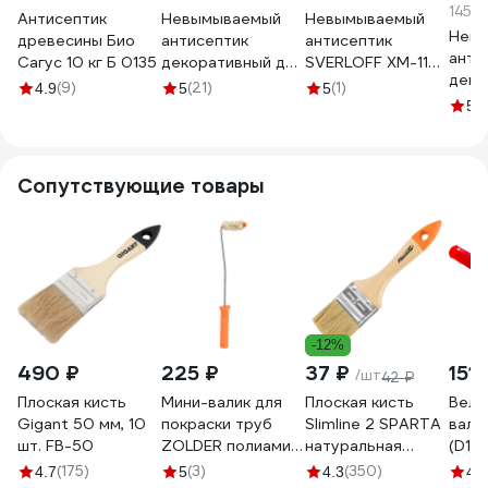
145.9
Антисептик
Невымываемый
Невымываемый
Нев
древесины Био
антисептик
антисептик
анти
Сагус 10 кг Б 0135
декоративный для
SVERLOFF ХМ-11
деко
защиты
ЭКО 20л. 10199-
(9)
(21)
(1)
4.9
5
5
защи
древесины 415
20
(2
5
древ
готовый состав
гото
палисандр 10 кг
орех
KRONA 66320292
Сопутствующие товары
663
-12%
490 ₽
225 ₽
37 ₽
151 
/шт
42 ₽
Плоская кисть
Мини-валик для
Плоская кисть
Велю
Gigant 50 мм, 10
покраски труб
Slimline 2 SPARTA
вали
шт. FB-50
ZOLDER полиамид,
натуральная
(D15
с ручкой, ворс 12
щетина,
4 мм
(175)
(3)
(350)
4.7
5
4.3
4.9