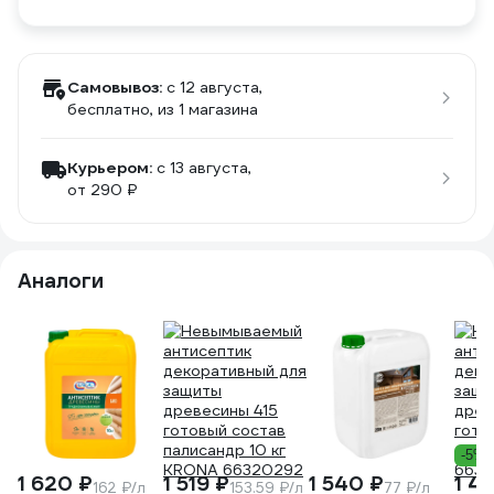
Самовывоз:
c 12 августа,
бесплатно
, из 1 магазина
Курьером:
c 13 августа,
от 290 ₽
Аналоги
-5%
1 620 ₽
1 519 ₽
1 540 ₽
1 4
162 ₽/л
153.59 ₽/л
77 ₽/л