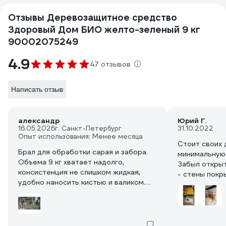
Отзывы Деревозащитное средство
Здоровый Дом БИО желто-зеленый 9 кг
90002075249
4.9
47 отзывов
Написать отзыв
александр
Юрий Г.
16.05.2026
г. Санкт-Петербург
31.10.2022
Опыт использования: Менее месяца
Стоит своих 
Брал для обработки сарая и забора.
минимальную
Объема 9 кг хватает надолго,
Забыл открыт
консистенция не слишком жидкая,
- стены покр
удобно наносить кистью и валиком.
обработанны
Цвет яркий, видно где уже покрасил.
выстояли. О
Запах резковат, на открытом воздухе
морилкой на 
терпимо. Сохнет часа 2-3. Посмотрим,
как покажет себя зимой. Защиту от