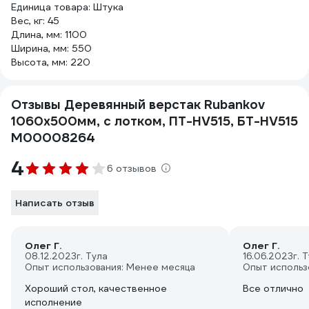
Единица товара: Штука
Вес, кг: 45
Длина, мм: 1100
Ширина, мм: 550
Высота, мм: 220
Отзывы Деревянный верстак Rubankov
1060х500мм, с лотком, ПТ-HV515, БТ-HV515
М00008264
4
6 отзывов
Написать отзыв
Олег Г.
Олег Г.
08.12.2023
г. Тула
16.06.2023
г. 
Опыт использования: Менее месяца
Опыт использ
Хороший стол, качественное
Все отлично
исполнение