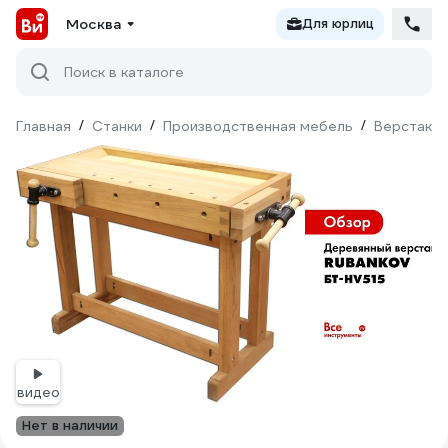
Москва
Для юрлиц
Поиск в каталоге
Главная
/
Станки
/
Производственная мебель
/
Верстаки 
видео
Нет в наличии