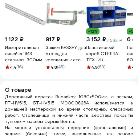
-12%
-9%
1 122 ₽
917 ₽
3 152 ₽
6 4
3 582 ₽
Измерительная
Зажим BESSEY для
Пластиковый
Пове
линейка ЧИЗ
стола,для
короб СТЕЛЛА-
лине
стальная, 300мм
крепления к столу
ТЕХНИК
600x
ГОСТ с
угловых заж-
140x250x100 мм,
VR5
4.4
(16)
4.8
(45)
4.9
(69)
4.
ПОВЕРКОЙ
в,винт-го з-ма
комплект 6 штук
212039а
S10, корпус. стр-
C-2-К6-синий-
ны BE-TK6
прозрачный
О товаре
Деревянный верстак Rubankov 1060х500мм, с лотком,
ПТ-HV515, БТ-HV515 М00008264 используется в
домашней мастерской во время столярных, слесарных
работ. Столешница и нижняя часть верстака покрыты
тунговым маслом фирмы Borma.
На модели установлены передние (фронтальные) и
задние (боковые) тиски, выполненные на основе