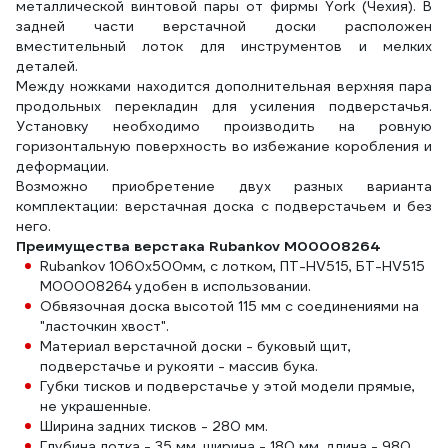
металлической винтовой пары от фирмы York (Чехия). В
задней части верстачной доски расположен
вместительный лоток для инструментов и мелких
деталей.
Между ножками находится дополнительная верхняя пара
продольных перекладин для усиления подверстачья.
Установку необходимо производить на ровную
горизонтальную поверхность во избежание коробления и
деформации.
Возможно приобретение двух разных варианта
комплектации: верстачная доска с подверстачьем и без
него.
Преимущества верстака Rubankov М00008264
Rubankov 1060х500мм, с лотком, ПТ-HV515, БТ-HV515
М00008264 удобен в использовании.
Обвязочная доска высотой 115 мм с соединениями на
"ласточкин хвост".
Материал верстачной доски - буковый щит,
подверстачье и рукояти - массив бука.
Губки тисков и подверстачье у этой модели прямые,
не украшенные.
Ширина задних тисков - 280 мм.
Глубина лотка - 35 мм, ширина - 180 мм, длина - 980