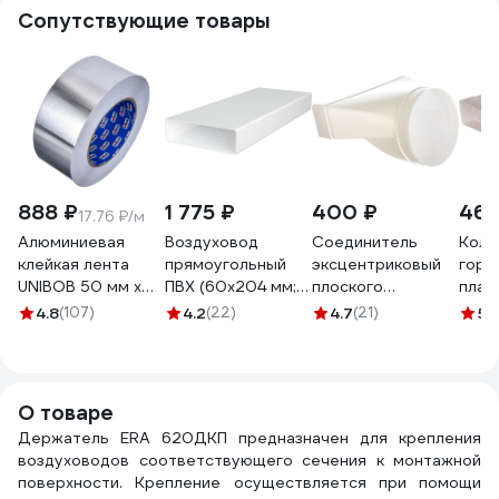
Сопутствующие товары
888 ₽
1 775 ₽
400 ₽
460
17.76 ₽/м
Алюминиевая
Воздуховод
Соединитель
Коле
клейкая лента
прямоугольный
эксцентриковый
гори
UNIBOB 50 мм х
ПВХ (60х204 мм;
плоского
плас
50 м 211750
L=2 м) ERA
воздуховода с
60х2
4.8
(107)
4.2
(22)
4.7
(21)
5
(
620ВП2 210-094
круглым
620К
60х204/D125 ERA
620СП12,5КП 210-
045
О товаре
Держатель ERA 620ДКП предназначен для крепления
воздуховодов соответствующего сечения к монтажной
поверхности. Крепление осуществляется при помощи