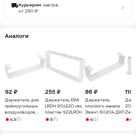
Курьером:
завтра,
от 290 ₽
Аналоги
92 ₽
255 ₽
86 ₽
110
Держатель для
Держатель ERA
Держатель
Держ
прямоугольных
LRDH 90x220 мм,
плоского канала
204x
воздуховодов
пластик 922LRDH
Эвент 60204 ДКП
Zern
60x204 мм
4.3
(7)
5
(7)
4
(2)
4.
ВИЕНТО В620ДКП