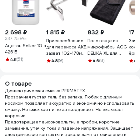
2 698 ₽
1 815 ₽
832 ₽
178
337.25 ₽/кг
Приспособление
Полотенце из
Зачи
Ацетон Selkor 10 л
для переноса АКБ,
микрофибры ACG
конт
42615
захват 102-178мм
DELIKA XL для
ёрши
4.8
(51)
JTC -1922 694151
деликатной сушки
Маяк
4.8
(9)
4.6
(8)
4.
поверхностей
/1/2
автомобиля,
90x70 см 1022261
О товаре
Диэлектрическая смазка PERMATEX
Прозрачная густая гель без запаха. Тюбик с длинным
носиком позволяет аккуратно и экономично использовать
смазку. Не высыхает и не затвердевает. Не вызывает
коррозии.
Предотвращает высоковольтные пробои, короткие
замыкания, утечку тока и падение напряжения. Защищает
электрические контакты и цоколи ламп от окисления в