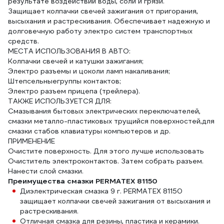
результате воздействий воды, соли и грязи.
Защищает колпачки свечей зажигания от пригорания,
высыхания и растрескивания. Обеспечивает надежную и
долговечную работу электро систем транспортных
средств.
МЕСТА ИСПОЛЬЗОВАНИЯ В АВТО:
Колпачки свечей и катушки зажигания;
Электро разъемы и цоколи ламп накаливания;
Штепсельныегруппы контактов;
Электро разъем прицепа (трейлера).
ТАКЖЕ ИСПОЛЬЗУЕТСЯ ДЛЯ:
Смазывания бытовых электрических переключателей,
смазки металло-пластиковых трущийся поверхностей,для
смазки стабов клавиатуры компьютеров и др.
ПРИМЕНЕНИЕ
Очистите поверхность. Для этого лучше использовать
Очиститель электроконтактов. Затем собрать разъем.
Нанести слой смазки.
Преимущества смазки PERMATEX 81150
Диэлектрическая смазка 9 г. PERMATEX 81150
защищает колпачки свечей зажигания от высыхания и
растрескивания.
Отличная смазка для резины, пластика и керамики.