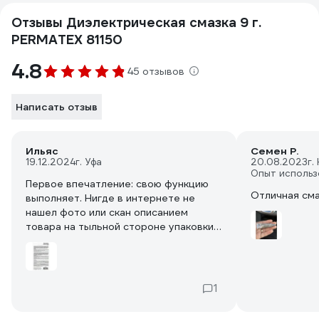
Отзывы Диэлектрическая смазка 9 г.
PERMATEX 81150
4.8
45 отзывов
Написать отзыв
Ильяс
Семен Р.
19.12.2024
г. Уфа
20.08.2023
г.
Опыт использ
Первое впечатление: свою функцию
Отличная сма
выполняет. Нигде в интернете не
нашел фото или скан описанием
товара на тыльной стороне упаковки.
Поэтому прикладываю скан. Наклейку
с переводом отклеил. Как будет
отсоединяться катушка при
следующей замене сейчас трудно
1
судить.