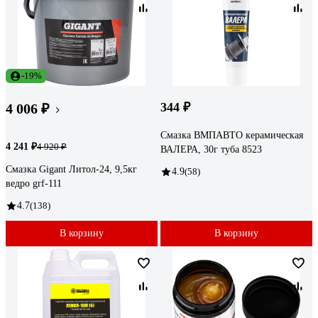
-19%
344 ₽
4 006 ₽
Смазка ВМПАВТО керамическая
4 241 ₽
4 920 ₽
ВАЛЕРА, 30г туба 8523
Смазка Gigant Литол-24, 9,5кг
4.9
(58)
ведро grf-111
4.7
(138)
В корзину
В корзину