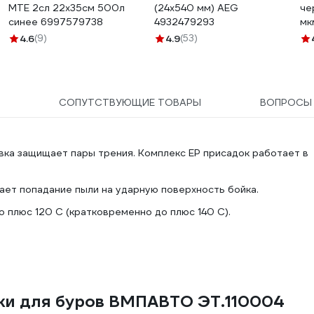
MTE 2сл 22x35см 500л
(24x540 мм) AEG
че
синее 6997579738
4932479293
мк
ОО
4.6
(9)
4.9
(53)
СОПУТСТВУЮЩИЕ ТОВАРЫ
ВОПРОС
а защищает пары трения. Комплекс EP присадок работает в
ает попадание пыли на ударную поверхность бойка.
 плюс 120 С (кратковременно до плюс 140 С).
зки для буров ВМПАВТО ЭТ.110004