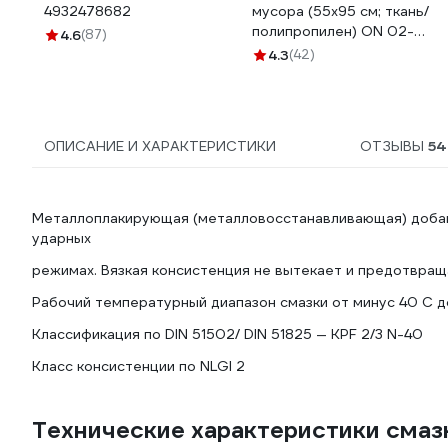
4932478682
мусора (55x95 см; ткань/
полипропилен) ON 02-
4.6
(87)
24-001
4.3
(42)
ОПИСАНИЕ И ХАРАКТЕРИСТИКИ
ОТЗЫВЫ
54
Металлоплакирующая (металловосстанавливающая) добавк
ударных
режимах. Вязкая консистенция не вытекает и предотвращ
Рабочий температурный диапазон смазки от минус 40 С до
Классификация по DIN 51502/ DIN 51825 — KPF 2/3 N-40
Класс консистенции по NLGI 2
Технические характеристики сма