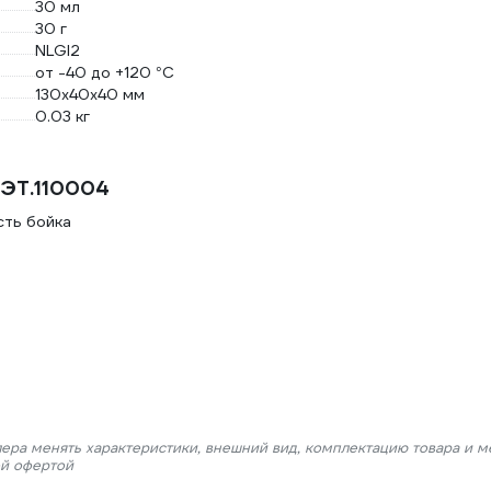
30 мл
30 г
NLGI2
от -40 до +120 °С
130x40x40 мм
0.03 кг
 ЭТ.110004
сть бойка
лера менять характеристики, внешний вид, комплектацию товара и м
ой офертой