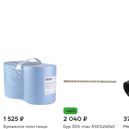
-46%
1 525 ₽
2 040 ₽
3
Бумажное полотенце
Бур SDS-max ASDS24540
Ме