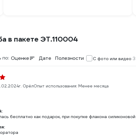
а в пакете ЭТ.110004
 по:
Оценке
Дате
Полезности
3
С фото или видео
.02.2024
г. Орёл
Опыт использования: Менее месяца
:
лась бесплатно как подарок, при покупке флакона силиконово
ля:
форатора