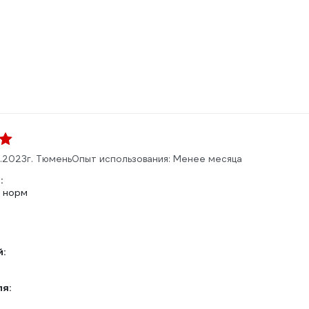
2.2023
г. Тюмень
Опыт использования: Менее месяца
:
а норм
:
ля: