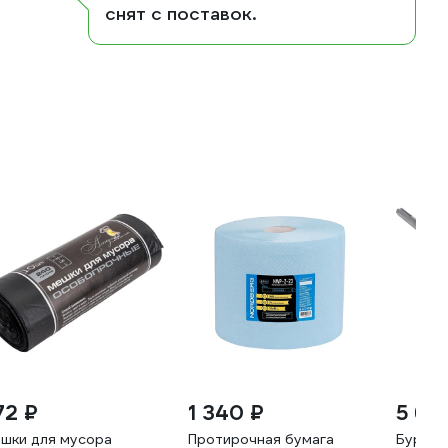
снят с поставок.
72 ₽
1 340 ₽
5 65
шки для мусора
Протирочная бумага
Бур SD