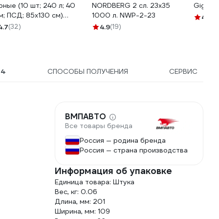
рные (10 шт; 240 л; 40
NORDBERG 2 сл. 23x35
Gigant
м; ПСД; 85x130 см)
1000 л. NWP-2-23
4.5
(6
О Комус 839695
4.7
(32)
4.9
(19)
Ы
4
СПОСОБЫ ПОЛУЧЕНИЯ
СЕРВИС
ВМПАВТО
Все товары бренда
Россия — родина бренда
Россия — страна производства
Информация об упаковке
Единица товара: Штука
Вес, кг: 0.06
Длина, мм: 201
Ширина, мм: 109