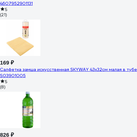
4607952901131
5
(21)
169 ₽
Салфетка замша искусственная SKYWAY 43х32см малая в тубе
S03901005
5
(8)
826 ₽