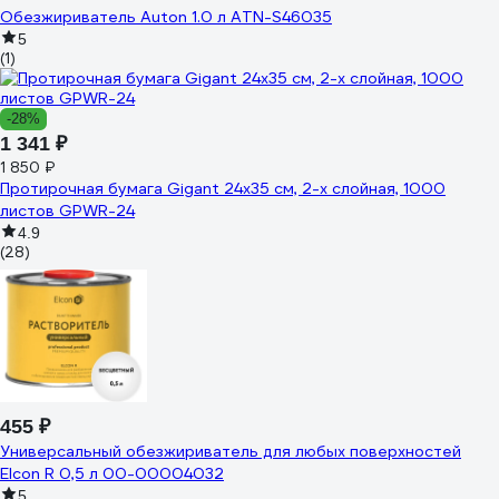
Обезжириватель Auton 1.0 л ATN-S46035
5
(1)
-28%
1 341 ₽
1 850 ₽
Протирочная бумага Gigant 24x35 см, 2-х слойная, 1000
листов GPWR-24
4.9
(28)
455 ₽
Универсальный обезжириватель для любых поверхностей
Elcon R 0,5 л 00-00004032
5