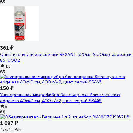
(8)
361 ₽
Очиститель универсальный REXANT 520мл (400мл), аэрозоль
85-0002
4.6
(8)
150 ₽
Универсальная микрофибра без оверлока Shine systems
edgeless 40x40 см, 400 г/м2, цвет серый SS446
5
(9)
1 097 ₽
774.72 ₽/кг