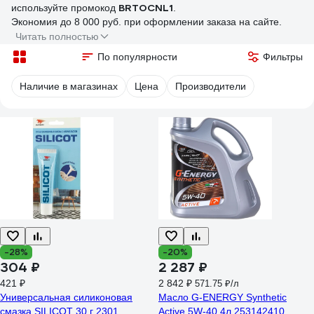
BRTOCNL1
используйте промокод
.
Экономия до 8 000 руб. при оформлении заказа на сайте.
Читать полностью
По популярности
Фильтры
Наличие в магазинах
Цена
Производители
-28%
-20%
304 ₽
2 287 ₽
421 ₽
2 842 ₽
571.75 ₽/л
Универсальная силиконовая
Масло G-ENERGY Synthetic
смазка SILICOT 30 г 2301
Active 5W-40 4л 253142410