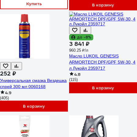
Купить
В корзину
до -8%
3 841 ₽
960.25 ₽/л
Масло LUKOIL GENESIS
ARMORTECH DPF/GPF 5W-30, 4
л Лукойл 2359717
252 ₽
4.8
(115)
Универсальная смазка Вездешка
спрей 300 мл 0060168
В корзину
4.9
(405)
В корзину