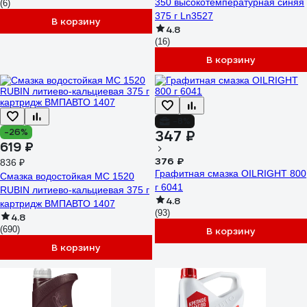
350 высокотемпературная синяя
(6)
375 г Ln3527
В корзину
4.8
(16)
В корзину
-8%
-26%
347 ₽
619 ₽
376 ₽
836 ₽
Графитная смазка OILRIGHT 800
Смазка водостойкая МС 1520
г 6041
RUBIN литиево-кальциевая 375 г
4.8
картридж ВМПАВТО 1407
(93)
4.8
(690)
В корзину
В корзину