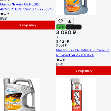
Масло Лукойл GENESIS
ARMORTECH 5W-40 4л 2255948
4.7
(892)
В корзину
-4%
-14%
3 080 ₽
3 421 ₽
3 564 ₽
Масло GAZPROMNEFT Premium
N 5W-40 5л 253140424
4.8
(454)
В корзину