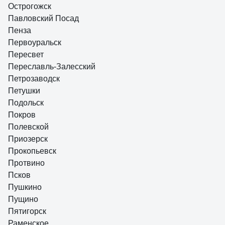
Острогожск
Павловский Посад
Пенза
Первоуральск
Пересвет
Переславль-Залесский
Петрозаводск
Петушки
Подольск
Покров
Полевской
Приозерск
Прокопьевск
Протвино
Псков
Пушкино
Пущино
Пятигорск
Раменское