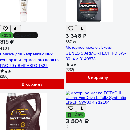
3 348 ₽
-25%
до -31%
315 ₽
837 ₽/л
Моторное масло Лукойл
418 ₽
GENESIS ARMORTECH FD 5W-
Смазка для направляющих
30, 4 л 3149878
суппорта и тормозного поршня
4.8
PAG 20 г ВМПАВТО 1522
(332)
4.9
(150)
В корзину
В корзину
-24%
3 504 ₽