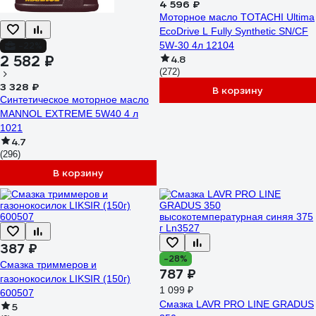
4 596 ₽
Моторное масло TOTACHI Ultima
EcoDrive L Fully Synthetic SN/CF
-22%
5W-30 4л 12104
2 582 ₽
4.8
(272)
3 328 ₽
В корзину
Синтетическое моторное масло
MANNOL EXTREME 5W40 4 л
1021
4.7
(296)
В корзину
387 ₽
-28%
Смазка триммеров и
787 ₽
газонокосилок LIKSIR (150г)
1 099 ₽
600507
Смазка LAVR PRO LINE GRADUS
5