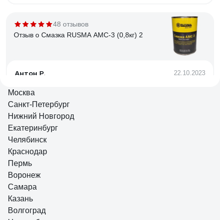
48 отзывов
Отзыв о Смазка RUSMA АМС-3 (0,8кг) 2
Антон Р.
22.10.2023
Липнет отлично, консистенция что надо.
Москва
Санкт-Петербург
Нижний Новгород
16 отзывов
Екатеринбург
Отзыв о Термостойкая пластичная смазка
Челябинск
MANNOL LC-2 High Temperature Grease LC2
400 гр 2111
Краснодар
Пермь
Анатолий М.
06.04.2023
Воронеж
Цена
Самара
Казань
Волгоград