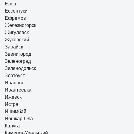
Елец
Ессентуки
Ефремов
Железногорск
Жигулевск
Жуковский
Зарайск
Звенигород
Зеленоград
Зеленодольск
Златоуст
Иваново
Ивантеевка
Ижевск
Истра
Ишимбай
Йошкар-Ола
Калуга
Каменск-Уральский