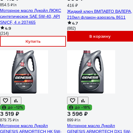
854.5 ₽/л
416 ₽
Моторное масло Лукойл ЛЮКС
Жидкий ключ ВМПАВТО ВАЛЕРА,
синтетическое SAE 5W-40, API
210мл флакон-аэрозоль 8611
SN/CF, 4 л 207465
4.7
4.9
(882)
(214)
В корзину
Купить
до -12%
до -18%
3 519 ₽
3 596 ₽
879.75 ₽/л
899 ₽/л
Моторное масло Лукойл
Моторное масло Лукойл
GENESIS ARMORTECH НК 5W-
GENESIS ARMORTECH DX1 5W-