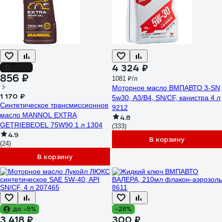
4 324 ₽
-27%
856 ₽
1081 ₽/л
Моторное масло ВМПАВТО 3-SN
1 170 ₽
5w30, A3/B4, SN/CF, канистра 4 л
Синтетическое трансмиссионное
9212
масло MANNOL EXTRA
4.8
GETRIEBEOEL 75W90 1 л 1304
(333)
4.9
В корзину
(24)
В корзину
до -5%
-28%
3 418 ₽
300 ₽