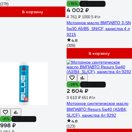
-16%
до -26%
(278)
4 002 ₽
В корзину
4 761 ₽
1000.5 ₽/л
Моторное масло ВМПАВТО 3-SN
5w30 A5/B5, SN/CF, канистра 4 л
9215
4.8
(309)
В корзину
-28%
до -32%
2 604 ₽
3 610 ₽
651 ₽/л
Моторное синтетическое масло
ВМПАВТО Resurs 5w40 (A3/B4;
SL/CF), канистра 4л 9292
-6%
до -31%
4.8
998 ₽
(123)