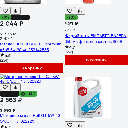
-3%
-27%
-28%
2 044 ₽
521 ₽
722 ₽
2 705 ₽
Жидкий ключ ВМПАВТО ВАЛЕРА,
2 797 ₽
650 мл флакон-аэрозоль 8609
Масло GAZPROMNEFT premium
4.7
a5b5 5w-30 4л 253142585
(882)
4.8
В корзину
(234)
В корзину
-29%
-13%
2 563 ₽
3 593 ₽
Моторное масло Rolf GT 5W-40,
SN/CF, 4 л 322229
4.7