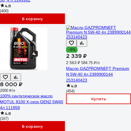
30, 4 л 3149902
4.8
(400)
В корзину
-9%
2 339 ₽
2 563 ₽
584.75 ₽/л
Масло GAZPROMNEFT Premium
N 5W-40 4л 2389900144
253140423
8 000 ₽
4.8
2000 ₽/л
(454)
100% cинтетическое масло
Купить
MOTUL 8100 X-cess GEN2 5W40
4л 111858
4.8
(167)
В корзину