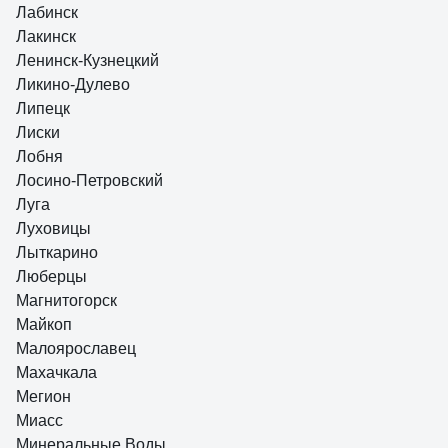
Лабинск
Лакинск
Ленинск-Кузнецкий
Ликино-Дулево
Липецк
Лиски
Лобня
Лосино-Петровский
Луга
Луховицы
Лыткарино
Люберцы
Магнитогорск
Майкоп
Малоярославец
Махачкала
Мегион
Миасс
Минеральные Воды