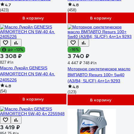
4.7
4.8
(423)
(458)
В корзину
В корзину
до -13%
-16%
3 308 ₽
3 740 ₽
827 ₽/л
4 447 ₽
748 ₽/л
Масло Лукойл GENESIS
Моторное синтетическое масло
ARMORTECH CN 5W-40 4л.
ВМПАВТО Resurs 100+ 5w40
2405226
(A3/B4; SL/CF) 4л+1л 9293
4.8
4.8
(54)
(123)
В корзину
В корзину
3 419 ₽
854.75 ₽/л