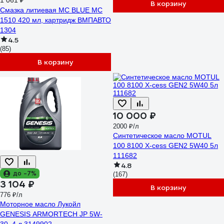
1 061 ₽
В корзину
Смазка литиевая МС BLUE MC
1510 420 мл, картридж ВМПАВТО
1304
4.5
(85)
В корзину
10 000 ₽
2000 ₽/л
Синтетическое масло MOTUL
100 8100 X-cess GEN2 5W40 5л
111682
4.8
до -7%
(167)
3 104 ₽
В корзину
776 ₽/л
Моторное масло Лукойл
GENESIS ARMORTECH JP 5W-