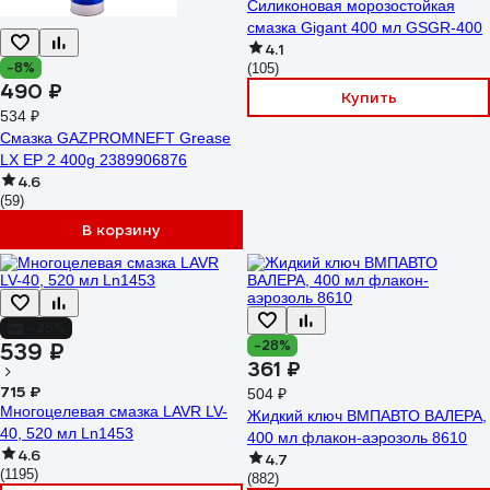
Силиконовая морозостойкая
смазка Gigant 400 мл GSGR-400
4.1
-8%
(105)
490 ₽
Купить
534 ₽
Смазка GAZPROMNEFT Grease
LX EP 2 400g 2389906876
4.6
(59)
В корзину
-25%
-28%
539 ₽
361 ₽
715 ₽
504 ₽
Многоцелевая смазка LAVR LV-
Жидкий ключ ВМПАВТО ВАЛЕРА,
40, 520 мл Ln1453
400 мл флакон-аэрозоль 8610
4.6
4.7
(1195)
(882)