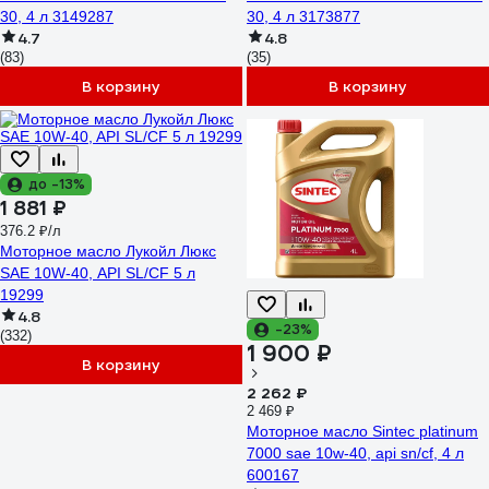
30, 4 л 3149287
30, 4 л 3173877
4.7
4.8
(83)
(35)
В корзину
В корзину
до -13%
1 881 ₽
376.2 ₽/л
Моторное масло Лукойл Люкс
SAE 10W-40, API SL/CF 5 л
19299
4.8
-23%
(332)
1 900 ₽
В корзину
2 262 ₽
2 469 ₽
Моторное масло Sintec platinum
7000 sae 10w-40, api sn/cf, 4 л
600167