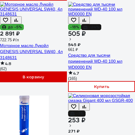
до -5%
-18%
-24%
505 ₽
2 891 ₽
722.75 ₽/л
545 ₽
Моторное масло Лукойл
661 ₽
GENESIS UNIVERSAL 5W40, 4л
Средство для тысячи
3148631
применений WD-40 100 мл
4.8
WD0000 EN
(62)
4.7
В корзину
(165)
Купить
-7%
253 ₽
271 ₽