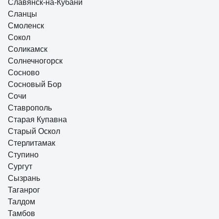
Славянск-на-Кубани
Сланцы
Смоленск
Сокол
Соликамск
Солнечногорск
Сосново
Сосновый Бор
Сочи
Ставрополь
Старая Купавна
Старый Оскол
Стерлитамак
Ступино
Сургут
Сызрань
Таганрог
Талдом
Тамбов