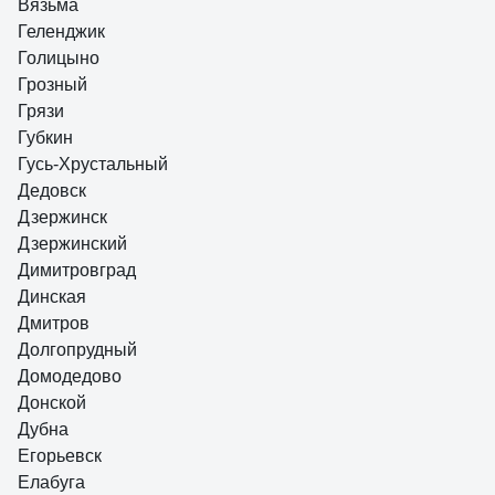
Вязьма
Геленджик
Голицыно
Грозный
Грязи
Губкин
Гусь-Хрустальный
Дедовск
Дзержинск
Дзержинский
Димитровград
Динская
Дмитров
Долгопрудный
Домодедово
Донской
Дубна
Егорьевск
Елабуга