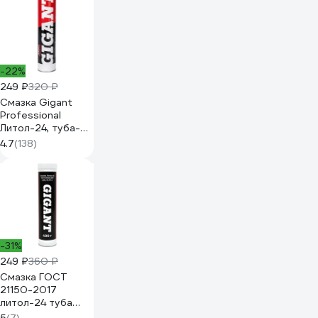
-22%
249 ₽
320 ₽
Смазка Gigant
Professional
Литол-24, туба-
картуш 400 г grf-
4.7
(138)
107
-31%
249 ₽
360 ₽
Смазка ГОСТ
21150-2017
литол-24 туба
400 г., Gigant