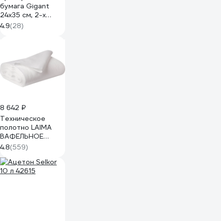
бумага Gigant
24x35 см, 2-х
слойная, 1000
4.9
(28)
листов GPWR-24
8 642 ₽
Техническое
полотно LAIMA
ВАФЕЛЬНОЕ
отбеленное,
4.8
(559)
рулон 0,45х50 м,
плотность 120 г/
м2 604753