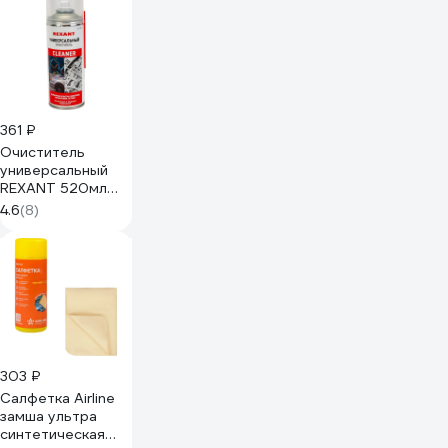
361 ₽
Очиститель
универсальный
REXANT 520мл
(400мл), аэрозоль
4.6
(8)
85-0002
303 ₽
Салфетка Airline
замша ультра
синтетическая