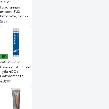
196 ₽
Пластичная
смазка UNIX
Литол-24, тюбик
250гр 4632610
5
(6)
-18%
249 ₽
303 ₽
Смазка ЛИТОЛ-24
туба 400 г
Gazpromneft
2389906872
4.8
(36)