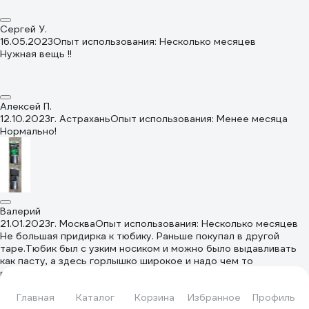
Сергей У.
16.05.2023
Опыт использования: Несколько месяцев
Нужная вещь !!
Алексей П.
12.10.2023
г. Астрахань
Опыт использования: Менее месяца
Нормально!
Валерий
21.01.2023
г. Москва
Опыт использования: Несколько месяцев
Не большая придирка к тюбику. Раньше покупал в другой
таре.Тюбик был с узким носиком и можно было выдавливать
как пасту, а здесь горлышко широкое и надо чем то
выковыривать. Для меня не очень удобно, точнее очень не
удобно.
Главная
Каталог
Корзина
Избранное
Профиль
Сергей С.