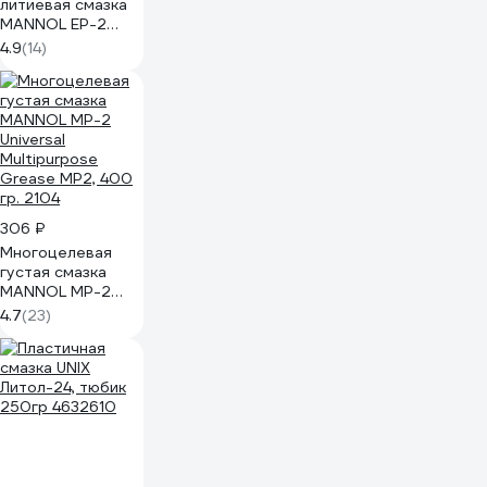
литиевая смазка
MANNOL EP-2
Multi MoS2 Grease
4.9
(14)
EP2 400 гр 2107
306 ₽
Многоцелевая
густая смазка
MANNOL MP-2
Universal
4.7
(23)
Multipurpose
Grease MP2, 400
гр. 2104