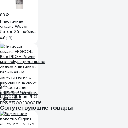
83 ₽
Пластичная
смазка Wezer
Литол-24, тюбик
100гр 4632627
4.6
(19)
863 ₽
Литиевая смазка
ERGOOIL Blue PRO
+ Power
многофункциональная
Сопутствующие товары
связка с литиево-
кальциевым
загустителем с
высоким индексом