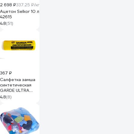
2 698 ₽
337.25 ₽/кг
Ацетон Selkor 10 л
42615
4.8
(51)
367 ₽
Салфетка замша
синтетическая
GARDE ULTRA
CHAMOIS 66x43см
4.8
(8)
в тубе UC6643