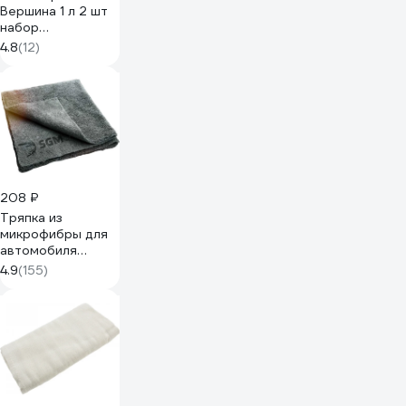
Вершина 1 л 2 шт
набор
ВИ4607019162116
4.8
(12)
208 ₽
Тряпка из
микрофибры для
автомобиля
40х40 см 1 шт
4.9
(155)
SGM SGM-
TOWEL-S1