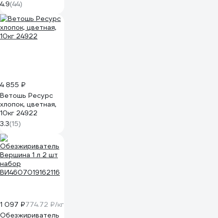
ULTRA CHAMOIS в
4.9
(44)
тубе 40х32 см
AB-C-03
4 855 ₽
Ветошь Ресурс
хлопок, цветная,
10кг 24922
3.3
(15)
1 097 ₽
774.72 ₽/кг
Обезжириватель