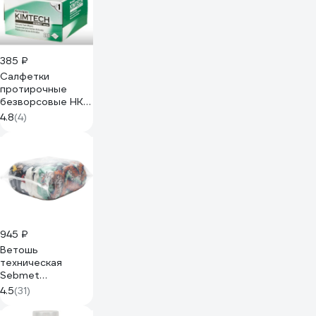
концентрат 1915/1
385 ₽
Салфетки
протирочные
безворсовые НК-
Групп Kim Wipes
4.8
(4)
для оптики
(коробка 280шт)
000629
945 ₽
Ветошь
техническая
Sebmet
TD12000010, 10
4.5
(31)
кг