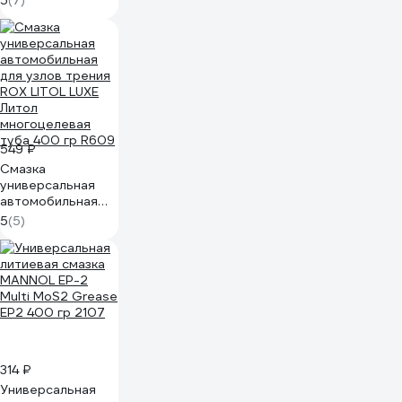
5
(7)
GLPG-4
549 ₽
Смазка
универсальная
автомобильная
для узлов трения
5
(5)
ROX LITOL LUXE
Литол
многоцелевая
туба 400 гр R609
314 ₽
Универсальная