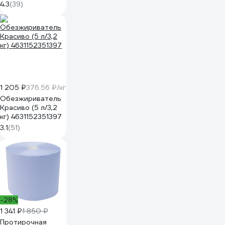
TRADE CO., LTD
4.3
(39)
ГОСТ, ХБ цветной
трикотаж, брикет
10 кг 3051250
1 205 ₽
376.56 ₽/кг
Обезжириватель
Красиво (5 л/3,2
кг) 4631152351397
3.1
(51)
-28%
1 341 ₽
1 850 ₽
Протирочная