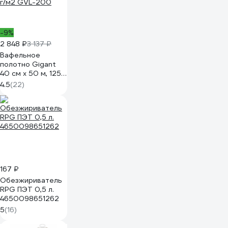
вязкости для
работы в широком
диапазоне
-9%
ERGO120023003136
2 848 ₽
3 137 ₽
Вафельное
полотно Gigant
40 см х 50 м, 125
г/м2 GVL-200
4.5
(22)
167 ₽
Обезжириватель
RPG ПЭТ 0,5 л.
4650098651262
5
(16)