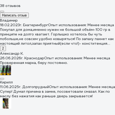
38 отзывов
Написать отзыв
Владимир
18.02.2023
г. Екатеринбург
Опыт использования: Менее месяца
Покупал для дома,именно нужен не большой объём-100 гр в
принципе на долго хватает. Горлышко хотелось бы чуть
побольше,не совсем удобно ковыряться! По запаху пахнет как
настоящий литол,запах приятный(если что!)- конститенция
нормальная (я думаю для подшипников качения а особенно
2
для скольжения это самое то!) На тюбике конечно есть
Александр К.
информация куда применять,но там мало информации,очень
26.06.2026
г. Краснодар
Опыт использования: Менее месяца
хотелось бы узнать куда стоит а куда не стоит
Проверенная марка, беру постоянно.
применять,можно ли смешивать с другими смазками итд. Дата
изготовления декабрь 22год-тоесть смазка свежая,за что
отдельная благодарность,ведь в подшипники закладывают
только свежую смазку! Вообщем литол мне понравился-
Кирилл
спасибо большое!
11.06.2025
г. Долгопрудный
Опыт использования: Менее месяца
Супер! Думал причина в замке, посоветовали смазал. Как по
маслу без нажатия как раньше дверь закрывается!