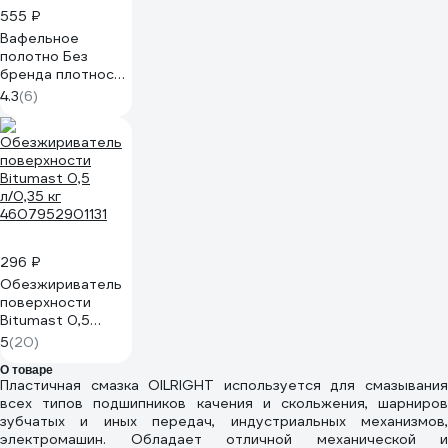
555 ₽
Вафельное
полотно Без
бренда плотность
103 г/м2, 0.4x10 м
4.3
(6)
92342
296 ₽
Обезжириватель
поверхности
Bitumast 0,5
л/0,35 кг
5
(20)
4607952901131
О товаре
Пластичная смазка OILRIGHT используется для смазывания
всех типов подшипников качения и скольжения, шарниров
зубчатых и иных передач, индустриальных механизмов,
электромашин. Обладает отличной механической и