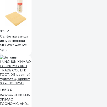
169 ₽
Салфетка замша
искусственная
SKYWAY 43х32см
малая в тубе
5
(8)
S03901005
1 650 ₽
Ветошь HUNCHUN
XINMAO
ECONOMIC AND