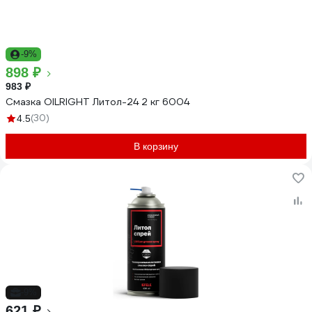
-9%
898 ₽
983 ₽
Смазка OILRIGHT Литол-24 2 кг 6004
(30)
4.5
В корзину
-9%
621 ₽