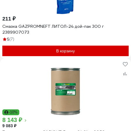
211 ₽
Смазка GAZPROMNEFT ЛИТОЛ-24 дой-пак 300 г
2389907073
(7)
5
В корзину
-10%
8 143 ₽
9 083 ₽