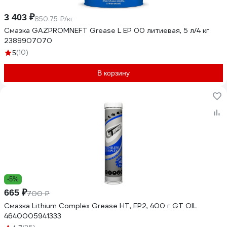
3 403 ₽
850.75 ₽/кг
Смазка GAZPROMNEFT Grease L EP 00 литиевая, 5 л/4 кг
2389907070
(10)
5
В корзину
-5%
665 ₽
700 ₽
Смазка Lithium Complex Grease HT, EP2, 400 г GT OIL
4640005941333