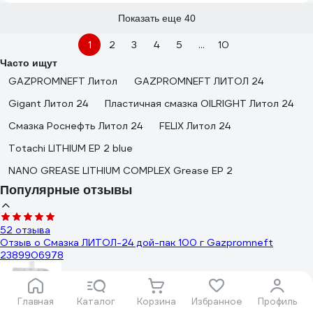
Показать еще 40
1
2
3
4
5
...
10
Часто ищут
GAZPROMNEFT Литол
GAZPROMNEFT ЛИТОЛ 24
Gigant Литол 24
Пластичная смазка OILRIGHT Литол 24
Смазка Роснефть Литол 24
FELIX Литол 24
Totachi LITHIUM EP 2 blue
NANO GREASE LITHIUM COMPLEX Grease EP 2
Популярные отзывы
52 отзыва
Отзыв о Смазка ЛИТОЛ-24 дой-пак 100 г Gazpromneft
2389906978
Главная
Каталог
Корзина
Избранное
Профиль