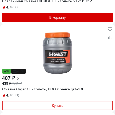
Пластичная смазка OILRIGHT Литол-24 21 кг 6052
(37)
4.7
В корзину
-9%
-15%
407 ₽
480 ₽
439 ₽
Смазка Gigant Литол-24, 800 г банка grf-108
(138)
4.7
Купить