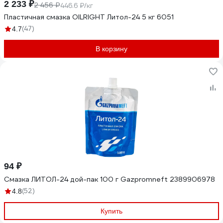
2 233 ₽
2 456 ₽
446.6 ₽/кг
Пластичная смазка OILRIGHT Литол-24 5 кг 6051
(47)
4.7
В корзину
94 ₽
Смазка ЛИТОЛ-24 дой-пак 100 г Gazpromneft 2389906978
(52)
4.8
Купить