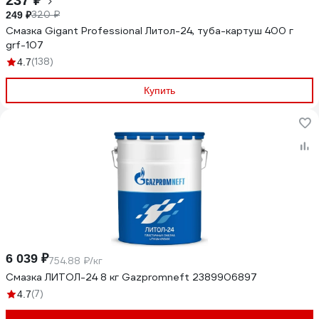
237 ₽
320 ₽
249 ₽
Смазка Gigant Professional Литол-24, туба-картуш 400 г
grf-107
(138)
4.7
Купить
6 039 ₽
754.88 ₽/кг
Смазка ЛИТОЛ-24 8 кг Gazpromneft 2389906897
(7)
4.7