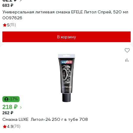
683 ₽
Универсальная литиевая смазка EFELE Литол Спрей, 520 мл
0097626
(15)
5
В корзину
-17%
218 ₽
262 ₽
Смазка LUXЕ Литол-24 250 г в тубе 708
(76)
4.9