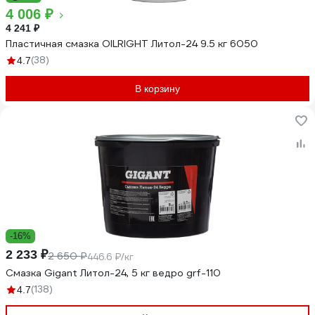
4 006 ₽
4 241 ₽
Пластичная смазка OILRIGHT Литол-24 9.5 кг 6050
(38)
4.7
В корзину
-16%
2 233 ₽
2 650 ₽
446.6 ₽/кг
Смазка Gigant Литол-24, 5 кг ведро grf-110
(138)
4.7