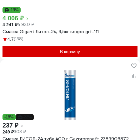
-19%
4 006 ₽
4 920 ₽
4 241 ₽
Смазка Gigant Литол-24, 9,5кг ведро grf-111
(138)
4.7
В корзину
-18%
-22%
237 ₽
303 ₽
249 ₽
Смазка ЛИТОЛ-24 туба 400 г Gazpromneft 2389906872