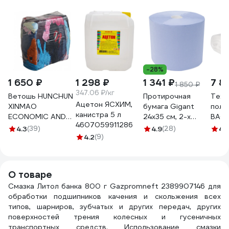
-28%
1 650 ₽
1 298 ₽
1 341 ₽
7 8
1 850 ₽
347.06 ₽/кг
Ветошь HUNCHUN
Протирочная
Техн
Ацетон ЯСХИМ,
XINMAO
бумага Gigant
поло
канистра 5 л
ECONOMIC AND
24x35 см, 2-х
ВАФ
4607059911286
TRADE CO., LTD
слойная, 1000
отбе
4.3
(39)
4.9
(28)
4.
ГОСТ, ХБ цветной
4.2
(9)
листов GPWR-24
руло
трикотаж, брикет
плот
10 кг 3051250
м2 6
О товаре
Смазка Литол банка 800 г Gazpromneft 2389907146 для
обработки подшипников качения и скольжения всех
типов, шарниров, зубчатых и других передач, других
поверхностей трения колесных и гусеничных
транспортных средств. Использование смазки