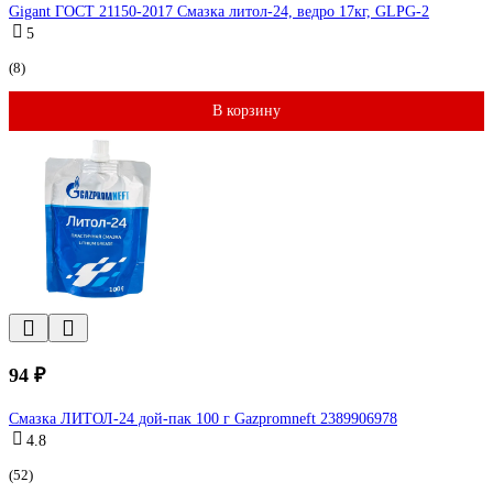
Gigant ГОСТ 21150-2017 Смазка литол-24, ведро 17кг, GLPG-2
5
(8)
В корзину
94 ₽
Смазка ЛИТОЛ-24 дой-пак 100 г Gazpromneft 2389906978
4.8
(52)