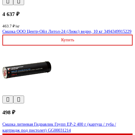
4 637 ₽
463.7 ₽/кг
Смазка ООО Центр-Ойл Литол-24 (Люкс) ведро, 10 кг 3494349915229
Купить
498 ₽
Смазка литиевая Гидравлик Групп EP-2 400 г (картуш / туба /
картридж под пистолет) GG00031214