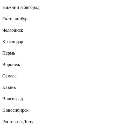
Николай
Нижний Новгород
17.01.2020
Смазка универсальная (кроме друга) . Высокая температурная вилка от
Екатеринбург
- 40 до +180 . Практически высокотемпературка. Закладываю и в
ступицы газель, VW и пежо. Смазка стойкая . +5
Челябинск
Краснодар
Пермь
Воронеж
Самара
Казань
Волгоград
Новосибирск
Ростов-на-Дону