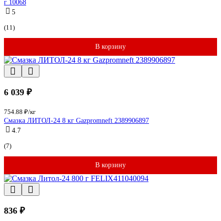
г 10068
5
(11)
В корзину
6 039 ₽
754.88 ₽/кг
Смазка ЛИТОЛ-24 8 кг Gazpromneft 2389906897
4.7
(7)
В корзину
836 ₽