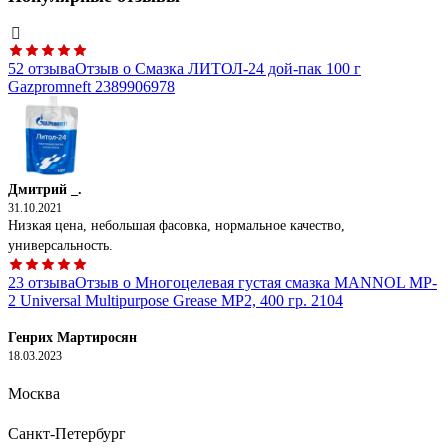
52 отзыва
Отзыв о Смазка ЛИТОЛ-24 дой-пак 100 г
Gazpromneft 2389906978
Дмитрий _.
31.10.2021
Низкая цена, небольшая фасовка, нормальное качество,
универсальность.
23 отзыва
Отзыв о Многоцелевая густая смазка MANNOL MP-
2 Universal Multipurpose Grease MP2, 400 гр. 2104
Генрих Мартиросян
18.03.2023
Отличная смазка, напишу в комментарий
Москва
25 отзывов
Отзыв о Смазка Lithium Complex Grease HT, EP2,
400 г GT OIL 4640005941333
Санкт-Петербург