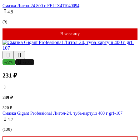
Смазка Литол-24 800 г FELIX411040094
4.9
(9)
В корзину
-22%
-28%
231 ₽
249 ₽
320 ₽
Смазка Gigant Professional Литол-24, туба-картуш 400 г grf-107
4.7
(138)