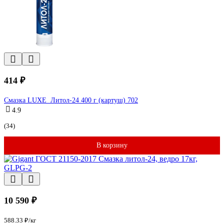
414 ₽
Смазка LUXЕ Литол-24 400 г (картуш) 702
4.9
(34)
В корзину
10 590 ₽
588.33 ₽/кг