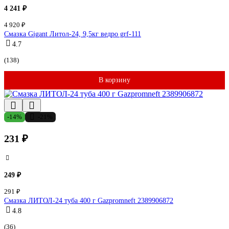
4 241 ₽
4 920 ₽
Смазка Gigant Литол-24, 9,5кг ведро grf-111
4.7
(138)
В корзину
-14%
-21%
231 ₽
249 ₽
291 ₽
Смазка ЛИТОЛ-24 туба 400 г Gazpromneft 2389906872
4.8
(36)