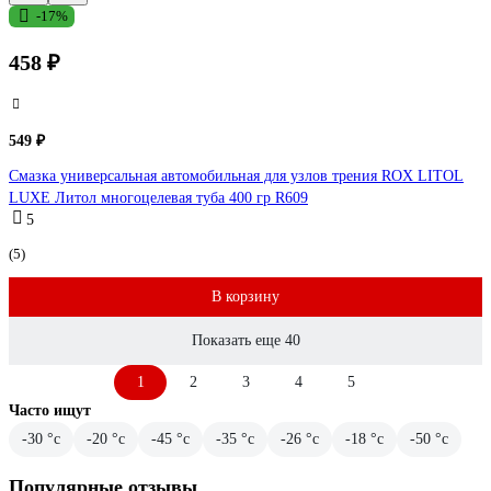
-17%
458 ₽
549 ₽
Смазка универсальная автомобильная для узлов трения ROX LITOL
LUXE Литол многоцелевая туба 400 гр R609
5
(5)
В корзину
Показать еще 40
1
2
3
4
5
Часто ищут
-30 °с
-20 °с
-45 °с
-35 °с
-26 °с
-18 °с
-50 °с
Популярные отзывы