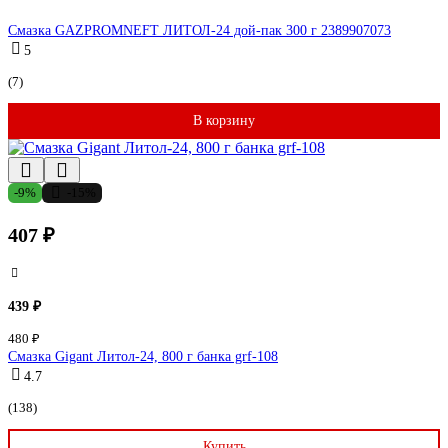
Смазка GAZPROMNEFT ЛИТОЛ-24 дой-пак 300 г 2389907073
5
(7)
В корзину
-9%
-15%
407 ₽
439 ₽
480 ₽
Смазка Gigant Литол-24, 800 г банка grf-108
4.7
(138)
Купить