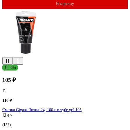
В корзину
-5%
105 ₽
110 ₽
Смазка Gigant Литол-24, 100 г в тубе grf-105
4.7
(138)