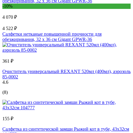
-10%
4 070 ₽
4 522 ₽
Салфетки нетканые повышенной прочности для
обезжиривания, 32 х 36 см Gigant GPWR-36
361 ₽
Очиститель универсальный REXANT 520мл (400мл), аэрозоль
85-0002
4.6
(8)
155 ₽
Салфетка из синтетической замши Рыжий кот в тубе, 43x32см