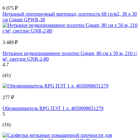
6 075 ₽
Нетканый протирочный материал, плотность 68 гр/м2, 38 x 30
см Gigant GPWR-38
3 489 ₽
Нетканое редкопрошивное полотно Gigant, 80 см х 50 м, 210 г/
м², светлое GNR-2-80
4.7
(41)
277 ₽
Обезжириватель RPG ПЭТ 1 л. 4650098651279
5
(16)