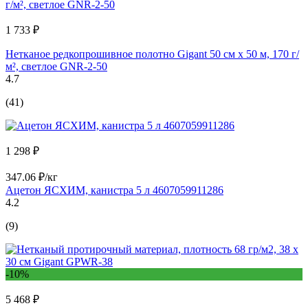
1 733 ₽
Нетканое редкопрошивное полотно Gigant 50 см х 50 м, 170 г/
м², светлое GNR-2-50
4.7
(41)
1 298 ₽
347.06 ₽/кг
Ацетон ЯСХИМ, канистра 5 л 4607059911286
4.2
(9)
-10%
5 468 ₽