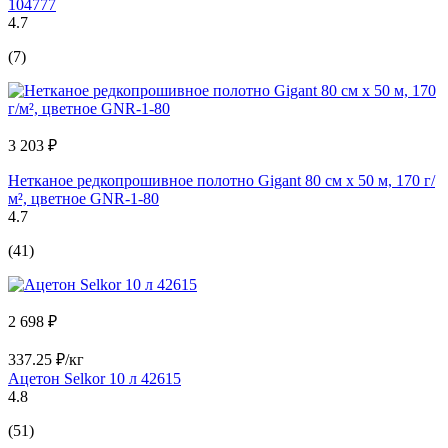
104777
4.7
(7)
3 203 ₽
Нетканое редкопрошивное полотно Gigant 80 см х 50 м, 170 г/
м², цветное GNR-1-80
4.7
(41)
2 698 ₽
337.25 ₽/кг
Ацетон Selkor 10 л 42615
4.8
(51)