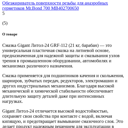
Обезжириватель поверхности резьбы для анаэробных
герметиков Mr.Bond 700 MB402700650
5
(5)
О товаре
Смазка Gigant Литол-24 GRF-112 (21 кг, барабан) — это
универсальная пластичная смазка на литиевой основе,
предназначенная для надежной защиты и смазывания узлов
трения в промышленном оборудовании, автомобилях и
механизмах различного назначения.
Смазка применяется для подшипников качения и скольжения,
шарниров, зубчатых передач, редукторов, электромашин и
других индустриальных механизмов. Благодаря высокой
механической и химической стабильности обеспечивает
длительную защиту деталей даже при интенсивных
нагрузках.
Gigant Литол-24 отличается высокой водостойкостью,
сохраняет свои свойства при контакте с водой, включая
кипящую, и предотвращает вымывание смазочного слоя. Это
делает продукт надежным решением для эксплуатации в