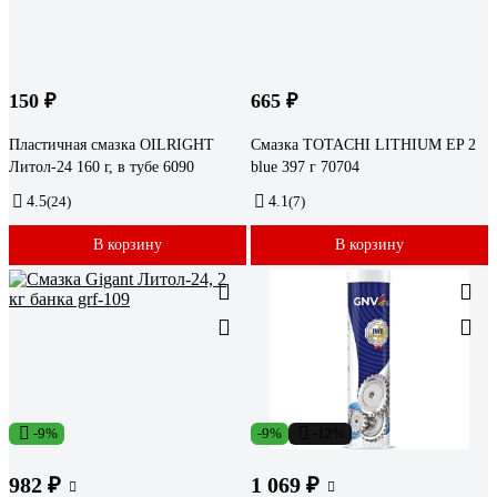
150 ₽
665 ₽
Пластичная смазка OILRIGHT
Смазка TOTACHI LITHIUM EP 2
Литол-24 160 г, в тубе 6090
blue 397 г 70704
4.5
(24)
4.1
(7)
В корзину
В корзину
-9%
-9%
-12%
982 ₽
1 069 ₽