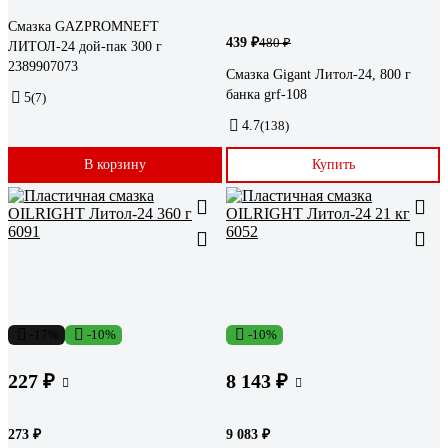
Смазка GAZPROMNEFT
439 ₽
480 ₽
ЛИТОЛ-24 дой-пак 300 г
2389907073
Смазка Gigant Литол-24, 800 г
банка grf-108
5
(7)
4.7
(138)
В корзину
Купить
-17%
-10%
-10%
227 ₽
8 143 ₽
273 ₽
9 083 ₽