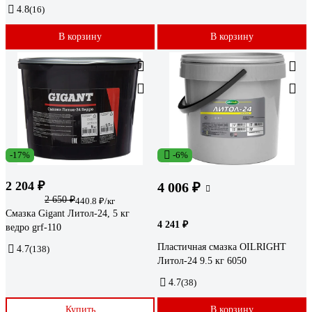
4.8
(16)
В корзину
В корзину
-17%
-6%
2 204 ₽
4 006 ₽
2 650 ₽
440.8 ₽/кг
Смазка Gigant Литол-24, 5 кг
4 241 ₽
ведро grf-110
Пластичная смазка OILRIGHT
4.7
(138)
Литол-24 9.5 кг 6050
4.7
(38)
Купить
В корзину