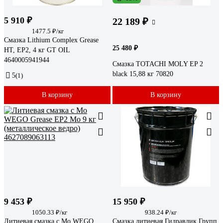
5 910 ₽
22 189 ₽
1477.5 ₽/кг
Смазка Lithium Complex Grease
25 480 ₽
HT, EP2, 4 кг GT OIL
4640005941944
Смазка TOTACHI MOLY EP 2
black 15,88 кг 70820
5
(1)
В корзину
В корзину
9 453 ₽
15 950 ₽
1050.33 ₽/кг
938.24 ₽/кг
Литиевая смазка с Мо WEGO
Смазка литиевая Гидравлик Групп