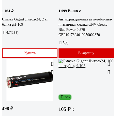
1 081 ₽
1 099 ₽
1 208 ₽
Cмазка Gigant Литол-24, 2 кг
Антифрикционная автомобильная
банка grf-109
пластичная смазка GNV Grease
Blue Power 0,370
4.7
(138)
GBP1017304019250002370
5
(5)
Купить
В корзину
-5%
498 ₽
105 ₽