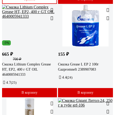
-5%
665 ₽
155 ₽
700 ₽
Смазка Lithium Complex Grease
Смазка Grease L EP 2 100г
HT, EP2, 400 г GT OIL
Gazpromneft 2389907083
4640005941333
4.4
(24)
4.7
(25)
В корзину
В корзину