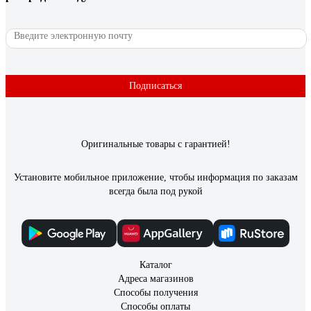
25 отзывов
Отзыв о Смазка Lithium Complex Grease HT,
EP2, 400 г GT OIL 4640005941333
Николай
17.01.2020
Подписаться
Смазка универсальная (кроме друга) . Высокая
температурная вилка от - 40 до +180 . Практически
высокотемпературка. Закладываю и в ступицы газель, VW и
пежо. Смазка стойкая . +5
Оригинальные товары с гарантией!
Установите мобильное приложение, чтобы информация по заказам
всегда была под рукой
Каталог
Адреса магазинов
Способы получения
Способы оплаты