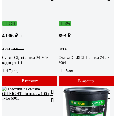
-19%
-9%
4 006 ₽
893 ₽
4 241 ₽
983 ₽
4 920 ₽
Смазка Gigant Литол-24, 9,5кг
Смазка OILRIGHT Литол-24 2 кг
ведро grf-111
6004
4.7
(138)
4.5
(30)
В корзину
В корзину