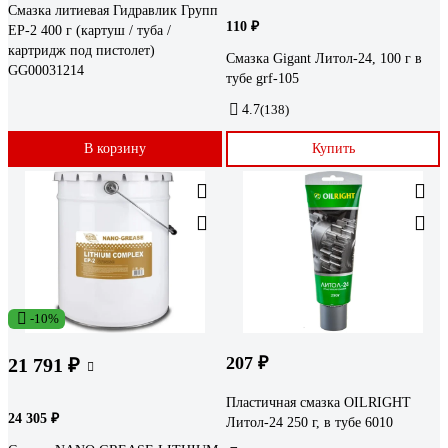
Смазка литиевая Гидравлик Групп
110 ₽
EP-2 400 г (картуш / туба /
картридж под пистолет)
Смазка Gigant Литол-24, 100 г в
GG00031214
тубе grf-105
4.7
(138)
В корзину
Купить
-10%
207 ₽
21 791 ₽
Пластичная смазка OILRIGHT
24 305 ₽
Литол-24 250 г, в тубе 6010