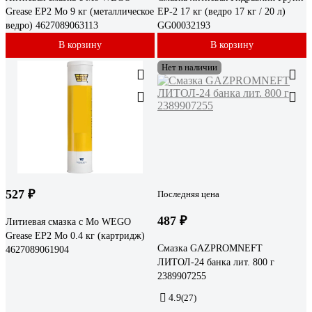
Grease EP2 Mo 9 кг (металлическое
EP-2 17 кг (ведро 17 кг / 20 л)
ведро) 4627089063113
GG00032193
В корзину
В корзину
Нет в наличии
527 ₽
Последняя цена
487 ₽
Литиевая смазка с Mo WEGO
Grease EP2 Mo 0.4 кг (картридж)
Смазка GAZPROMNEFT
4627089061904
ЛИТОЛ-24 банка лит. 800 г
2389907255
4.9
(27)