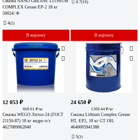
Смазка NANO GREASE LITHIUM
4.7
(16)
COMPLEX Grease EP-2 18 кг
50024/ Ф
4
(2)
В корзину
В корзину
12 053 ₽
24 650 ₽
669.61 ₽/кг
1369.44 ₽/кг
Смазка WEGO Литол-24 (ГОСТ
Смазка Lithium Complex Grease
21150-87) 18 кг ведро п/э
HT, EP2, 18 кг GT OIL
4627089062840
4640005941388
5
(3)