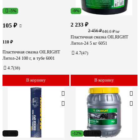
-5%
-9%
2 233 ₽
105 ₽
2 456 ₽
446.6 ₽/кг
Пластичная смазка OILRIGHT
110 ₽
Литол-24 5 кг 6051
Пластичная смазка OILRIGHT
4.7
(47)
Литол-24 100 г, в тубе 6001
4.7
(38)
В корзину
В корзину
-9%
-12%
-18%