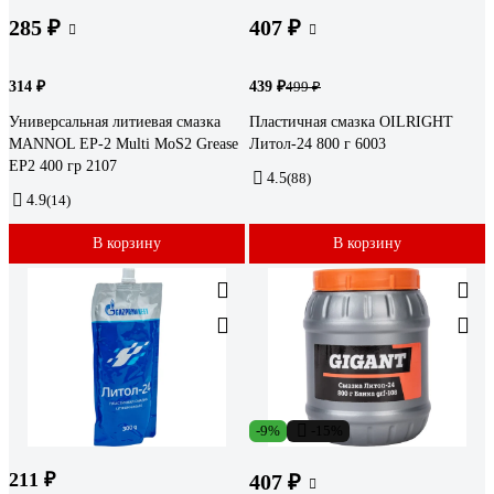
285 ₽
407 ₽
314 ₽
439 ₽
499 ₽
Универсальная литиевая смазка
Пластичная смазка OILRIGHT
MANNOL EP-2 Multi MoS2 Grease
Литол-24 800 г 6003
EP2 400 гр 2107
4.5
(88)
4.9
(14)
В корзину
В корзину
-9%
-15%
211 ₽
407 ₽