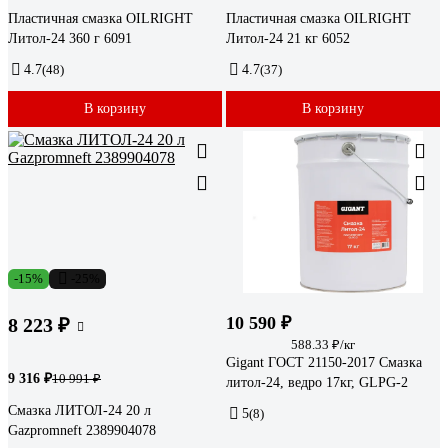
Пластичная смазка OILRIGHT
Пластичная смазка OILRIGHT
Литол-24 360 г 6091
Литол-24 21 кг 6052
4.7
(48)
4.7
(37)
В корзину
В корзину
-15%
-25%
10 590 ₽
8 223 ₽
588.33 ₽/кг
Gigant ГОСТ 21150-2017 Смазка
9 316 ₽
10 991 ₽
литол-24, ведро 17кг, GLPG-2
Смазка ЛИТОЛ-24 20 л
5
(8)
Gazpromneft 2389904078