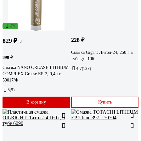
-7%
228 ₽
829 ₽
Смазка Gigant Литол-24, 250 г в
890 ₽
тубе grf-106
Смазка NANO GREASE LITHIUM
4.7
(138)
COMPLEX Grease EP-2, 0,4 кг
50017/Ф
5
(5)
В корзину
Купить