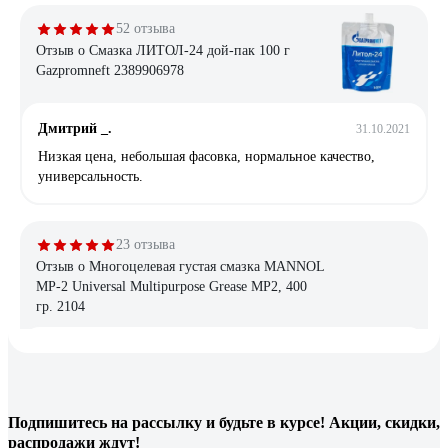
52 отзыва
Отзыв о Смазка ЛИТОЛ-24 дой-пак 100 г
Gazpromneft 2389906978
Дмитрий _.
31.10.2021
Низкая цена, небольшая фасовка, нормальное качество,
универсальность.
23 отзыва
Отзыв о Многоцелевая густая смазка MANNOL
MP-2 Universal Multipurpose Grease MP2, 400
гр. 2104
Генрих Мартиросян
18.03.2023
Отличная смазка, напишу в комментарий
Подпишитесь
на рассылку
и будьте в курсе! Акции, скидки,
распродажи ждут!