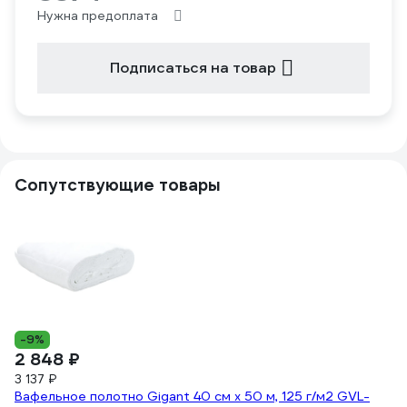
Нужна предоплата
Подписаться на товар
Сопутствующие товары
2
Ац
б
(1
-9%
2 848 ₽
3 137 ₽
Вафельное полотно Gigant 40 см х 50 м, 125 г/м2 GVL-