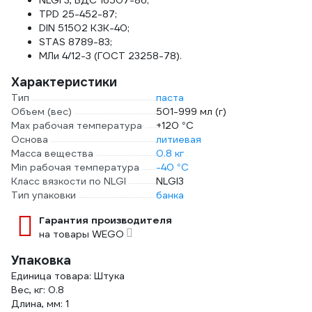
NLGI 3, БДС 16507-86;
TPD 25-452-87;
DIN 51502 КЗК-40;
STAS 8789-83;
МЛи 4/12-3 (ГОСТ 23258-78).
Характеристики
Тип
паста
Объем (вес)
501-999 мл (г)
Max рабочая температура
+120 °С
Основа
литиевая
Масса вещества
0.8 кг
Min рабочая температура
-40 °С
Класс вязкости по NLGI
NLGI3
Тип упаковки
банка
Гарантия производителя
на товары WEGO
Упаковка
Единица товара: Штука
Вес, кг: 0.8
Длина, мм: 1