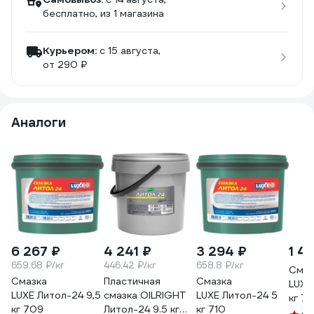
бесплатно
, из 1 магазина
Курьером:
c 15 августа,
от 290 ₽
Аналоги
6 267 ₽
4 241 ₽
3 294 ₽
1 4
659.68 ₽/кг
446.42 ₽/кг
658.8 ₽/кг
Смаз
Смазка
Пластичная
Смазка
LUXЕ
LUXЕ Литол-24 9,5
смазка OILRIGHT
LUXЕ Литол-24 5
кг 711
кг 709
Литол-24 9.5 кг
кг 710