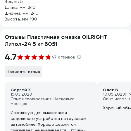
Вес, кг: 5
Длина, мм: 240
Ширина, мм: 240
Высота, мм: 190
Отзывы Пластичная смазка OILRIGHT
Литол-24 5 кг 6051
4.7
47 отзывов
Написать отзыв
Сергей Х.
Олег В.
15.03.2023
10.05.2023
г. 
Опыт использования: Несколько
Опыт использ
месяцев
Хороший объ
Использую для смазывания
седельного устройства на грузовом
автомобиле. Хорошо держится,
смазывает, не вымывается. Отличный