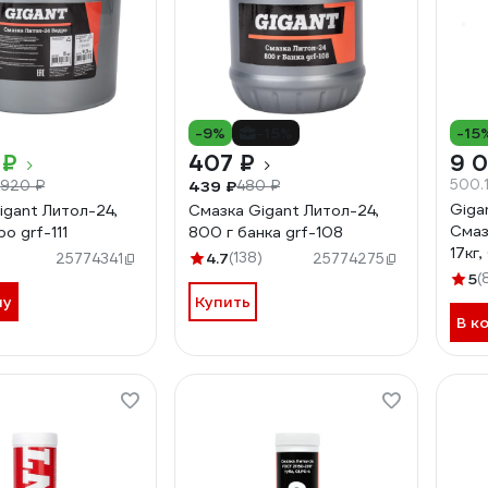
-9%
-15%
-15
 ₽
407 ₽
9 
500.1
439 ₽
 920 ₽
480 ₽
Giga
igant Литол-24,
Смазка Gigant Литол-24,
Смаз
ро grf-111
800 г банка grf-108
17кг
)
4.7
(138)
25774341
25774275
5
(
ну
Купить
В к