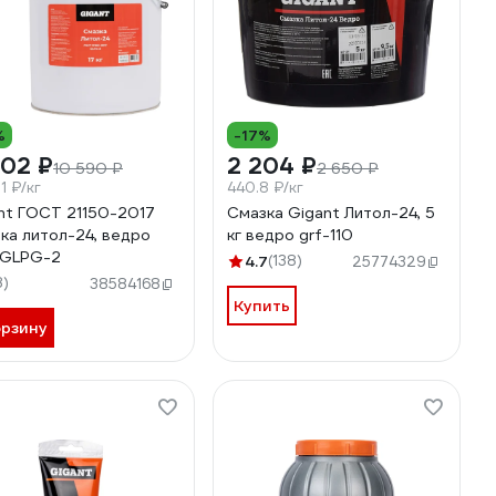
%
-17%
002 ₽
2 204 ₽
10 590 ₽
2 650 ₽
1 ₽/кг
440.8 ₽/кг
nt ГОСТ 21150-2017
Смазка Gigant Литол-24, 5
ка литол-24, ведро
кг ведро grf-110
, GLPG-2
4.7
(138)
25774329
8)
38584168
Купить
орзину