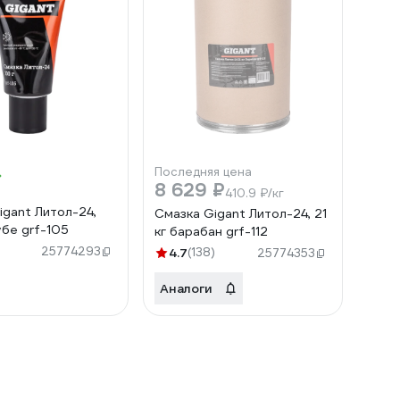
Последняя цена
8 629 ₽
410.9 ₽/кг
igant Литол-24,
Смазка Gigant Литол-24, 21
убе grf-105
кг барабан grf-112
)
25774293
4.7
(138)
25774353
Аналоги