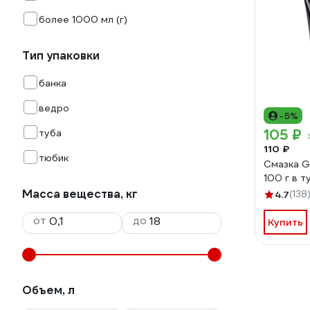
более 1000 мл (г)
Тип упаковки
банка
ведро
-5%
105 ₽
туба
110 ₽
тюбик
Смазка G
100 г в т
Масса вещества, кг
4.7
(138
от
до
Купить
Объем, л