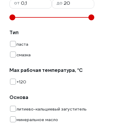
от
до
Тип
паста
смазка
Max рабочая температура, °С
+120
Основа
литиево-кальциевый загуститель
минеральное масло