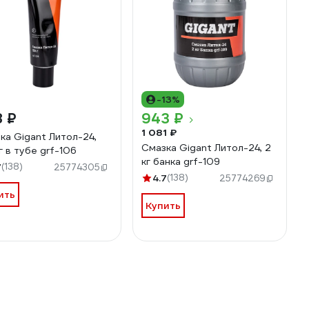
-13%
8 ₽
943 ₽
1 081 ₽
ка Gigant Литол-24,
Cмазка Gigant Литол-24, 2
г в тубе grf-106
кг банка grf-109
7
(138)
25774305
4.7
(138)
25774269
ить
Купить