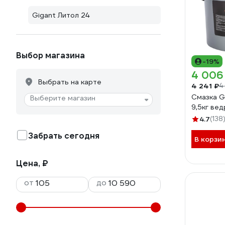
Gigant Литол 24
Выбор магазина
-19%
4 006
Выбрать на карте
4 241 ₽
4
Смазка G
Выберите магазин
9,5кг вед
4.7
(138
Забрать сегодня
В корзи
Цена, ₽
от
до