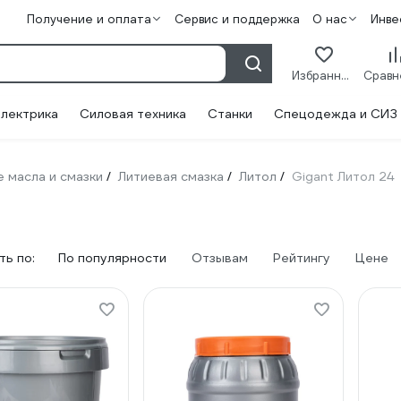
Получение и оплата
Сервис и поддержка
О нас
Инве
Избранное
лектрика
Силовая техника
Станки
Спецодежда и СИЗ
 масла и смазки
Литиевая смазка
Литол
Gigant Литол 24
/
/
/
ь по:
По популярности
Отзывам
Рейтингу
Цене