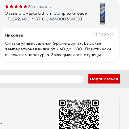
25 отзывов
Отзыв о Смазка Lithium Complex Grease
HT, EP2, 400 г GT OIL 4640005941333
Николай
17.01.2020
Смазка универсальная (кроме друга) . Высокая
температурная вилка от - 40 до +180 . Практически
высокотемпературка. Закладываю и в ступицы
газель, VW и пежо. Смазка стойкая . +5
Подписаться
ом