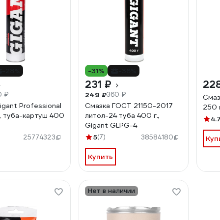
-28%
-31%
-36%
231 ₽
22
249 ₽
0 ₽
360 ₽
Смаз
gant Professional
Смазка ГОСТ 21150-2017
250 
, туба-картуш 400
литол-24 туба 400 г.,
4.
Gigant GLPG-4
)
5
(7)
25774323
38584180
Куп
Купить
Нет в наличии