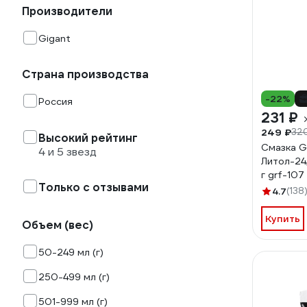
Производители
Gigant
Страна производства
-22%
Россия
231 ₽
249 ₽
32
Высокий рейтинг
Смазка Gi
4 и 5 звезд
Литол-24
г grf-107
Только с отзывами
4.7
(138
Купить
Объем (вес)
50-249 мл (г)
250-499 мл (г)
501-999 мл (г)