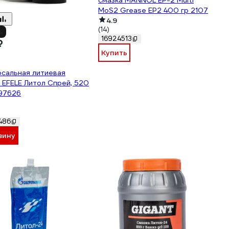
смазка MANNOL EP-2 Multi
MoS2 Grease EP2 400 гр 2107
4.9
(14)
%
16924513
₽
Купить
сальная литиевая
 EFELE Литол Спрей, 520
97626
486
зину