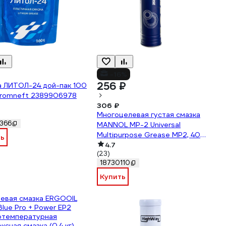
-16%
256 ₽
а ЛИТОЛ-24 дой-пак 100
promneft 2389906978
306 ₽
Многоцелевая густая смазка
366
MANNOL MP-2 Universal
Multipurpose Grease MP2, 400
ть
гр. 2104
4.7
(23)
18730110
Купить