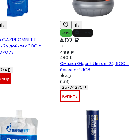
₽
-9%
-15%
407 ₽
а GAZPROMNEFT
-24 дой-пак 300 г
07073
439 ₽
480 ₽
Смазка Gigant Литол-24, 800 г
банка grf-108
074
4.7
зину
(138)
25774275
Купить