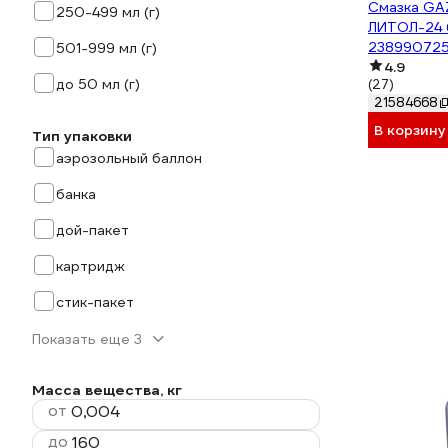
Смазка G
250-499 мл (г)
ЛИТОЛ-24 б
23899072
501-999 мл (г)
4.9
до 50 мл (г)
(27)
21584668
В корзину
Тип упаковки
аэрозольный баллон
банка
дой-пакет
картридж
стик-пакет
Показать еще 3
Масса вещества, кг
от
до