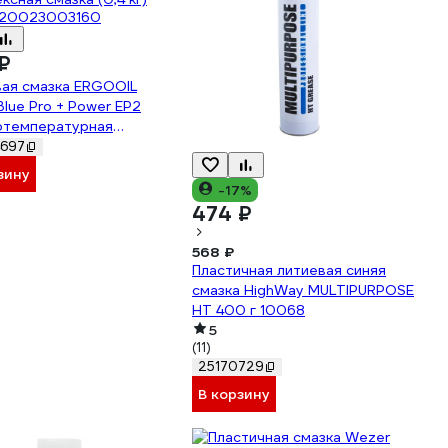
₽
вая смазка ERGOOIL
Blue Pro + Power EP2
отемпературная
ксная смазка (0,4 кг)
697
20023003160
зину
-17%
474 ₽
568 ₽
Пластичная литиевая синяя
смазка HighWay MULTIPURPOSE
HT 400 г 10068
5
(11)
25170729
В корзину