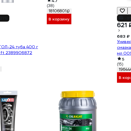
4.7
(38)
18106801
21%
-9
В корзину
621 
683 ₽
Универ
ТОЛ-24 туба 400 г
смазка
ft 2389906872
мл 00
5
(15)
19644
В кор