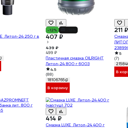
211 
-12%
-18%
407 ₽
Е Литол-24 250 г в
Смазк
ЛИТОЛ
439 ₽
23899
499 ₽
5
Пластичная смазка OILRIGHT
(7)
Литол-24 800 г 6003
21584
4.5
В кор
(88)
18106765
В корзину
414 ₽
Смазка LUXЕ Литол-24 400 г