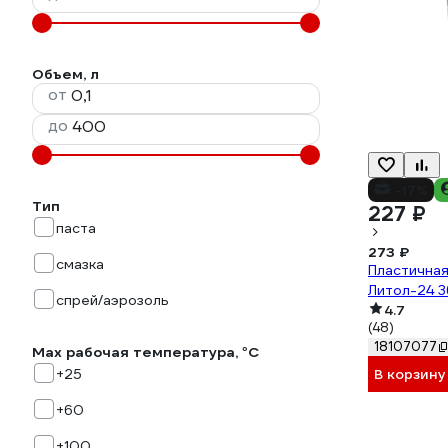
Объем, л
от
до
-17%
Тип
227 ₽
паста
273 ₽
смазка
Пластичная
Литол-24 3
спрей/аэрозоль
4.7
(48)
18107077
Max рабочая температура, °С
В корзину
+25
+60
+100