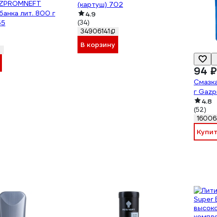
AZPROMNEFT
(картуш) 702
анка лит. 800 г
4.9
55
(34)
34906141
В корзину
94 ₽
Смазк
г Gaz
4.8
(52)
16006
Купи