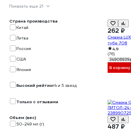
Показать еще 21
Страна производства
Китай
262 ₽
Смазка LUX
Литва
тубе 708
Россия
4.9
(76)
США
34906939
В корзину
Япония
Высокий рейтинг
4 и 5 звезд
Только с отзывами
Объем (вес)
50-249 мл (г)
487 ₽