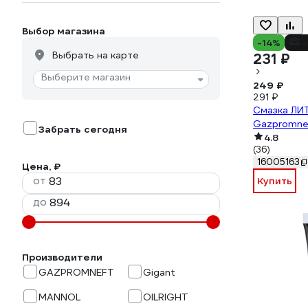
Выбор магазина
-14%
-
Выбрать на карте
231 ₽
Выберите магазин
249 ₽
291 ₽
Смазка ЛИ
Gazpromne
Забрать сегодня
4.8
(36)
16005163
Цена, ₽
от
Купить
до
Производители
GAZPROMNEFT
Gigant
MANNOL
OILRIGHT