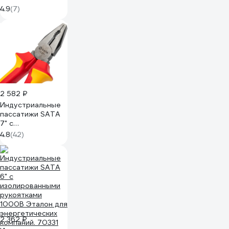
4.9
(7)
2 582 ₽
Индустриальные
пассатижи SATA
7" с
изолированными
4.8
(42)
рукоятками
1000В Эталон для
энергообъектов.
70332
2 362 ₽