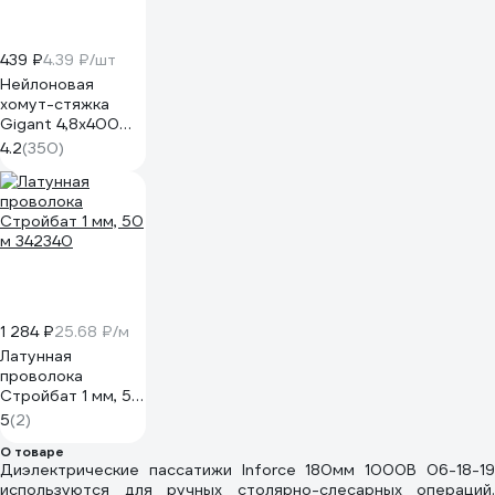
439 ₽
4.39 ₽/шт
Нейлоновая
хомут-стяжка
Gigant 4,8х400
черный, 100 шт
4.2
(350)
G/1/9
1 284 ₽
25.68 ₽/м
Латунная
проволока
Стройбат 1 мм, 50
м 342340
5
(2)
О товаре
Диэлектрические пассатижи Inforce 180мм 1000В 06-18-19
используются для ручных столярно-слесарных операций.