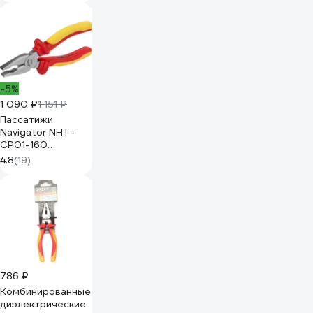
SQ1010-0102
-5%
1 090 ₽
1 151 ₽
Пассатижи
Navigator NHT-
CP01-160
диэлектрические
4.8
(19)
61261
786 ₽
Комбинированные
диэлектрические