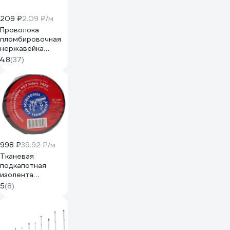
209 ₽
2.09 ₽/м
Проволока
пломбировочная
нержавейка
0,5/100м витая
4.8
(37)
ТПК Технологии
Контроля 24115
998 ₽
39.92 ₽/м
Тканевая
подкапотная
изолента
Terminator Izt
5
(8)
1925 fabric, 19мм х
25м, толщина
0,25мм 2000832