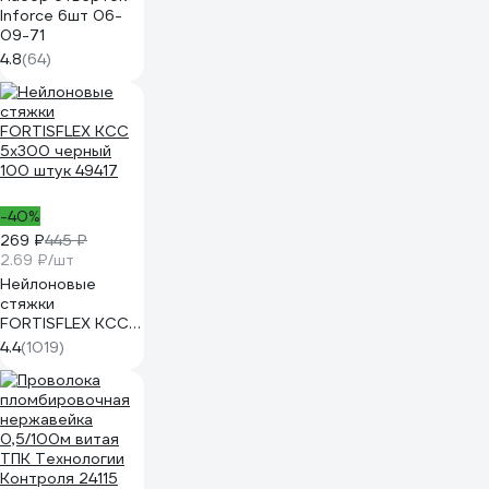
Inforce 6шт 06-
09-71
4.8
(64)
-40%
269 ₽
445 ₽
2.69 ₽/шт
Нейлоновые
стяжки
FORTISFLEX КСС
5х300 черный
4.4
(1019)
100 штук 49417