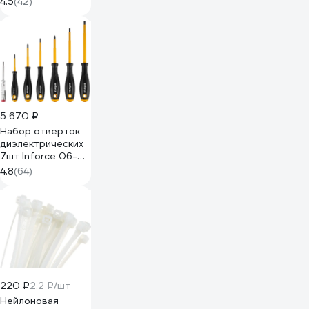
4.5
(42)
5 670 ₽
Набор отверток
диэлектрических
7шт Inforce 06-
09-84
4.8
(64)
220 ₽
2.2 ₽/шт
Нейлоновая