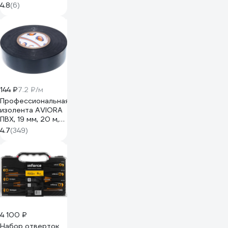
Стройбат 1,4 мм,
4.8
(6)
50 м
2718311/342440
144 ₽
7.2 ₽/м
Профессиональная
изолента AVIORA
ПВХ, 19 мм, 20 м,
черная 305-030
4.7
(349)
4 100 ₽
Набор отверток