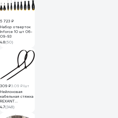
5 723 ₽
Набор отверток
Inforce 10 шт 06-
09-93
4.8
(50)
309 ₽
3.09 ₽/шт
Нейлоновая
кабельная стяжка
REXANT
300x4,8мм,
4.7
(348)
черная 100 шт/уп
07-1303