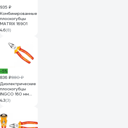
935 ₽
Комбинированные
плоскогубцы
MATRIX 16901
4.6
(8)
-5%
836 ₽
880 ₽
Диэлектрические
плоскогубцы
INGCO 160 мм
INDUSTRIAL
4.3
(3)
HICP28168