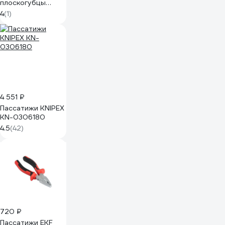
плоскогубцы
GREPP силовые,
4
(1)
VDE,
двухкомпонентная
рукоятка, 160 мм
205-100
4 551 ₽
Пассатижи KNIPEX
KN-0306180
4.5
(42)
720 ₽
Пассатижи EKF