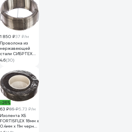
1 850 ₽
37 ₽/м
Проволока из
нержавеющей
стали СИБРТЕХ
1,2мм длина 50м
4.6
(30)
47763
-26%
63 ₽
85 ₽
5.73 ₽/м
Изолента ХБ
FORTISFLEX 18мм х
0.4мм х 11м черная
71242