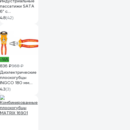
Индустриальные
пассатижи SATA
6" с
изолированными
4.8
(42)
рукоятками
1000В Эталон для
энергетических
компаний. 70331
-14%
836 ₽
968 ₽
Диэлектрические
плоскогубцы
INGCO 180 мм
INDUSTRIAL
4.3
(3)
HICP28188