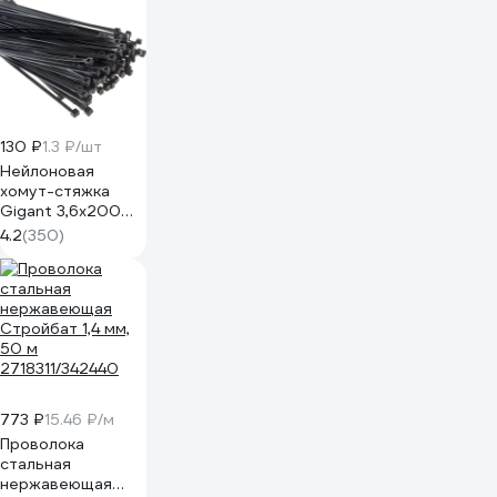
130 ₽
1.3 ₽/шт
Нейлоновая
хомут-стяжка
Gigant 3,6х200
черный, 100 шт
4.2
(350)
G/1/4
773 ₽
15.46 ₽/м
Проволока
стальная
нержавеющая