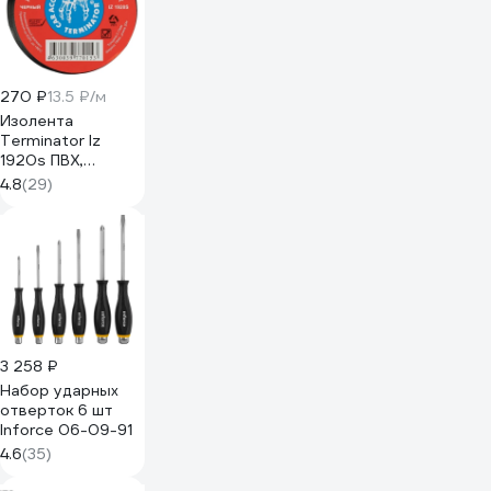
270 ₽
13.5 ₽/м
Изолента
Terminator Iz
1920s ПВХ,
черная,
4.8
(29)
автомобильная,
0.13 мм, 19 мм, 20
м 2000251
3 258 ₽
Набор ударных
отверток 6 шт
Inforce 06-09-91
4.6
(35)