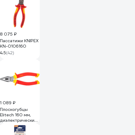
8 075 ₽
Пассатижи KNIPEX
KN-0106160
4.5
(42)
1 089 ₽
Плоскогубцы
Elitech 160 мм,
диэлектрические,
1000В, CrV 110401
207121