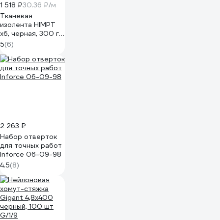
1 518 ₽
30.36 ₽/м
Тканевая
изолента HIMPT
хб, черная, 300 г,
двухсторонняя,
5
(6)
20 мм, 0.4 мм 00-
00008227
2 263 ₽
Набор отверток
для точных работ
Inforce 06-09-98
4.5
(8)