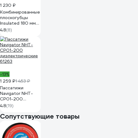
1 230 ₽
Комбинированные
плоскогубцы
Insulated 180 мм
MATRIX
4.8
(8)
PROFESSIONAL
16903
-13%
1 259 ₽
1 453 ₽
Пассатижи
Navigator NHT-
CP01-200
диэлектрические
4.8
(19)
61263
Сопутствующие товары