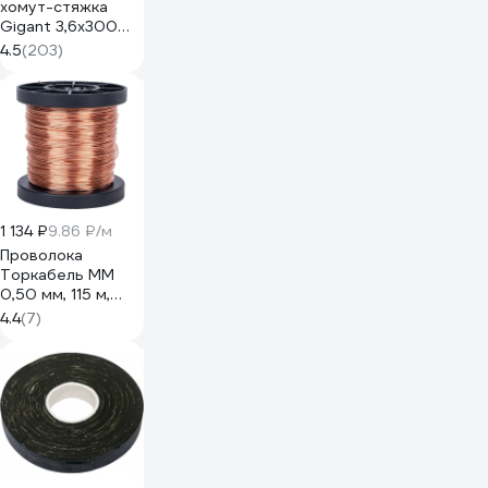
хомут-стяжка
Gigant 3,6х300
белый, 100 шт
4.5
(203)
G/1/18
1 134 ₽
9.86 ₽/м
Проволока
Торкабель ММ
0,50 мм, 115 м,
200 г
4.4
(7)
0712179201859