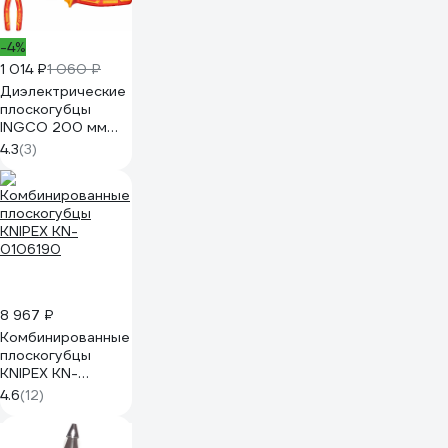
-4%
1 014 ₽
1 060 ₽
Диэлектрические
плоскогубцы
INGCO 200 мм
INDUSTRIAL
4.3
(3)
HICP28208
8 967 ₽
Комбинированные
плоскогубцы
KNIPEX KN-
0106190
4.6
(12)