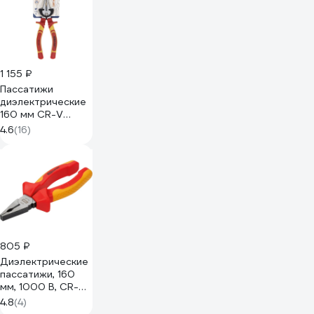
1 155 ₽
Пассатижи
диэлектрические
160 мм CR-V
КОБАЛЬТ 647-
4.6
(16)
000
805 ₽
Диэлектрические
пассатижи, 160
мм, 1000 В, CR-V,
«ЭкспертЭлектрик»
4.8
(4)
TDM ELECTRIC