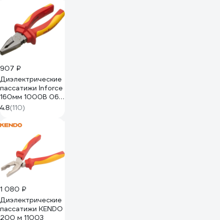
907 ₽
Диэлектрические
пассатижи Inforce
160мм 1000В 06-
18-18
4.8
(110)
1 080 ₽
Диэлектрические
пассатижи KENDO
200 м 11003