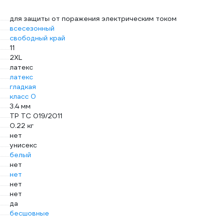
для защиты от поражения электрическим током
всесезонный
свободный край
11
2XL
латекс
латекс
гладкая
класс 0
3.4 мм
ТР ТС 019/2011
0.22 кг
нет
унисекс
белый
нет
нет
нет
нет
да
бесшовные