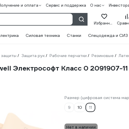
Получение и оплата
Сервис и поддержка
О нас
Инвестор
Избранное
лектрика
Силовая техника
Станки
Спецодежда и СИЗ
 защиты
Защита рук
Рабочие перчатки
Резиновые
Лате
/
/
/
/
ell Электрософт Класс 0 2091907-11
Размер (цифровая система мар
9
10
11
Нет в наличии