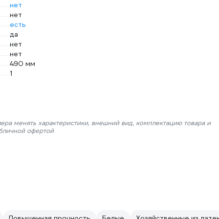
нет
нет
есть
да
нет
нет
490 мм
1
лера менять характеристики, внешний вид, комплектацию товара и
убличной офертой
Повышенная прочность
Белые
Хозяйственные из лате