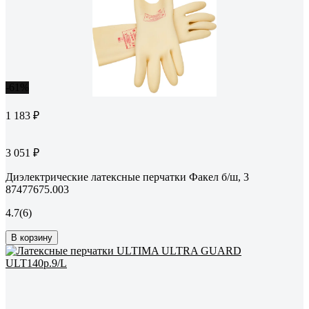
-61%
1 183 ₽
3 051 ₽
Диэлектрические латексные перчатки Факел б/ш, 3
87477675.003
4.7
(6)
В корзину