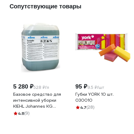
Сопутствующие товары
5 280 ₽
95 ₽
528 ₽/л
9.5 ₽/шт
Базовое средство для
Губки YORK 10 шт.
интенсивной уборки
030010
KIEHL Johannes KG
4.7
(28)
Tornado 10л j250110
4.8
(9)