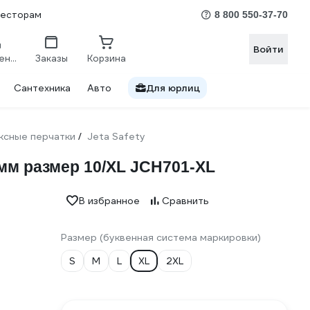
весторам
8 800 550-37-70
Войти
Сравнение
Заказы
Корзина
Сантехника
Авто
Для юрлиц
ксные перчатки
Jeta Safety
/
мм размер 10/XL JCH701-XL
В избранное
Сравнить
Размер (буквенная система маркировки)
S
M
L
XL
2XL