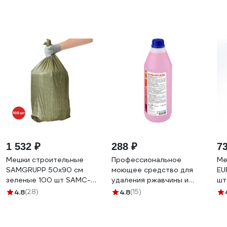
1 532 ₽
288 ₽
7
Мешки строительные
Профессиональное
Ме
SAMGRUPP 50x90 см
моющее средство для
EU
зеленые 100 шт SAMC-
удаления ржавчины и
шт
041000100
минеральных отложений
4.8
(28)
4.8
(15)
СпецСинтез "Клин-
Оксайд" 1л МС3544