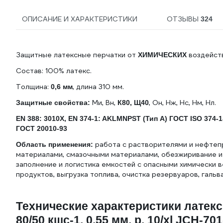
ОПИСАНИЕ И ХАРАКТЕРИСТИКИ
ОТЗЫВЫ
324
Защитные латексные перчатки от
воздейст
ХИМИЧЕСКИХ
Состав: 100% латекс.
Толщина:
, длина 310 мм.
0,6 мм
Ми, Вн,
, Он, Нж, Нс, Нм, Нл.
Защитные свойства:
К80, Щ40
EN 388: 3010X, EN 374-1: AKLMNPST (Тип А) ГОСТ ISO 374-1
ГОСТ 20010-93
работа с растворителями и нефтепр
Область применения:
материалами, смазочными материалами, обезжиривание и 
заполнение и логистика емкостей с опасными химически 
продуктов, выгрузка топлива, очистка резервуаров, галь
Технические характеристики латекс
80/50 кщс-1, 0.55 мм, р. 10/xl JCH-70