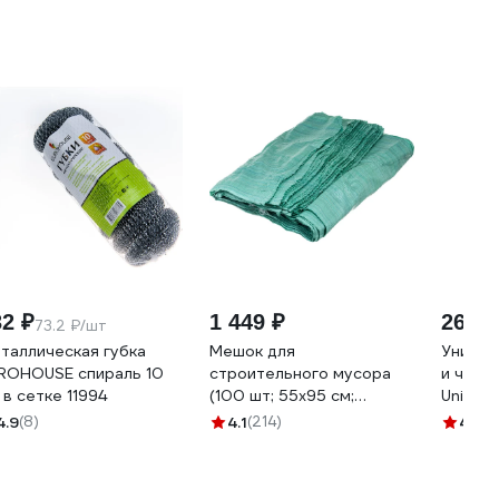
32 ₽
1 449 ₽
265 ₽
73.2 ₽/шт
таллическая губка
Мешок для
Универ
ROHOUSE спираль 10
строительного мусора
и чист
 в сетке 11994
(100 шт; 55х95 см;
Univers
зеленый) Gigant 12-004
PROSE
4.9
(8)
4.1
(214)
4.9
(5