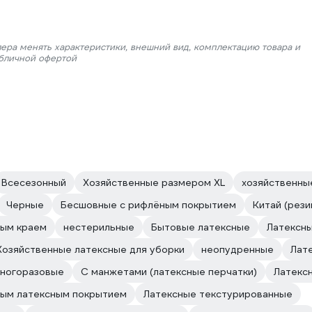
лера менять характеристики, внешний вид, комплектацию товара и
убличной офертой
Всесезонный
Хозяйственные размером XL
хозяйственны
Черные
Бесшовные с рифлёным покрытием
Китай (рез
ым краем
нестерильные
Бытовые латексные
Латексн
Хозяйственные латексные для уборки
неопудренные
Лате
многоразовые
С манжетами (латексные перчатки)
Латекс
ым латексным покрытием
Латексные текстурированные