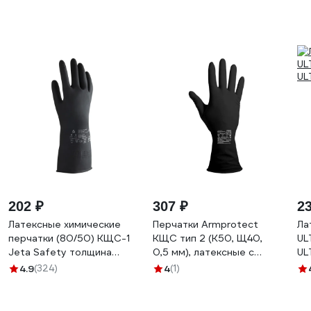
202 ₽
307 ₽
2
Латексные химические
Перчатки Armprotect
Ла
перчатки (80/50) КЩС-1
КЩС тип 2 (К50, Щ40,
UL
Jeta Safety толщина
0,5 мм), латексные с
UL
0,55 мм размер 9/L
напылением, черные, LX-
4.9
(324)
4
(1)
JCH701-L
520, XL (10) LX-520
4620207780978