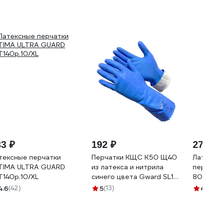
33 ₽
192 ₽
279 ₽
тексные перчатки
Перчатки КЩС К50 Щ40
Латекс
TIMA ULTRA GUARD
из латекса и нитрила
перчат
T140р.10/XL
синего цвета Gward SL1
80/50,
размер XL 1 пара в
напылен
4.6
(42)
5
(13)
4.9
(4
упаковке арт. SL1 SL1/XL1
09/l J