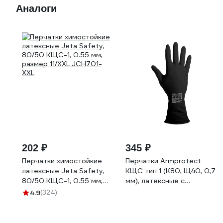
Аналоги
202 ₽
345 ₽
Перчатки химостойкие
Перчатки Armprotect
латексные Jeta Safety,
КЩС тип 1 (К80, Щ40, 0,7
80/50 КЩС-1, 0.55 мм,
мм), латексные с
размер 11/XXL JCH701-
напылением, черные, LX-
4.9
(324)
XXL
510, L (9) LX-510
4620207780923