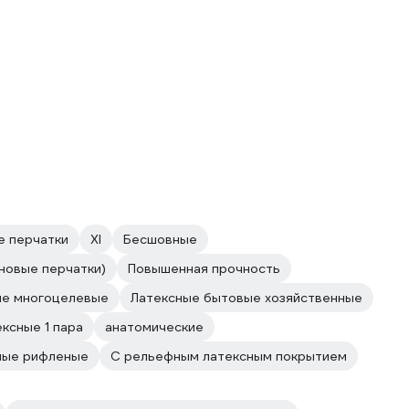
е перчатки
Xl
Бесшовные
иновые перчатки)
Повышенная прочность
ые многоцелевые
Латексные бытовые хозяйственные
ксные 1 пара
анатомические
ные рифленые
С рельефным латексным покрытием