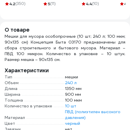
черный, 100 шт
(особопрочные)
гофрокороб 4-х
390
4.2
(350)
5
(11)
4.4
(10)
4.
G/1/4
60 л, 20 шт.
клапанный,
Stayer 39155-60
60x40x40 см,
Т-24, профиль В,
бурый, 10 шт.
О товаре
Т556
Мешки для мусора особопрочные (10 шт; 240 л; 100 мкм;
90х135 см) Концепция Быта 03170 предназначены для
сбора строительного и бытового мусора. Материал –
ПВД 100 микрон. Количество в упаковке – 10 штук.
Размер мешка – 90х135 см.
Характеристики
Тип
мешки
Объем
240 л
Длина
1350 мм
Ширина
900 мм
Толщина
100 мкм
Количество в упаковке
10 шт
ПВД (полиэтилен высокого
Материал
давления)
Цвет
черный
Завязки
нет