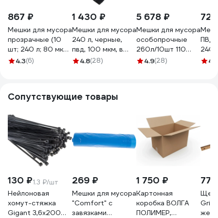
867 ₽
1 430 ₽
5 678 ₽
727
Мешки для мусора
Мешки для мусора
Мешки для мусора
Мешк
прозрачные (10
240 л, черные,
особопрочные
ПВД 
шт; 240 л; 80 мкм;
пвд, 100 мкм, в
260л/10шт 110
240 л
ПВД; 90х140 см)
рулоне 10 шт,
мкм 90140см
80 м
4.3
(6)
4.8
(28)
4.9
(28)
4.
ООО Комус
90x135 см Luscan
Концепция Быта
10 ш
746471
1694302
00365994
Кому
Сопутствующие товары
130 ₽
269 ₽
1 750 ₽
774
1.3 ₽/шт
Нейлоновая
Мешки для мусора
Картонная
Щетк
хомут-стяжка
"Comfort" с
коробка ВОЛГА
Grin
Gigant 3,6х200
завязками
ПОЛИМЕР,
жест