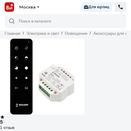
Москва
Для юрлиц
Поиск в каталоге
Главная
/
Электрика и свет
/
Освещение
/
Аксессуары для о
5
1 отзыв