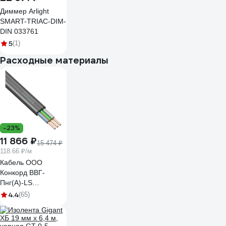
Диммер Arlight
SMART-TRIAC-DIM-
DIN 033761
5
(1)
Расходные материалы
-23%
11 866 ₽
15 474 ₽
118.66 ₽/м
Кабель ООО
Конкорд ВВГ-
Пнг(А)-LS
3x2,5ок(N, PE) -
4.4
(65)
0,66 (100м) Бухта
100м 4663