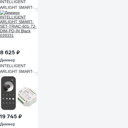
INTELLIGENT
ARLIGHT SMART-
0/1-10V-301-72-
DIM-PS-IN IARL,
IP20 пластик, 1шт
028434(1)
8 625 ₽
Диммер
INTELLIGENT
ARLIGHT SMART-
SET-TRIAC-601-72-
DIM-PD-IN Black
039331
19 745 ₽
Диммер