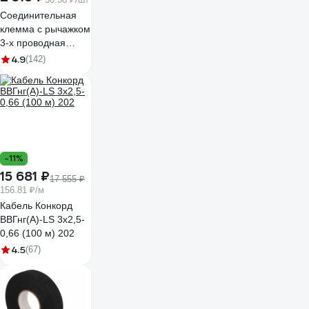
Соединительная
клемма с рычажком
3-х проводная
WAGO, 0,08-2,5мм,
4.9
(142)
400В, 32А, без
пасты, 50 шт. 2651
102651
ЦБ-00015780
-11%
15 681 ₽
17 555 ₽
156.81 ₽/м
Кабель Конкорд
ВВГнг(А)-LS 3х2,5-
0,66 (100 м) 202
4.5
(67)