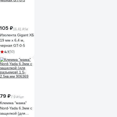
105 ₽
16.41 ₽/м
Изолента Gigant ХБ
19 мм х 6,4 м,
черная GT-0-5
4.1
(50)
79 ₽
7.9 ₽/шт
Клемма "мама"
Nord-Yada 6.3мм с
защелкой (для