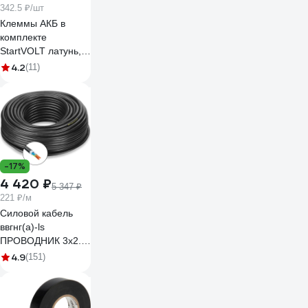
342.5 ₽/шт
Клеммы АКБ в
комплекте
StartVOLT латунь,
болт, 10 мм SBT
4.2
(11)
004
-17%
4 420 ₽
5 347 ₽
221 ₽/м
Силовой кабель
ввгнг(a)-ls
ПРОВОДНИК 3x2.5
мм2, 20м
4.9
(151)
OZ10264L20