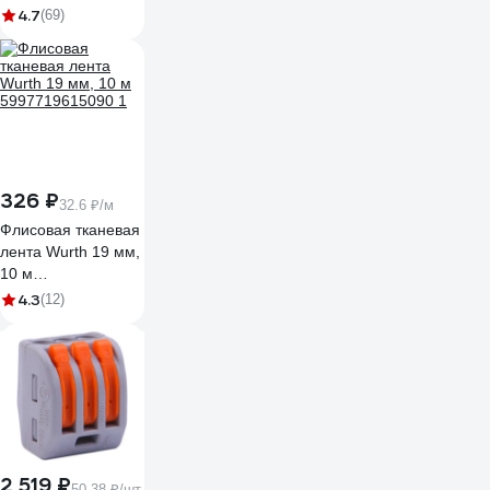
2,5(4)мм² GCT-222-
4.7
(69)
413-20
326 ₽
32.6 ₽/м
Флисовая тканевая
лента Wurth 19 мм,
10 м
5997719615090 1
4.3
(12)
2 519 ₽
50.38 ₽/шт