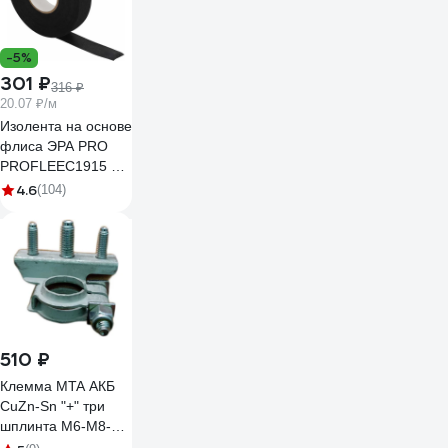
-5%
301 ₽
316 ₽
20.07 ₽/м
Изолента на основе
флиса ЭРА PRO
PROFLEEC1915 19
мм, 15 м, 0,3 мм,
4.6
(104)
черная Б0057181
510 ₽
Клемма MTA АКБ
CuZn-Sn "+" три
шплинта М6-М8-М6
1507700