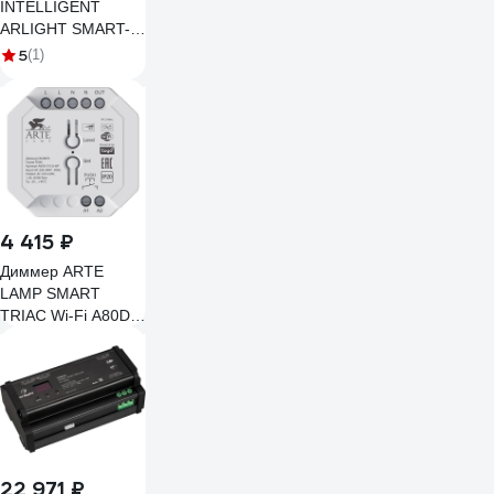
INTELLIGENT
ARLIGHT SMART-
SET-TRIAC-601-72-
5
(1)
DIM-PD-IN Black
036199
4 415 ₽
Диммер ARTE
LAMP SMART
TRIAC Wi-Fi A80D-
01CH-WF
22 971 ₽