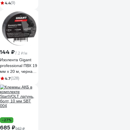
разъемов) 1.5-
4.4
(9)
2.5кв.мм 906369
144 ₽
7.2 ₽/м
Изолента Gigant
professional ПВХ 19
мм х 20 м, черная
GT-0-3
4.7
(128)
-27%
685 ₽
942 ₽