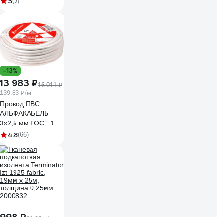
5
(9)
-13%
13 983 ₽
16 011 ₽
139.83 ₽/м
Провод ПВС
АЛЬФАКАБЕЛЬ
3х2,5 мм ГОСТ 100
м 05053
4.8
(66)
998 ₽