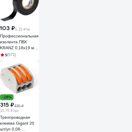
103 ₽
5.15 ₽/м
Профессиональная
изолента ПВХ
KRANZ 0,18х19 мм,
20 м, черная KR-
5
(571)
09-2806
-28%
315 ₽
435 ₽
15.75 ₽/шт
Трехпроводная
клемма Gigant 20
шт/уп 0,08-