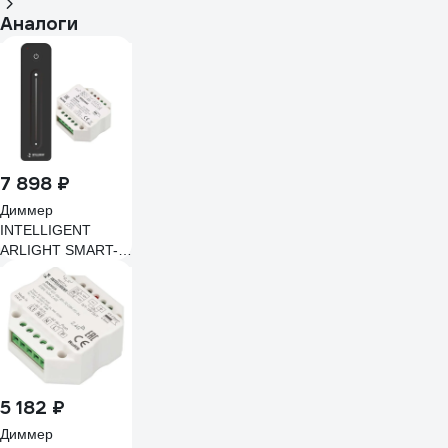
Аналоги
7 898 ₽
Диммер
INTELLIGENT
ARLIGHT SMART-
SET-TRIAC-601-72-
DIM-PD-IN Black IA
039329
5 182 ₽
Диммер