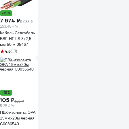
-15%
7 674 ₽
9 038 ₽
153.48 ₽/м
Кабель Севкабель
ВВГ-НГ LS 3х2,5
мм 50 м 05467
4.5
(13)
-15%
105 ₽
123 ₽
5.25 ₽/м
ПВХ-изолента ЭРА
19ммх20м черная
C0036540