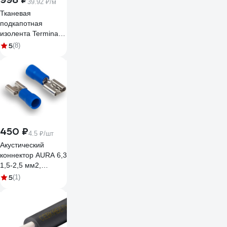
39.92 ₽/м
Тканевая
подкапотная
изолента Terminator
Izt 1925 fabric,
5
(8)
19мм х 25м,
толщина 0,25мм
2000832
450 ₽
4.5 ₽/шт
Акустический
коннектор AURA 6,3
1,5-2,5 мм2,
(100шт.) ATS-2563
5
(1)