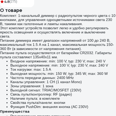
4.8
(275)
О товаре
Комплект: 1-канальный диммер с радиопультом черного цвета с 10
кнопками, для управления одноцветными источниками света 230
В, такими как галогенные и лампы накаливания.
Этот комплект устройств позволит легко и удобно регулировать
яркость освещения и осуществлять включение и выключение
света.
Питание диммера имеет диапазон напряжений от 100 до 240 В,
максимальный ток 1.5 А на 1 канал, максимальная мощность 150-
360 Вт (в зависимости от напряжения питания).
Питание пульта осуществляется от батарейки CR2032. Габариты
пульта составляют 135x40x11 мм.
Входное напряжение: min: 100 V; typ: 230 V; max: 240 V
Выходное напряжение: min: 100 V; typ: 230 V; max: 240 V
Ток нагрузки: max: 1.5 A
Выходная мощность: min: 150 W; typ: 345 W; max: 360 W
Частота передачи данных: 2400 MHz
Каналы управления: 1 CH (1 канал Mono)
Зоны управления: 1 зона
Выходной сигнал: TRIAC/MOSFET (230V)
Связь пульт/контроллер: RF (радио)
Наличие пульта: в комплекте
Свойства пульта/панели: кнопки
Функция PushDim: внешняя кнопка (AC 230V)
Преимущества