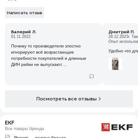
Написать отзыв
Валерий Л.
Дмитрий П.
01.11.2022
28.12.2023
г. Та
Опыт использо
Почему то производители злостно
Удобно что дл
игнорируют всё возрастающие
потребности покупателей и длинные
ДИН рейки не выпускают.
До 300 мм много всяких разных. На 400 и
500 мм найти трудно. Длиннее
полуметра просто нет.
И попробуйте найти в продаже ДИН
рейку 15, 25, 30 сантиметров.
Посмотреть все отзывы
Таких не делают. Только пилить, только
хардкор.
EKF
Все товары бренда
Россия — родина бренда