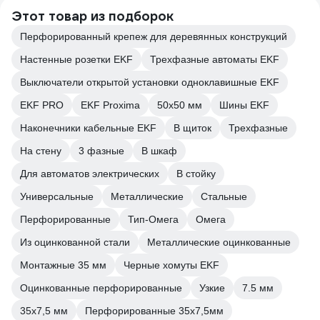
Этот товар из подборок
Перфорированный крепеж для деревянных конструкций
Настенные розетки EKF
Трехфазные автоматы EKF
Выключатели открытой установки одноклавишные EKF
EKF PRO
EKF Proxima
50х50 мм
Шины EKF
Наконечники кабельные EKF
В щиток
Трехфазные
На стену
3 фазные
В шкаф
Для автоматов электрических
В стойку
Универсальные
Металлические
Стальные
Перфорированные
Тип-Омега
Омега
Из оцинкованной стали
Металлические оцинкованные
Монтажные 35 мм
Черные хомуты EKF
Оцинкованные перфорированные
Узкие
7.5 мм
35х7,5 мм
Перфорированные 35х7,5мм