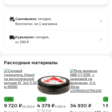
Самовывоз:
сегодня,
бесплатно
, из 1 магазина
Курьером:
сегодня,
от 290 ₽
Расходные материалы
-4%
-7%
-21
9 720 ₽
4 379 ₽
34 930 ₽
1 6
10 152 ₽
4 699 ₽
87.58 ₽/м