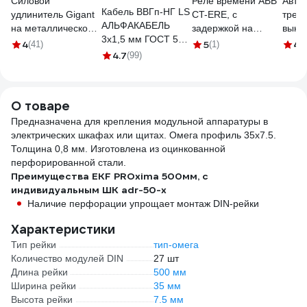
Силовой
Реле времени ABB
Авто
Кабель ВВГп-НГ LS
удлинитель Gigant
CT-ERE, с
трех
АЛЬФАКАБЕЛЬ
на металлической
задержкой на
выкл
3х1,5 мм ГОСТ 50
катушке КГ 3x2,5 50
включение, 0.3-
25а 6
4
5
4.
(41)
(1)
м 05190
4.7
м 80080
(99)
30сек
2CDS
1SVR550107R4100
О товаре
Предназначена для крепления модульной аппаратуры в
электрических шкафах или щитах. Омега профиль 35х7.5.
Толщина 0,8 мм. Изготовлена из оцинкованной
перфорированной стали.
Преимущества EKF PROxima 500мм, с
индивидуальным ШК adr-50-x
Наличие перфорации упрощает монтаж DIN-рейки
Характеристики
Тип рейки
тип-омега
Количество модулей DIN
27 шт
Длина рейки
500 мм
Ширина рейки
35 мм
Высота рейки
7.5 мм