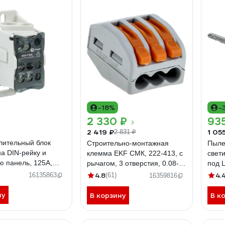
-18%
-
2 330 ₽
93
2 419 ₽
1 05
2 831 ₽
лительный блок
Строительно-монтажная
Пыле
а DIN-рейку и
клемма EKF СМК, 222-413, с
свет
 панель, 125A,
рычагом, 3 отверстия, 0.08-
под 
lc-kbr125
2.5(4.0)мм2, PROxima 100 шт
PROx
4.8
4.
16135863
(61)
16359816
plc-smk-413
ну
В корзину
В к