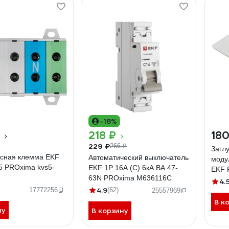
-18%
218 ₽
180
229 ₽
266 ₽
Загл
сная клемма EKF
Автоматический выключатель
моду
5 PROxima kvs5-
EKF 1P 16А (C) 6кА ВА 47-
EKF 
63N PROxima M636116C
4.
4.9
17772256
(62)
25557969
В к
ну
В корзину