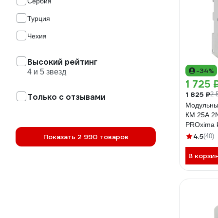
Сербия
Турция
Чехия
Высокий рейтинг
-34%
4 и 5 звезд
1 725 
1 825 ₽
2 
Только с отзывами
Модульны
КМ 25А 2N
PROxima 
4.5
Показать 2 990 товаров
(40)
В корзи