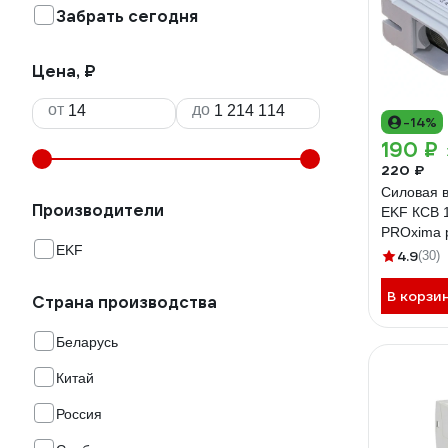
Забрать сегодня
Цена, ₽
от
до
-14%
190 ₽
220 ₽
Силовая 
Производители
EKF КСВ 
PROxima p
EKF
4.9
(30)
В корзи
Страна производства
Беларусь
Китай
Россия