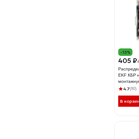
-13%
405 ₽
Распреде
EKF КБР н
монтажну
4.7
(80)
В корзи