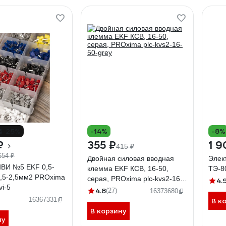
-25%
-14%
-8%
₽
355 ₽
1 9
415 ₽
654 ₽
Двойная силовая вводная
Элек
ВИ №5 EKF 0,5-
клемма EKF КСВ, 16-50,
ТЭ-8
0,5-2,5мм2 PROxima
серая, PROxima plc-kvs2-16-
4.
vi-5
50-grey
4.8
(27)
16373680
16367331
В к
В корзину
ну