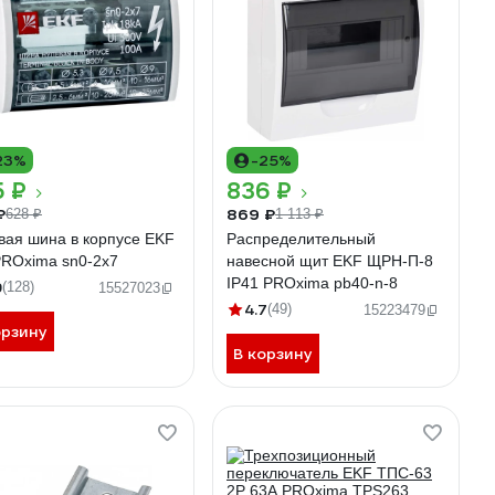
23%
-25%
5 ₽
836 ₽
₽
869 ₽
628 ₽
1 113 ₽
вая шина в корпусе EKF
Распределительный
PROxima sn0-2x7
навесной щит EKF ЩРН-П-8
IP41 PROxima pb40-n-8
9
(128)
15527023
4.7
(49)
15223479
орзину
В корзину