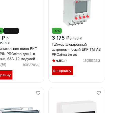
%
-17%
-9%
 ₽
3 175 ₽
3 473 ₽
₽
229 ₽
Таймер электронный
инительная шина EKF
астрономический EKF TM-АS
 PIN PROxima для 1-п
PROxima tm-as
зки, 63А, 12 модулей
4.8
(17)
16058392
1-63-12
5
(56)
16058708
В корзину
орзину