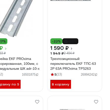
27%
-22%
-36%
 ₽
1 590 ₽
1 949 ₽
33 ₽
2 494 ₽
рейка EKF PROxima
Трехпозиционный
орированная, 100мм, с
переключатель EKF ТПС-63
видуальным ШК adr-10-x
2P 63А PROxima TPS263
5
52)
(13)
16501875
26994242
орзину по 5
В корзину