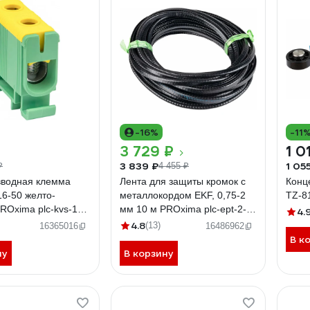
-16%
-11
3 729 ₽
1 0
3 839 ₽
1 05
₽
4 455 ₽
вводная клемма
Лента для защиты кромок с
Конц
6-50 желто-
металлокордом EKF, 0,75-2
TZ-8
ROxima plc-kvs-16-
мм 10 м PROxima plc-ept-2-
4.
n
10
4.8
(13)
16365016
16486962
В к
ну
В корзину