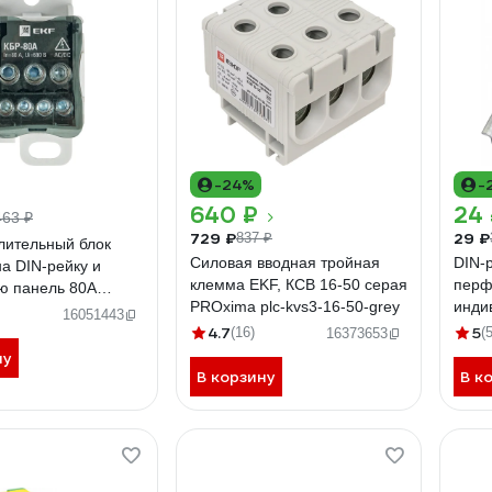
-24%
-
640 ₽
24
463 ₽
729 ₽
29 ₽
837 ₽
лительный блок
Силовая вводная тройная
DIN-
а DIN-рейку и
клемма EKF, КСВ 16-50 серая
перф
ю панель 80A
PROxima plc-kvs3-16-50-grey
инди
PROxima plc-kbr80
16051443
4.7
5
(16)
(
16373653
ну
В корзину
В к