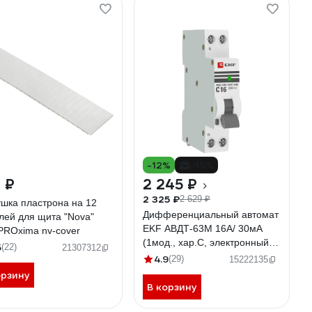
-12%
-15%
 ₽
2 245 ₽
2 325 ₽
2 629 ₽
ушка пластрона на 12
Дифференциальный автомат
лей для щита "Nova"
EKF АВДТ-63М 16А/ 30мА
PROxima nv-cover
(1мод., хар.C, электронный
5
(22)
21307312
тип AС) 6кА PROxima DA63M-
4.9
(29)
15222135
16-30
орзину
В корзину