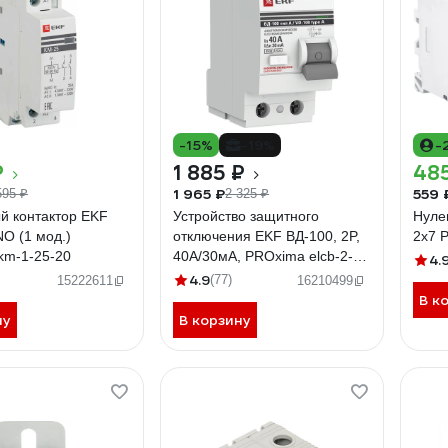
-15%
-19%
-
₽
1 885 ₽
48
1 965 ₽
559 
595 ₽
2 325 ₽
й контактор EKF
Устройство защитного
Нуле
О (1 мод.)
отключения EKF ВД-100, 2P,
2x7 
km-1-25-20
40А/30мА, PROxima elcb-2-
4.
40-30-em-a-pro
4.9
(77)
15222611
16210499
В к
ну
В корзину