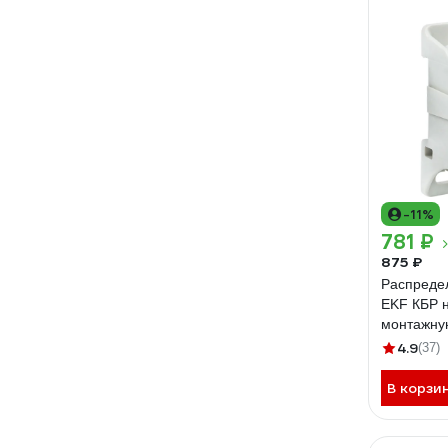
-11%
781 ₽
875 ₽
Распреде
EKF КБР н
монтажную
PROxima p
4.9
(37)
В корзи