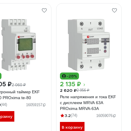
-28%
05 ₽
2 135 ₽
2 060 ₽
2 620 ₽
2 956 ₽
тронный таймер EKF
Реле напряжения и тока EKF
0 PROxima te-80
с дисплеем MRVA 63A
9
(44)
16059157
PROxima MRVA-63A
3.2
(74)
16059076
орзину
В корзину