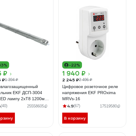
33%
-22%
5 ₽
1 940 ₽
5 ₽
2 245 ₽
1 394 ₽
2 496 ₽
влагозащищенный
Цифровое розеточное реле
ильник EKF ДСП-3004
напряжения EKF PROxima
LED лампу 2хT8 1200мм
MRVs-16
ima TPL-3004-2x120
4
4.9
(40)
(67)
25558605
17519580
орзину
В корзину