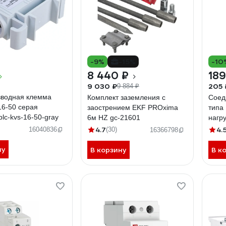
-9%
-15%
-10
8 440 ₽
189
9 030 ₽
205 
9 884 ₽
вводная клемма
Комплект заземления с
Соед
16-50 серая
заострением EKF PROxima
типа
lc-kvs-16-50-gray
6м HZ gc-21601
нагру
pin-0
4.7
4.
16040836
(30)
16366798
ну
В корзину
В к