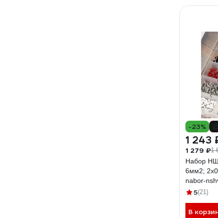
-23%
1 243 
1 279 ₽
1 
Набор НШ
6мм2; 2x
nabor-nsh
5
(21)
В корзи