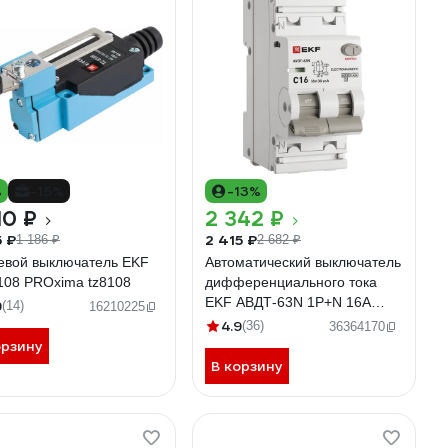
%
-15%
-13%
10 ₽
2 342 ₽
5 ₽
2 415 ₽
1 186 ₽
2 682 ₽
евой выключатель EKF
Автоматический выключатель
108 PROxima tz8108
дифференциального тока
EKF АВДТ-63N 1P+N 16А
9
(14)
16210225
30мА характеристика C тип A
4.9
(36)
36364170
электромеханический 6кА
орзину
PROXIMA D63N26MA16C30
В корзину