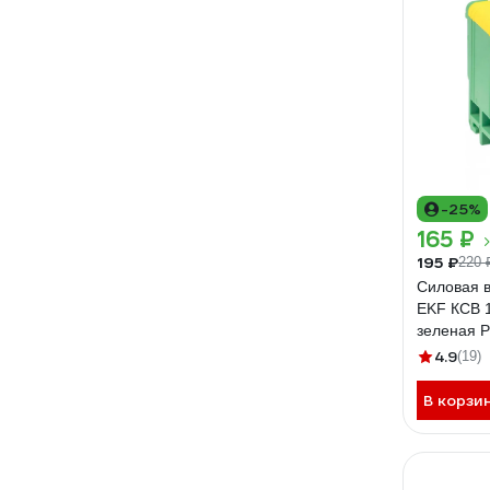
-25%
165 ₽
195 ₽
220 
Силовая 
EKF КСВ 1
зеленая P
50-y-gree
4.9
(19)
В корзи